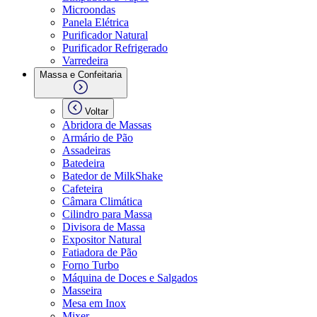
Microondas
Panela Elétrica
Purificador Natural
Purificador Refrigerado
Varredeira
Massa e Confeitaria
Voltar
Abridora de Massas
Armário de Pão
Assadeiras
Batedeira
Batedor de MilkShake
Cafeteira
Câmara Climática
Cilindro para Massa
Divisora de Massa
Expositor Natural
Fatiadora de Pão
Forno Turbo
Máquina de Doces e Salgados
Masseira
Mesa em Inox
Mixer