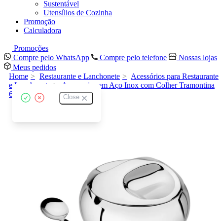
Sustentável
Utensílios de Cozinha
Promoção
Calculadora
Promoções
Compre pelo WhatsApp
Compre pelo telefone
Nossas lojas
Meus pedidos
Home
Restaurante e Lanchonete
Acessórios para Restaurante
e Lanchonete
Açucareiro em Aço Inox com Colher Tramontina
64400500
Close