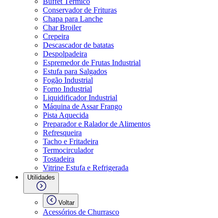
Buffet Térmico
Conservador de Frituras
Chapa para Lanche
Char Broiler
Crepeira
Descascador de batatas
Despolpadeira
Espremedor de Frutas Industrial
Estufa para Salgados
Fogão Industrial
Forno Industrial
Liquidificador Industrial
Máquina de Assar Frango
Pista Aquecida
Preparador e Ralador de Alimentos
Refresqueira
Tacho e Fritadeira
Termocirculador
Tostadeira
Vitrine Estufa e Refrigerada
Utilidades
Voltar
Acessórios de Churrasco