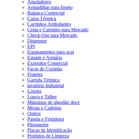
Amoladores
Armadilhas para Inseto
Balança Comercial
Caixa Térmica
Carrinhos Ambulantes
Cesta e Carrinho para Mercado
Check-Out para Mercado
Dispenser
EPI
Equipamentos para açaí
Estante e Armário
Expositor Comercial
Facas de Cozinha
Fruteira
Garrafa Térmica
lavatório Industrial
Lixeira
Louça e Talher
Máquinas de algodão doce
Mesas e Cadeiras
Outros
Panela e Frigideira
Pipoqueira
Placas de Identificação
Produtos de Limpeza