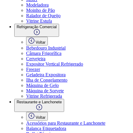
Modeladora
Moinho de Pão
Ralador de Queijo
Vitrine Estufa
Refrigeração Comercial
Voltar
Bebedouro Industrial
Câmara Frigorífica
Cervejeira
Expositor Vertical Refrigerado
Freezer
Geladeira Expositora
Ilha de Congelamento
Máquina de Gelo
Máquina de Sorvete
Vitrine Refrigerada
Restaurante e Lanchonete
Voltar
Acessórios para Restaurante e Lanchonete
Balança Etiquetadora