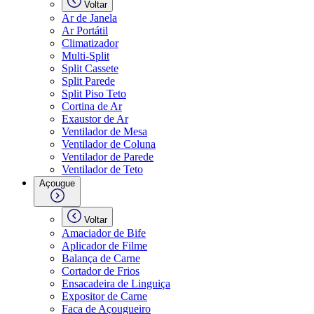
Voltar
Ar de Janela
Ar Portátil
Climatizador
Multi-Split
Split Cassete
Split Parede
Split Piso Teto
Cortina de Ar
Exaustor de Ar
Ventilador de Mesa
Ventilador de Coluna
Ventilador de Parede
Ventilador de Teto
Açougue
Voltar
Amaciador de Bife
Aplicador de Filme
Balança de Carne
Cortador de Frios
Ensacadeira de Linguiça
Expositor de Carne
Faca de Açougueiro