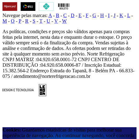
Navegue pelas marcas:
A
-
B
-
C
-
D
-
E
-
F
-
G
-
H
-
I
-
J
-
K
-
L
-
M
-
O
-
P
-
R
-
S
-
T
-
U
-
V
-
W
As políticas, condições e preços são válidos apenas para compras
feitas pela internet, nesta data e enquanto durar o estoque. O preço
válido sempre será o da finalização da compra. Vendas sujeitas à
análise e confirmação de dados. As ofertas podem ser retiradas do
site à qualquer momento sem aviso prévio. Norte Refrigeração
CNPJ MATRIZ :04.920.658.0001-72 CNPJ CENTRO DE
DISTRIBUIÇÃO :04.920.658.0006-87 / Inscrição Estadual:
15.382.564-2 Endereço Estrada do Tapanã, 8 - Belém PA - 66.833-
075 / atendimento@norterefrigeracao.com.br
Cookies:
Guardamos estatísticas de visitas para melhorar sua
experiência de navegação. Ao continuar navegando, você concorda