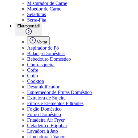
Misturador de Carne
Moedor de Carne
Seladoras
Serra-Fita
Eletroportátil
Voltar
Aspirador de Pó
Balança Doméstica
Bebedouro Doméstico
Churrasqueira
Cofre
Coifa
Cooktop
Desumidificador
Espremedor de Frutas Doméstico
Extratora de Sujeira
Filtros e Elementos Filtrantes
Fogão Doméstico
Forno Doméstico
Fritadeira Air Fryer
Geladeira e Frigobar
Lavadora à Jato
Limpadora à Vapor