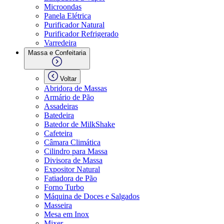
Microondas
Panela Elétrica
Purificador Natural
Purificador Refrigerado
Varredeira
Massa e Confeitaria
Voltar
Abridora de Massas
Armário de Pão
Assadeiras
Batedeira
Batedor de MilkShake
Cafeteira
Câmara Climática
Cilindro para Massa
Divisora de Massa
Expositor Natural
Fatiadora de Pão
Forno Turbo
Máquina de Doces e Salgados
Masseira
Mesa em Inox
Mixer