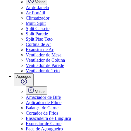
Voltar
Ar de Janela
Ar Portátil
Climatizador
Multi-Split
Split Cassete
Split Parede
Split Piso Teto
Cortina de Ar
Exaustor de Ar
Ventilador de Mesa
Ventilador de Coluna
Ventilador de Parede
Ventilador de Teto
Açougue
Voltar
Amaciador de Bife
Aplicador de Filme
Balança de Carne
Cortador de Frios
Ensacadeira de Linguiça
Expositor de Carne
Faca de Açougueiro