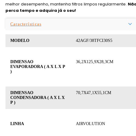
melhor desempenho, mantenha filtros limpos regularmente.
Nã
perca tempo e adquira já o seu!
Características
MODELO
42AGF/38TFCI30S5
DIMENSAO
36,2X125,9X28,3CM
EVAPORADORA ( A X L X P
)
DIMENSAO
70,7X47,1X55,1CM
CONDENSADORA ( A X L X
P )
LINHA
AIRVOLUTION