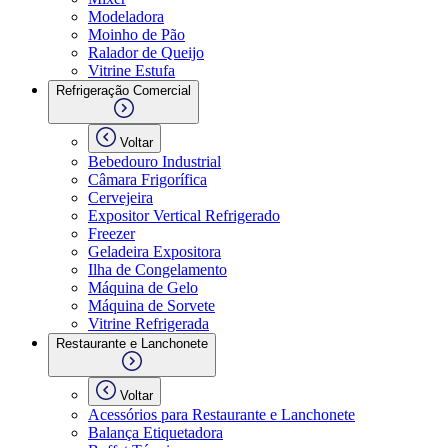
Modeladora
Moinho de Pão
Ralador de Queijo
Vitrine Estufa
Refrigeração Comercial
Voltar
Bebedouro Industrial
Câmara Frigorífica
Cervejeira
Expositor Vertical Refrigerado
Freezer
Geladeira Expositora
Ilha de Congelamento
Máquina de Gelo
Máquina de Sorvete
Vitrine Refrigerada
Restaurante e Lanchonete
Voltar
Acessórios para Restaurante e Lanchonete
Balança Etiquetadora