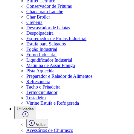
Buffet Térmico
Conservador de Frituras
Chapa para Lanche
Char Broiler
Crepeira
Descascador de batatas
Despolpadeira
Espremedor de Frutas Industrial
Estufa para Salgados
Fogão Industrial
Forno Industrial
Liquidificador Industrial
Máquina de Assar Frango
Pista Aquecida
Preparador e Ralador de Alimentos
Refresqueira
Tacho e Fritadeira
Termocirculador
Tostadeira
Vitrine Estufa e Refrigerada
Utilidades
Voltar
Acessórios de Churrasco