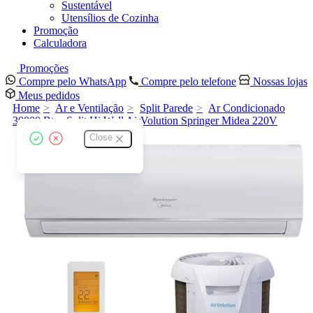
Sustentável
Utensílios de Cozinha
Promoção
Calculadora
Promoções
Compre pelo WhatsApp
Compre pelo telefone
Nossas lojas
Meus pedidos
Home
Ar e Ventilação
Split Parede
Ar Condicionado
30000 Btus Split Hi Wall AirVolution Springer Midea 220V
Close