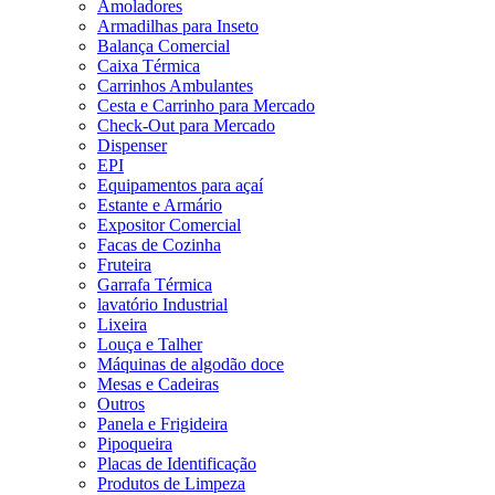
Amoladores
Armadilhas para Inseto
Balança Comercial
Caixa Térmica
Carrinhos Ambulantes
Cesta e Carrinho para Mercado
Check-Out para Mercado
Dispenser
EPI
Equipamentos para açaí
Estante e Armário
Expositor Comercial
Facas de Cozinha
Fruteira
Garrafa Térmica
lavatório Industrial
Lixeira
Louça e Talher
Máquinas de algodão doce
Mesas e Cadeiras
Outros
Panela e Frigideira
Pipoqueira
Placas de Identificação
Produtos de Limpeza