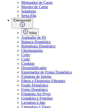
Misturador de Carne
Moedor de Carne
Seladoras
Serra-Fita
Eletroportátil
Voltar
Aspirador de Pó
Balança Doméstica
Bebedouro Doméstico
Churrasqueira
Cofre
Coifa
Cooktop
Desumidificador
Espremedor de Frutas Doméstico
Extratora de Sujeira
Filtros e Elementos Filtrantes
Fogão Doméstico
Forno Doméstico
Fritadeira Air Fryer
Geladeira e Frigobar
Lavadora à Jato
Limpadora à Vapor