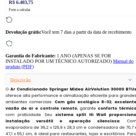
R$ 6.483,75
Frete a calcular
Devolução grátis:
Você tem 7 dias a partir da data de recebimento
Garantia do Fabricante:
1 ANO (APENAS SE FOR
INSTALADO POR UM TÉCNICO AUTORIZADO)
Manual do
produto (PDF)
Descrição
O
Ar Condicionado Springer Midea AirVolution 30000 BTU
oferece alta performance e climatização eficiente para grande
ambientes comerciais.
Com gás ecológico R-32
,
excelent
vazão de ar e controle remoto
, garante
conforto térmic
com praticidade. Seu
sistema split Hi Wall proporcion
instalação versátil e operação silenciosa
. Co
evaporadora de 36,2 x 125,9 x 28,3 cm e condensadora de 70,7 
47,1 x 55,1 cm, é ideal para restaurantes, lojas e escritórios. Par