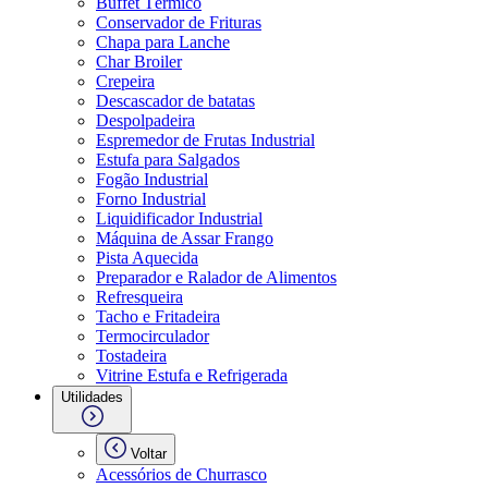
Buffet Térmico
Conservador de Frituras
Chapa para Lanche
Char Broiler
Crepeira
Descascador de batatas
Despolpadeira
Espremedor de Frutas Industrial
Estufa para Salgados
Fogão Industrial
Forno Industrial
Liquidificador Industrial
Máquina de Assar Frango
Pista Aquecida
Preparador e Ralador de Alimentos
Refresqueira
Tacho e Fritadeira
Termocirculador
Tostadeira
Vitrine Estufa e Refrigerada
Utilidades
Voltar
Acessórios de Churrasco