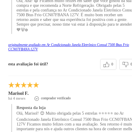
Olá, Ana! 😃 Ficamos muito felizes em saber que você gostou da sua
compra e que recomenda a Norte Refrigeração. Obrigado pelas 5
estrelas e pela confiança no Ar Condicionado Janela Eletrônico Cons
7500 Btus Frio CCN07FBANA 127V. É muito bom receber um
retorno assim e saber que sua experiência foi positiva com a gente.
Sempre que precisar, nosso time vai estar à disposição para te atender
💙🐻‍❄️
originalmente avaliado em Ar Condicionado Janela Eletrônico Consul 7500 Btus Frio
CCN07FBANA 127V
esta avaliação foi útil?
0
Marisol F.
há 4 meses
comprador verificado
Resposta da loja
Olá, Marisol! 😊 Muito obrigada pelas 5 estrelas ⭐⭐⭐⭐⭐ no Ar
Condicionado Janela Eletrônico Consul 7500 Btus Frio CCN07FBA
127V Ficamos muito felizes com a sua avaliação. Seu retorno é muit
importante para nós e ajuda outros clientes na hora de conhecer melh