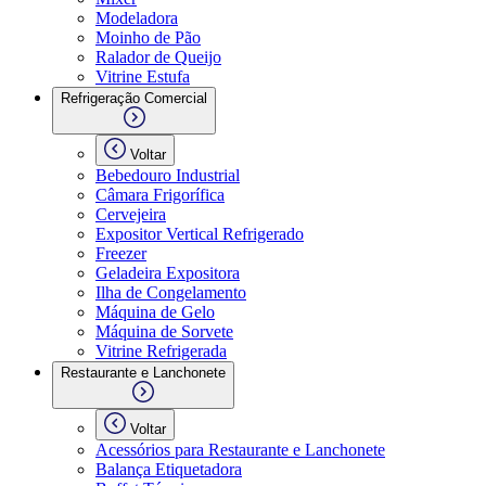
Modeladora
Moinho de Pão
Ralador de Queijo
Vitrine Estufa
Refrigeração Comercial
Voltar
Bebedouro Industrial
Câmara Frigorífica
Cervejeira
Expositor Vertical Refrigerado
Freezer
Geladeira Expositora
Ilha de Congelamento
Máquina de Gelo
Máquina de Sorvete
Vitrine Refrigerada
Restaurante e Lanchonete
Voltar
Acessórios para Restaurante e Lanchonete
Balança Etiquetadora