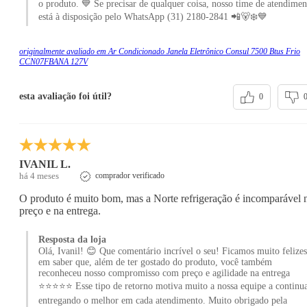
o produto. 💙 Se precisar de qualquer coisa, nosso time de atendimen
está à disposição pelo WhatsApp (31) 2180-2841 📲🐻‍❄️💙
originalmente avaliado em Ar Condicionado Janela Eletrônico Consul 7500 Btus Frio
CCN07FBANA 127V
esta avaliação foi útil?
0
IVANIL L.
há 4 meses
comprador verificado
O produto é muito bom, mas a Norte refrigeração é incomparável 
preço e na entrega.
Resposta da loja
Olá, Ivanil! 😊 Que comentário incrível o seu! Ficamos muito felizes
em saber que, além de ter gostado do produto, você também
reconheceu nosso compromisso com preço e agilidade na entrega
⭐⭐⭐⭐⭐ Esse tipo de retorno motiva muito a nossa equipe a continu
entregando o melhor em cada atendimento. Muito obrigado pela