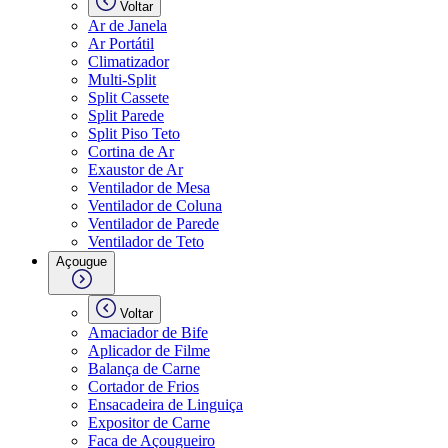
Voltar
Ar de Janela
Ar Portátil
Climatizador
Multi-Split
Split Cassete
Split Parede
Split Piso Teto
Cortina de Ar
Exaustor de Ar
Ventilador de Mesa
Ventilador de Coluna
Ventilador de Parede
Ventilador de Teto
Açougue
Voltar
Amaciador de Bife
Aplicador de Filme
Balança de Carne
Cortador de Frios
Ensacadeira de Linguiça
Expositor de Carne
Faca de Açougueiro