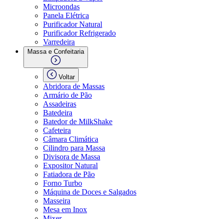
Microondas
Panela Elétrica
Purificador Natural
Purificador Refrigerado
Varredeira
Massa e Confeitaria
Voltar
Abridora de Massas
Armário de Pão
Assadeiras
Batedeira
Batedor de MilkShake
Cafeteira
Câmara Climática
Cilindro para Massa
Divisora de Massa
Expositor Natural
Fatiadora de Pão
Forno Turbo
Máquina de Doces e Salgados
Masseira
Mesa em Inox
Mixer