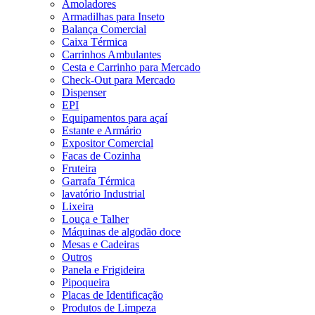
Amoladores
Armadilhas para Inseto
Balança Comercial
Caixa Térmica
Carrinhos Ambulantes
Cesta e Carrinho para Mercado
Check-Out para Mercado
Dispenser
EPI
Equipamentos para açaí
Estante e Armário
Expositor Comercial
Facas de Cozinha
Fruteira
Garrafa Térmica
lavatório Industrial
Lixeira
Louça e Talher
Máquinas de algodão doce
Mesas e Cadeiras
Outros
Panela e Frigideira
Pipoqueira
Placas de Identificação
Produtos de Limpeza