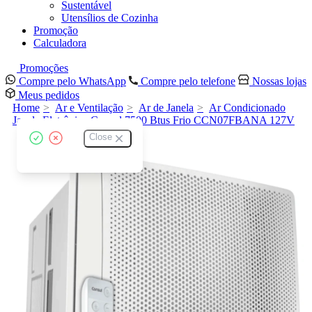
Sustentável
Utensílios de Cozinha
Promoção
Calculadora
Promoções
Compre pelo WhatsApp
Compre pelo telefone
Nossas lojas
Meus pedidos
Home
Ar e Ventilação
Ar de Janela
Ar Condicionado
Janela Eletrônico Consul 7500 Btus Frio CCN07FBANA 127V
Close