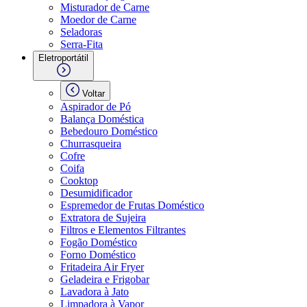
Misturador de Carne
Moedor de Carne
Seladoras
Serra-Fita
Eletroportátil
Voltar
Aspirador de Pó
Balança Doméstica
Bebedouro Doméstico
Churrasqueira
Cofre
Coifa
Cooktop
Desumidificador
Espremedor de Frutas Doméstico
Extratora de Sujeira
Filtros e Elementos Filtrantes
Fogão Doméstico
Forno Doméstico
Fritadeira Air Fryer
Geladeira e Frigobar
Lavadora à Jato
Limpadora à Vapor