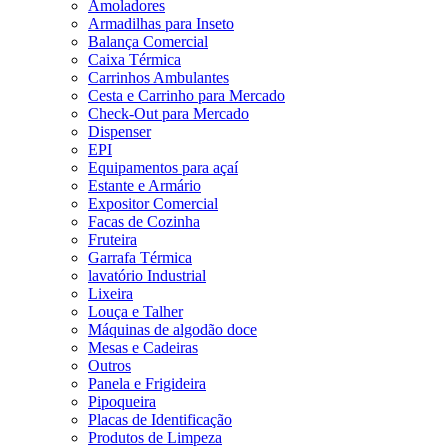
Amoladores
Armadilhas para Inseto
Balança Comercial
Caixa Térmica
Carrinhos Ambulantes
Cesta e Carrinho para Mercado
Check-Out para Mercado
Dispenser
EPI
Equipamentos para açaí
Estante e Armário
Expositor Comercial
Facas de Cozinha
Fruteira
Garrafa Térmica
lavatório Industrial
Lixeira
Louça e Talher
Máquinas de algodão doce
Mesas e Cadeiras
Outros
Panela e Frigideira
Pipoqueira
Placas de Identificação
Produtos de Limpeza