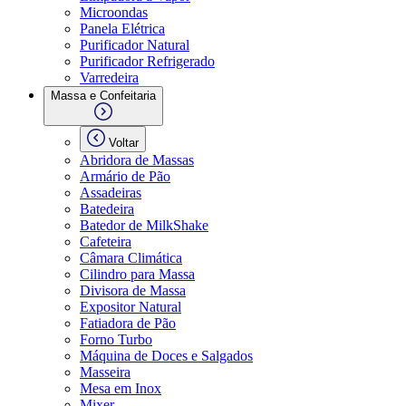
Microondas
Panela Elétrica
Purificador Natural
Purificador Refrigerado
Varredeira
Massa e Confeitaria
Voltar
Abridora de Massas
Armário de Pão
Assadeiras
Batedeira
Batedor de MilkShake
Cafeteira
Câmara Climática
Cilindro para Massa
Divisora de Massa
Expositor Natural
Fatiadora de Pão
Forno Turbo
Máquina de Doces e Salgados
Masseira
Mesa em Inox
Mixer