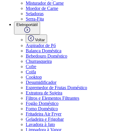
Misturador de Carne
Moedor de Carne
Seladoras
Serra-Fita
Eletroportátil
Voltar
Aspirador de Pó
Balança Doméstica
Bebedouro Doméstico
Churrasqueira
Cofre
Coifa
Cooktop
Desumidificador
Espremedor de Frutas Doméstico
Extratora de Sujeira
Filtros e Elementos Filtrantes
Fogão Doméstico
Forno Doméstico
Fritadeira Air Fryer
Geladeira e Frigobar
Lavadora à Jato
Limpadora à Vapor