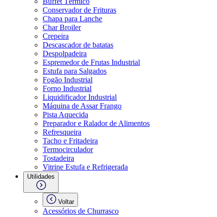
Buffet Térmico
Conservador de Frituras
Chapa para Lanche
Char Broiler
Crepeira
Descascador de batatas
Despolpadeira
Espremedor de Frutas Industrial
Estufa para Salgados
Fogão Industrial
Forno Industrial
Liquidificador Industrial
Máquina de Assar Frango
Pista Aquecida
Preparador e Ralador de Alimentos
Refresqueira
Tacho e Fritadeira
Termocirculador
Tostadeira
Vitrine Estufa e Refrigerada
Utilidades
Voltar
Acessórios de Churrasco