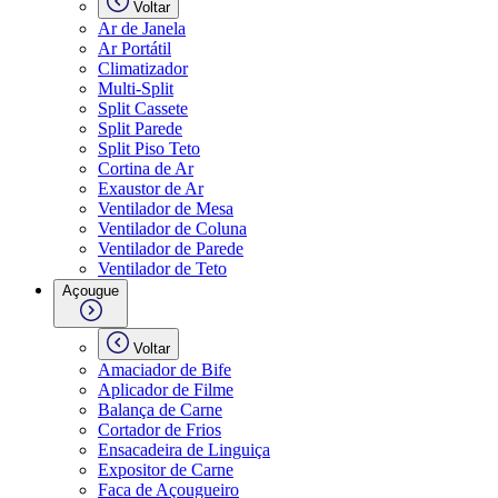
Voltar
Ar de Janela
Ar Portátil
Climatizador
Multi-Split
Split Cassete
Split Parede
Split Piso Teto
Cortina de Ar
Exaustor de Ar
Ventilador de Mesa
Ventilador de Coluna
Ventilador de Parede
Ventilador de Teto
Açougue
Voltar
Amaciador de Bife
Aplicador de Filme
Balança de Carne
Cortador de Frios
Ensacadeira de Linguiça
Expositor de Carne
Faca de Açougueiro