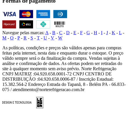
Formas de pagamento
Navegue pelas marcas:
A
-
B
-
C
-
D
-
E
-
F
-
G
-
H
-
I
-
J
-
K
-
L
-
M
-
O
-
P
-
R
-
S
-
T
-
U
-
V
-
W
As políticas, condições e preços são válidos apenas para compras
feitas pela internet, nesta data e enquanto durar o estoque. O preço
válido sempre será o da finalização da compra. Vendas sujeitas à
análise e confirmação de dados. As ofertas podem ser retiradas do
site à qualquer momento sem aviso prévio. Norte Refrigeração
CNPJ MATRIZ :04.920.658.0001-72 CNPJ CENTRO DE
DISTRIBUIÇÃO :04.920.658.0006-87 / Inscrição Estadual:
15.382.564-2 Endereço Estrada do Tapanã, 8 - Belém PA - 66.833-
075 / atendimento@norterefrigeracao.com.br