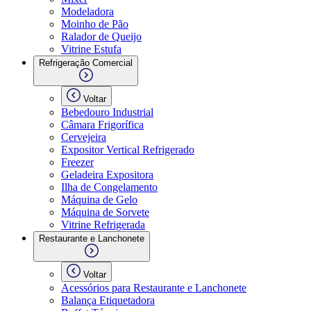
Modeladora
Moinho de Pão
Ralador de Queijo
Vitrine Estufa
Refrigeração Comercial
Voltar
Bebedouro Industrial
Câmara Frigorífica
Cervejeira
Expositor Vertical Refrigerado
Freezer
Geladeira Expositora
Ilha de Congelamento
Máquina de Gelo
Máquina de Sorvete
Vitrine Refrigerada
Restaurante e Lanchonete
Voltar
Acessórios para Restaurante e Lanchonete
Balança Etiquetadora