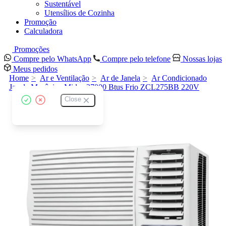
Sustentável
Utensílios de Cozinha
Promoção
Calculadora
Promoções
Compre pelo WhatsApp
Compre pelo telefone
Nossas lojas
Meus pedidos
Home
Ar e Ventilação
Ar de Janela
Ar Condicionado
Janela Mecânico Midea 27000 Btus Frio ZCL275BB 220V
Close