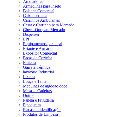
Amoladores
Armadilhas para Inseto
Balança Comercial
Caixa Térmica
Carrinhos Ambulantes
Cesta e Carrinho para Mercado
Check-Out para Mercado
Dispenser
EPI
Equipamentos para açaí
Estante e Armário
Expositor Comercial
Facas de Cozinha
Fruteira
Garrafa Térmica
lavatório Industrial
Lixeira
Louça e Talher
Máquinas de algodão doce
Mesas e Cadeiras
Outros
Panela e Frigideira
Pipoqueira
Placas de Identificação
Produtos de Limpeza