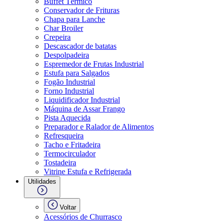
Buffet Térmico
Conservador de Frituras
Chapa para Lanche
Char Broiler
Crepeira
Descascador de batatas
Despolpadeira
Espremedor de Frutas Industrial
Estufa para Salgados
Fogão Industrial
Forno Industrial
Liquidificador Industrial
Máquina de Assar Frango
Pista Aquecida
Preparador e Ralador de Alimentos
Refresqueira
Tacho e Fritadeira
Termocirculador
Tostadeira
Vitrine Estufa e Refrigerada
Utilidades
Voltar
Acessórios de Churrasco