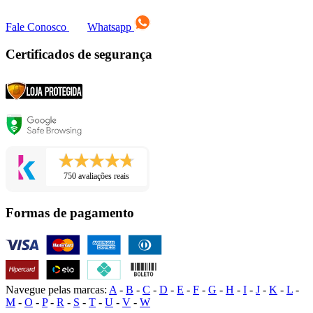
Fale Conosco
Whatsapp
Certificados de segurança
750 avaliações reais
Formas de pagamento
Navegue pelas marcas:
A
-
B
-
C
-
D
-
E
-
F
-
G
-
H
-
I
-
J
-
K
-
L
-
M
-
O
-
P
-
R
-
S
-
T
-
U
-
V
-
W