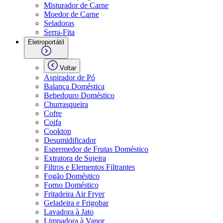
Misturador de Carne
Moedor de Carne
Seladoras
Serra-Fita
Eletroportátil
Voltar
Aspirador de Pó
Balança Doméstica
Bebedouro Doméstico
Churrasqueira
Cofre
Coifa
Cooktop
Desumidificador
Espremedor de Frutas Doméstico
Extratora de Sujeira
Filtros e Elementos Filtrantes
Fogão Doméstico
Forno Doméstico
Fritadeira Air Fryer
Geladeira e Frigobar
Lavadora à Jato
Limpadora à Vapor