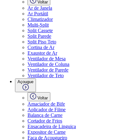
Voltar
Ar de Janela
Ar Portátil
Climatizador
Multi-Split
Split Cassete
Split Parede
Split Piso Teto
Cortina de Ar
Exaustor de Ar
Ventilador de Mesa
Ventilador de Coluna
Ventilador de Parede
Ventilador de Teto
Açougue
Voltar
Amaciador de Bife
Aplicador de Filme
Balança de Carne
Cortador de Frios
Ensacadeira de Linguiça
Expositor de Carne
Faca de Açougueiro