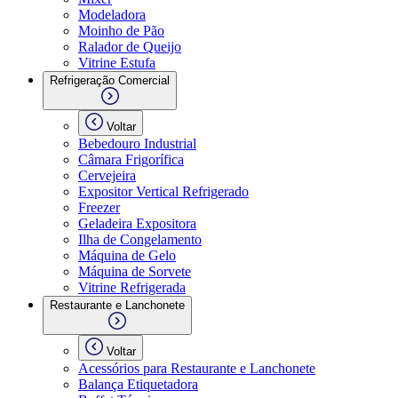
Modeladora
Moinho de Pão
Ralador de Queijo
Vitrine Estufa
Refrigeração Comercial
Voltar
Bebedouro Industrial
Câmara Frigorífica
Cervejeira
Expositor Vertical Refrigerado
Freezer
Geladeira Expositora
Ilha de Congelamento
Máquina de Gelo
Máquina de Sorvete
Vitrine Refrigerada
Restaurante e Lanchonete
Voltar
Acessórios para Restaurante e Lanchonete
Balança Etiquetadora