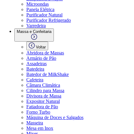
Microondas
Panela Elétrica
Purificador Natural
Purificador Refrigerado
Varredeira
Massa e Confeitaria
Voltar
Abridora de Massas
Armário de Pão
Assadeiras
Batedeira
Batedor de MilkShake
Cafeteira
Câmara Climática
Cilindro para Massa
Divisora de Massa
Expositor Natural
Fatiadora de Pão
Forno Turbo
Máquina de Doces e Salgados
Masseira
Mesa em Inox
Mixer