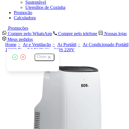
Sustentável
Utensílios de Cozinha
Promoção
Calculadora
Promoções
Compre pelo WhatsApp
Compre pelo telefone
Nossas lojas
Meus pedidos
Home
Ar e Ventilação
Ar Portátil
Ar Condicionado Portátil
12000 Btus EAP12F Slim EOS 220V
Close