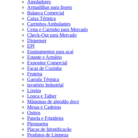
Amoladores
Armadilhas para Inseto
Balança Comercial
Caixa Térmica
Carrinhos Ambulantes
Cesta e Carrinho para Mercado
Check-Out para Mercado
Dispenser
EPI
Equipamentos para açaí
Estante e Armário
Expositor Comercial
Facas de Cozinha
Fruteira
Garrafa Térmica
lavatório Industrial
Lixeira
Louça e Talher
Máquinas de algodão doce
Mesas e Cadeiras
Outros
Panela e Frigideira
Pipoqueira
Placas de Identificação
Produtos de Limpeza