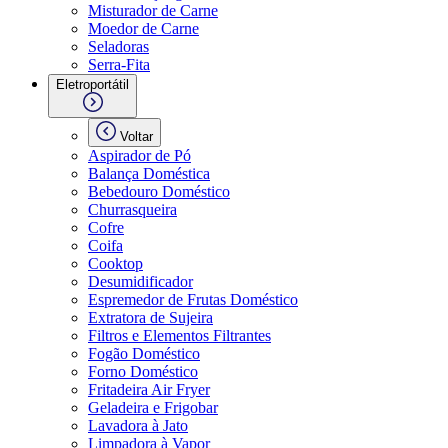
Misturador de Carne
Moedor de Carne
Seladoras
Serra-Fita
Eletroportátil
Voltar
Aspirador de Pó
Balança Doméstica
Bebedouro Doméstico
Churrasqueira
Cofre
Coifa
Cooktop
Desumidificador
Espremedor de Frutas Doméstico
Extratora de Sujeira
Filtros e Elementos Filtrantes
Fogão Doméstico
Forno Doméstico
Fritadeira Air Fryer
Geladeira e Frigobar
Lavadora à Jato
Limpadora à Vapor