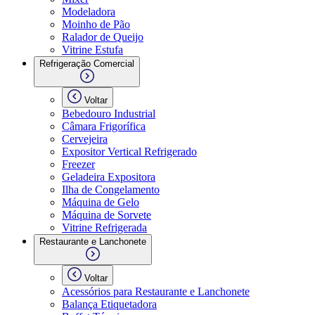
Modeladora
Moinho de Pão
Ralador de Queijo
Vitrine Estufa
Refrigeração Comercial
Voltar
Bebedouro Industrial
Câmara Frigorífica
Cervejeira
Expositor Vertical Refrigerado
Freezer
Geladeira Expositora
Ilha de Congelamento
Máquina de Gelo
Máquina de Sorvete
Vitrine Refrigerada
Restaurante e Lanchonete
Voltar
Acessórios para Restaurante e Lanchonete
Balança Etiquetadora