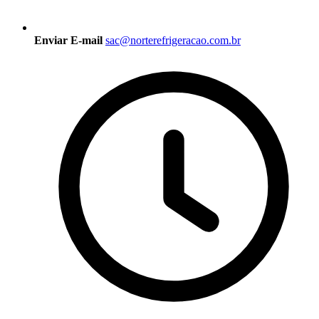
Enviar E-mail
sac@norterefrigeracao.com.br