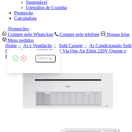
Sustentável
Utensílios de Cozinha
Promoção
Calculadora
Promoções
Compre pelo WhatsApp
Compre pelo telefone
Nossas lojas
Meus pedidos
Home
Ar e Ventilação
Split Cassete
Ar Condicionado Split
Cassete Inverter 12000 Btus 1 Via One Air Elgin 220V Quente e
Frio
Close