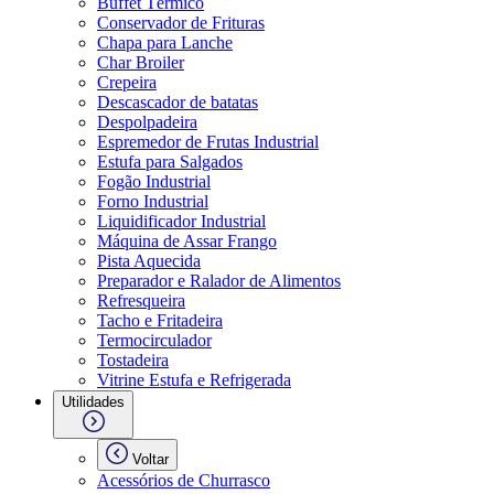
Buffet Térmico
Conservador de Frituras
Chapa para Lanche
Char Broiler
Crepeira
Descascador de batatas
Despolpadeira
Espremedor de Frutas Industrial
Estufa para Salgados
Fogão Industrial
Forno Industrial
Liquidificador Industrial
Máquina de Assar Frango
Pista Aquecida
Preparador e Ralador de Alimentos
Refresqueira
Tacho e Fritadeira
Termocirculador
Tostadeira
Vitrine Estufa e Refrigerada
Utilidades
Voltar
Acessórios de Churrasco