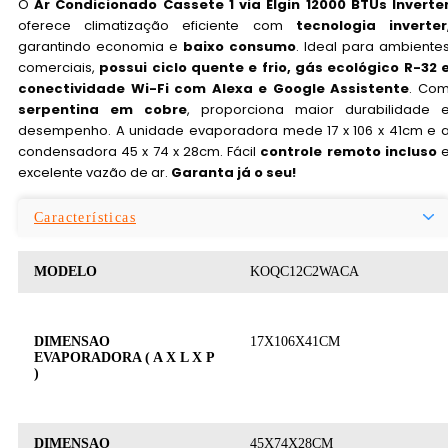
O
Ar Condicionado Cassete 1 via Elgin 12000 BTUs Inverte
oferece climatização eficiente com
tecnologia inverter
garantindo economia e
baixo consumo
. Ideal para ambiente
comerciais,
possui ciclo quente e frio, gás ecológico R-32 
conectividade Wi-Fi com Alexa e Google Assistente
. Co
serpentina em cobre
, proporciona maior durabilidade 
desempenho. A unidade evaporadora mede 17 x 106 x 41cm e 
condensadora 45 x 74 x 28cm. Fácil
controle remoto incluso
excelente vazão de ar.
Garanta já o seu!
Características
MODELO
KOQC12C2WACA
DIMENSAO
17X106X41CM
EVAPORADORA ( A X L X P
)
DIMENSAO
45X74X28CM