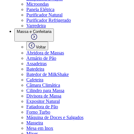
Microondas
Panela Elétrica
Purificador Natural
Purificador Refrigerado
Varredeira
Massa e Confeitaria
Voltar
Abridora de Massas
Armário de Pão
Assadeiras
Batedeira
Batedor de MilkShake
Cafeteira
Câmara Climática
Cilindro para Massa
Divisora de Massa
Expositor Natural
Fatiadora de Pão
Forno Turbo
Máquina de Doces e Salgados
Masseira
Mesa em Inox
Mixer