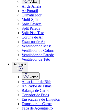
Voltar
Ar de Janela
Ar Portátil
Climatizador
Multi-Split
Split Cassete
Split Parede
Split Piso Teto
Cortina de Ar
Exaustor de Ar
Ventilador de Mesa
Ventilador de Coluna
Ventilador de Parede
Ventilador de Teto
Açougue
Voltar
Amaciador de Bife
Aplicador de Filme
Balança de Carne
Cortador de Frios
Ensacadeira de Linguiça
Expositor de Carne
Faca de Açougueiro