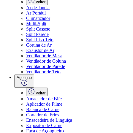
Voltar
Ar de Janela
Ar Portátil
Climatizador
Multi-Split
Split Cassete
Split Parede
Split Piso Teto
Cortina de Ar
Exaustor de Ar
Ventilador de Mesa
Ventilador de Coluna
Ventilador de Parede
Ventilador de Teto
Açougue
Voltar
Amaciador de Bife
Aplicador de Filme
Balança de Carne
Cortador de Frios
Ensacadeira de Linguiça
Expositor de Carne
Faca de Açougueiro