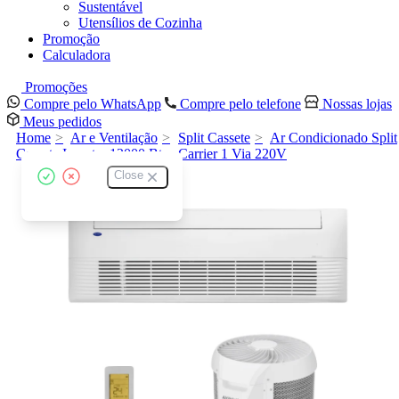
Sustentável
Utensílios de Cozinha
Promoção
Calculadora
Promoções
Compre pelo WhatsApp
Compre pelo telefone
Nossas lojas
Meus pedidos
Home
Ar e Ventilação
Split Cassete
Ar Condicionado Split
Cassete Inverter 12000 Btus Carrier 1 Via 220V
Close