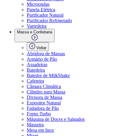
Microondas
Panela Elétrica
Purificador Natural
Purificador Refrigerado
Varredeira
Massa e Confeitaria
Voltar
Abridora de Massas
Armário de Pão
Assadeiras
Batedeira
Batedor de MilkShake
Cafeteira
Câmara Climática
Cilindro para Massa
Divisora de Massa
Expositor Natural
Fatiadora de Pão
Forno Turbo
Máquina de Doces e Salgados
Masseira
Mesa em Inox
Mixer