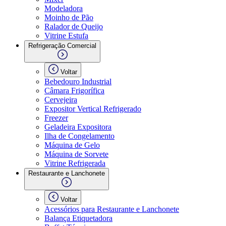
Modeladora
Moinho de Pão
Ralador de Queijo
Vitrine Estufa
Refrigeração Comercial
Voltar
Bebedouro Industrial
Câmara Frigorífica
Cervejeira
Expositor Vertical Refrigerado
Freezer
Geladeira Expositora
Ilha de Congelamento
Máquina de Gelo
Máquina de Sorvete
Vitrine Refrigerada
Restaurante e Lanchonete
Voltar
Acessórios para Restaurante e Lanchonete
Balança Etiquetadora