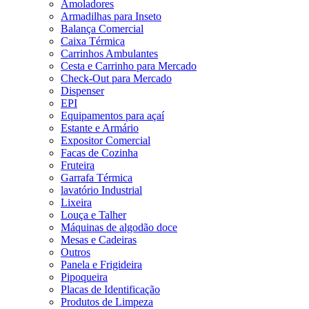
Amoladores
Armadilhas para Inseto
Balança Comercial
Caixa Térmica
Carrinhos Ambulantes
Cesta e Carrinho para Mercado
Check-Out para Mercado
Dispenser
EPI
Equipamentos para açaí
Estante e Armário
Expositor Comercial
Facas de Cozinha
Fruteira
Garrafa Térmica
lavatório Industrial
Lixeira
Louça e Talher
Máquinas de algodão doce
Mesas e Cadeiras
Outros
Panela e Frigideira
Pipoqueira
Placas de Identificação
Produtos de Limpeza