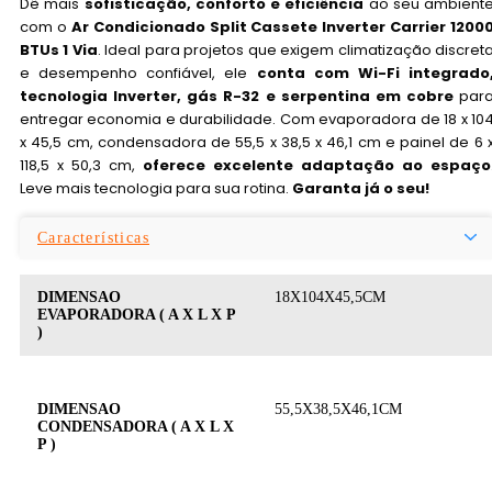
Dê mais
sofisticação, conforto e eficiência
ao seu ambient
com o
Ar Condicionado Split Cassete Inverter Carrier 1200
BTUs 1 Via
. Ideal para projetos que exigem climatização discret
e desempenho confiável, ele
conta com Wi-Fi integrado
tecnologia Inverter, gás R-32 e serpentina em cobre
par
entregar economia e durabilidade. Com evaporadora de 18 x 10
x 45,5 cm, condensadora de 55,5 x 38,5 x 46,1 cm e painel de 6 
118,5 x 50,3 cm,
oferece excelente adaptação ao espaço
Leve mais tecnologia para sua rotina.
Garanta já o seu!
Características
DIMENSAO
18X104X45,5CM
EVAPORADORA ( A X L X P
)
DIMENSAO
55,5X38,5X46,1CM
CONDENSADORA ( A X L X
P )