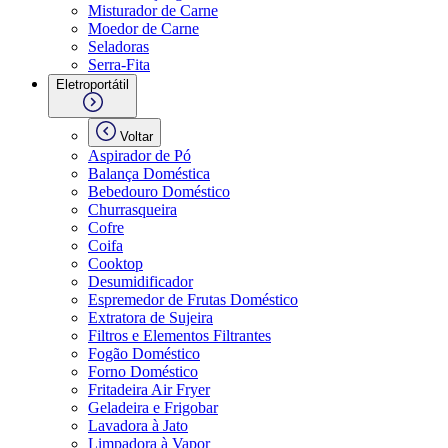
Misturador de Carne
Moedor de Carne
Seladoras
Serra-Fita
Eletroportátil
Voltar
Aspirador de Pó
Balança Doméstica
Bebedouro Doméstico
Churrasqueira
Cofre
Coifa
Cooktop
Desumidificador
Espremedor de Frutas Doméstico
Extratora de Sujeira
Filtros e Elementos Filtrantes
Fogão Doméstico
Forno Doméstico
Fritadeira Air Fryer
Geladeira e Frigobar
Lavadora à Jato
Limpadora à Vapor