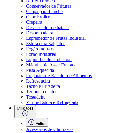
Buffet Térmico
Conservador de Frituras
Chapa para Lanche
Char Broiler
Crepeira
Descascador de batatas
Despolpadeira
Espremedor de Frutas Industrial
Estufa para Salgados
Fogão Industrial
Forno Industrial
Liquidificador Industrial
Máquina de Assar Frango
Pista Aquecida
Preparador e Ralador de Alimentos
Refresqueira
Tacho e Fritadeira
Termocirculador
Tostadeira
Vitrine Estufa e Refrigerada
Utilidades
Voltar
Acessórios de Churrasco