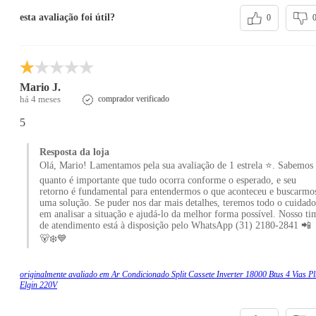
esta avaliação foi útil?
0
Mario J.
há 4 meses
comprador verificado
5
Resposta da loja
Olá, Mario! Lamentamos pela sua avaliação de 1 estrela ⭐. Sabemos
quanto é importante que tudo ocorra conforme o esperado, e seu
retorno é fundamental para entendermos o que aconteceu e buscarmo
uma solução. Se puder nos dar mais detalhes, teremos todo o cuidado
em analisar a situação e ajudá-lo da melhor forma possível. Nosso ti
de atendimento está à disposição pelo WhatsApp (31) 2180-2841 📲
🐻‍❄️💙
originalmente avaliado em Ar Condicionado Split Cassete Inverter 18000 Btus 4 Vias P
Elgin 220V