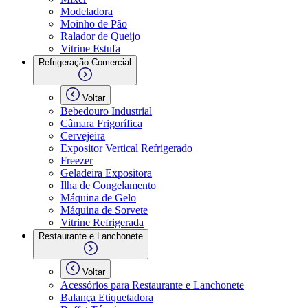
Modeladora
Moinho de Pão
Ralador de Queijo
Vitrine Estufa
Refrigeração Comercial
Voltar
Bebedouro Industrial
Câmara Frigorífica
Cervejeira
Expositor Vertical Refrigerado
Freezer
Geladeira Expositora
Ilha de Congelamento
Máquina de Gelo
Máquina de Sorvete
Vitrine Refrigerada
Restaurante e Lanchonete
Voltar
Acessórios para Restaurante e Lanchonete
Balança Etiquetadora