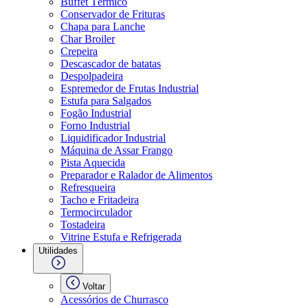
Buffet Térmico
Conservador de Frituras
Chapa para Lanche
Char Broiler
Crepeira
Descascador de batatas
Despolpadeira
Espremedor de Frutas Industrial
Estufa para Salgados
Fogão Industrial
Forno Industrial
Liquidificador Industrial
Máquina de Assar Frango
Pista Aquecida
Preparador e Ralador de Alimentos
Refresqueira
Tacho e Fritadeira
Termocirculador
Tostadeira
Vitrine Estufa e Refrigerada
Utilidades
Voltar
Acessórios de Churrasco