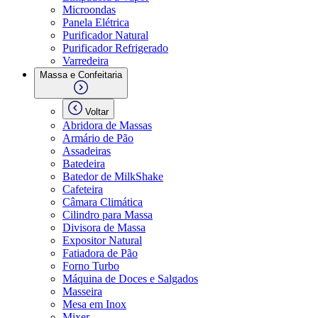
Microondas
Panela Elétrica
Purificador Natural
Purificador Refrigerado
Varredeira
Massa e Confeitaria
Voltar
Abridora de Massas
Armário de Pão
Assadeiras
Batedeira
Batedor de MilkShake
Cafeteira
Câmara Climática
Cilindro para Massa
Divisora de Massa
Expositor Natural
Fatiadora de Pão
Forno Turbo
Máquina de Doces e Salgados
Masseira
Mesa em Inox
Mixer