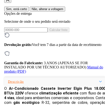
Sim, está certo
Não, alterar a voltagem
Opções de entrega
Selecione de onde o seu pedido será enviado
Calcular frete
Devolução grátis:
Você tem 7 dias a partir da data de recebimento
Garantia do Fabricante:
3 ANOS (APENAS SE FOR
INSTALADO POR UM TÉCNICO AUTORIZADO)
Manual do
produto (PDF)
Descrição
O
Ar-Condicionado Cassete Inverter Elgin Plus 18.00
BTUs 220V
oferece
climatização eficiente
com fluxo de a
4 vias
, ideal para ambientes comerciais e corporativos. Cont
com
gás ecológico
R-32, serpentina de cobre, operaçã