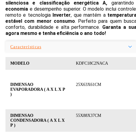
silenciosa e classificação energética A,
garantindo
economia
e desempenho superior. O modelo inclui control
remoto e tecnologia
Inverter
, que mantém a
temperatur
estável com menor consumo
. Perfeito para quem busc
conforto, durabilidade e alta performance.
Garanta a su
agora mesmo e tenha eficiência o ano todo!
Características
MODELO
KDFC18C2NACA
DIMENSAO
25X63X61CM
EVAPORADORA ( A X L X P
)
DIMENSAO
55X88X37CM
CONDENSADORA ( A X L X
P )