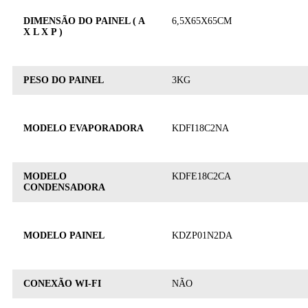
DIMENSÃO DO PAINEL ( A
6,5X65X65CM
X L X P )
PESO DO PAINEL
3KG
MODELO EVAPORADORA
KDFI18C2NA
MODELO
KDFE18C2CA
CONDENSADORA
MODELO PAINEL
KDZP01N2DA
CONEXÃO WI-FI
NÃO