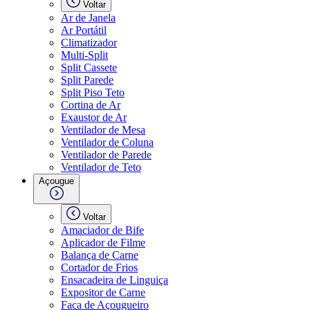
Voltar
Ar de Janela
Ar Portátil
Climatizador
Multi-Split
Split Cassete
Split Parede
Split Piso Teto
Cortina de Ar
Exaustor de Ar
Ventilador de Mesa
Ventilador de Coluna
Ventilador de Parede
Ventilador de Teto
Açougue
Voltar
Amaciador de Bife
Aplicador de Filme
Balança de Carne
Cortador de Frios
Ensacadeira de Linguiça
Expositor de Carne
Faca de Açougueiro