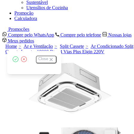
Sustentável
Utensílios de Cozinha
Promoção
Calculadora
Promoções
Compre pelo WhatsApp
Compre pelo telefone
Nossas lojas
Meus pedidos
Home
Ar e Ventilação
Split Cassete
Ar Condicionado Split
Cassete Inverter 18000 Btus 4 Vias Plus Elgin 220V
Close