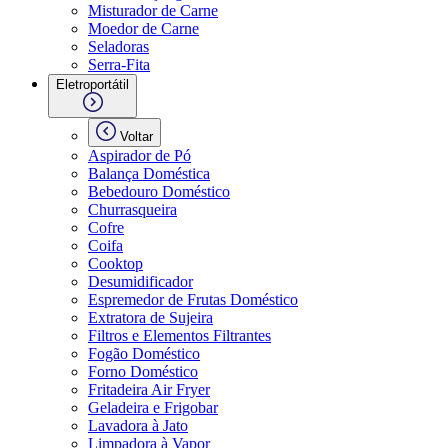
Misturador de Carne
Moedor de Carne
Seladoras
Serra-Fita
Eletroportátil
Voltar
Aspirador de Pó
Balança Doméstica
Bebedouro Doméstico
Churrasqueira
Cofre
Coifa
Cooktop
Desumidificador
Espremedor de Frutas Doméstico
Extratora de Sujeira
Filtros e Elementos Filtrantes
Fogão Doméstico
Forno Doméstico
Fritadeira Air Fryer
Geladeira e Frigobar
Lavadora à Jato
Limpadora à Vapor