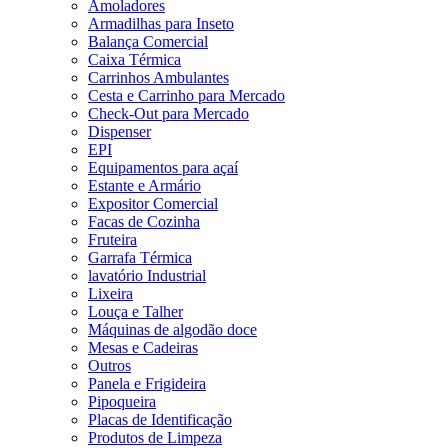
Amoladores
Armadilhas para Inseto
Balança Comercial
Caixa Térmica
Carrinhos Ambulantes
Cesta e Carrinho para Mercado
Check-Out para Mercado
Dispenser
EPI
Equipamentos para açaí
Estante e Armário
Expositor Comercial
Facas de Cozinha
Fruteira
Garrafa Térmica
lavatório Industrial
Lixeira
Louça e Talher
Máquinas de algodão doce
Mesas e Cadeiras
Outros
Panela e Frigideira
Pipoqueira
Placas de Identificação
Produtos de Limpeza