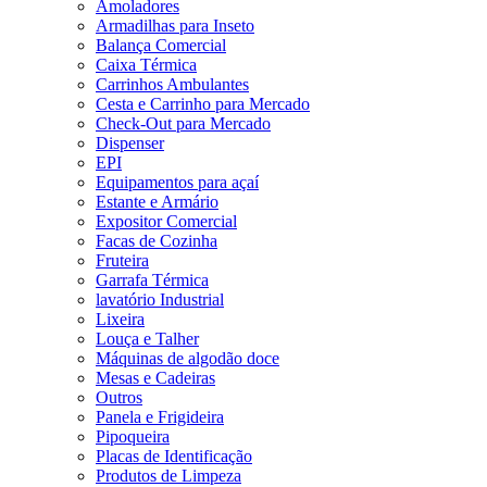
Amoladores
Armadilhas para Inseto
Balança Comercial
Caixa Térmica
Carrinhos Ambulantes
Cesta e Carrinho para Mercado
Check-Out para Mercado
Dispenser
EPI
Equipamentos para açaí
Estante e Armário
Expositor Comercial
Facas de Cozinha
Fruteira
Garrafa Térmica
lavatório Industrial
Lixeira
Louça e Talher
Máquinas de algodão doce
Mesas e Cadeiras
Outros
Panela e Frigideira
Pipoqueira
Placas de Identificação
Produtos de Limpeza