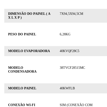
DIMENSÃO DO PAINEL ( A
7X94,5X94,5CM
X L X P )
PESO DO PAINEL
6,28KG
MODELO EVAPORADORA
40KVQF28C5
MODELO
38TVCF28515MC
CONDENSADORA
MODELO PAINEL
40KWFLB
CONEXÃO WI-FI
SIM (CONEXÃO COM