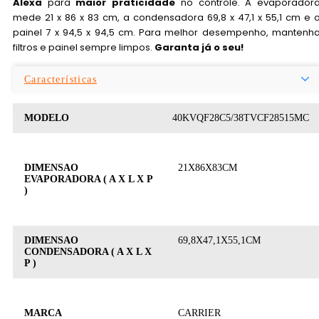
Alexa
para
maior praticidade
no controle. A evaporador
mede 21 x 86 x 83 cm, a condensadora 69,8 x 47,1 x 55,1 cm e 
painel 7 x 94,5 x 94,5 cm. Para melhor desempenho, mantenh
filtros e painel sempre limpos.
Garanta já o seu!
Características
MODELO
40KVQF28C5/38TVCF28515MC
DIMENSAO
21X86X83CM
EVAPORADORA ( A X L X P
)
DIMENSAO
69,8X47,1X55,1CM
CONDENSADORA ( A X L X
P )
MARCA
CARRIER