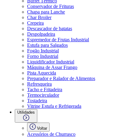
Buffet Térmico
Conservador de Frituras
Chapa para Lanche
Char Broiler
Crepeira
Descascador de batatas
Despolpadeira
Espremedor de Frutas Industrial
Estufa para Salgados
Fogão Industrial
Forno Industrial
Liquidificador Industrial
Máquina de Assar Frango
Pista Aquecida
Preparador e Ralador de Alimentos
Refresqueira
Tacho e Fritadeira
Termocirculador
Tostadeira
Vitrine Estufa e Refrigerada
Utilidades
Voltar
Acessórios de Churrasco