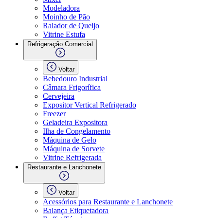
Modeladora
Moinho de Pão
Ralador de Queijo
Vitrine Estufa
Refrigeração Comercial
Voltar
Bebedouro Industrial
Câmara Frigorífica
Cervejeira
Expositor Vertical Refrigerado
Freezer
Geladeira Expositora
Ilha de Congelamento
Máquina de Gelo
Máquina de Sorvete
Vitrine Refrigerada
Restaurante e Lanchonete
Voltar
Acessórios para Restaurante e Lanchonete
Balança Etiquetadora