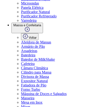
Microondas
Panela Elétrica
Purificador Natural
Purificador Refrigerado
Varredeira
Massa e Confeitaria
Voltar
Abridora de Massas
Armário de Pão
Assadeiras
Batedeira
Batedor de MilkShake
Cafeteira
Câmara Climática
Cilindro para Massa
Divisora de Massa
Expositor Natural
Fatiadora de Pão
Forno Turbo
Máquina de Doces e Salgados
Masseira
Mesa em Inox
Mixer