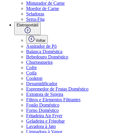
Misturador de Carne
Moedor de Carne
Seladoras
Serra-Fita
Eletroportátil
Voltar
Aspirador de Pó
Balança Doméstica
Bebedouro Doméstico
Churrasqueira
Cofre
Coifa
Cooktop
Desumidificador
Espremedor de Frutas Doméstico
Extratora de Sujeira
Filtros e Elementos Filtrantes
Fogão Doméstico
Forno Doméstico
Fritadeira Air Fryer
Geladeira e Frigobar
Lavadora à Jato
Limpadora à Vapor