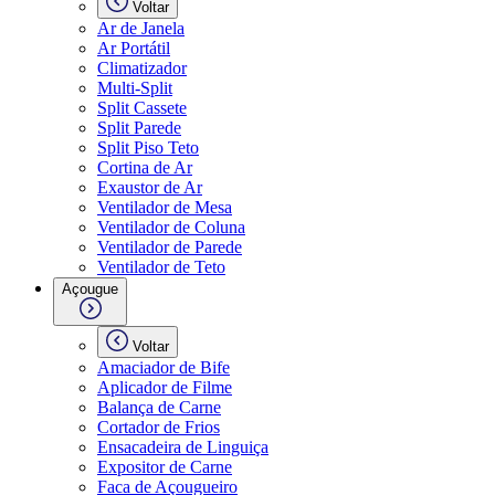
Voltar
Ar de Janela
Ar Portátil
Climatizador
Multi-Split
Split Cassete
Split Parede
Split Piso Teto
Cortina de Ar
Exaustor de Ar
Ventilador de Mesa
Ventilador de Coluna
Ventilador de Parede
Ventilador de Teto
Açougue
Voltar
Amaciador de Bife
Aplicador de Filme
Balança de Carne
Cortador de Frios
Ensacadeira de Linguiça
Expositor de Carne
Faca de Açougueiro