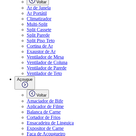
Voltar
Ar de Janela
Ar Portátil
Climatizador
Multi-Split
Split Cassete
Split Parede
Split Piso Teto
Cortina de Ar
Exaustor de Ar
Ventilador de Mesa
Ventilador de Coluna
Ventilador de Parede
Ventilador de Teto
Açougue
Voltar
Amaciador de Bife
Aplicador de Filme
Balança de Carne
Cortador de Frios
Ensacadeira de Linguiça
Expositor de Carne
Faca de Açougueiro