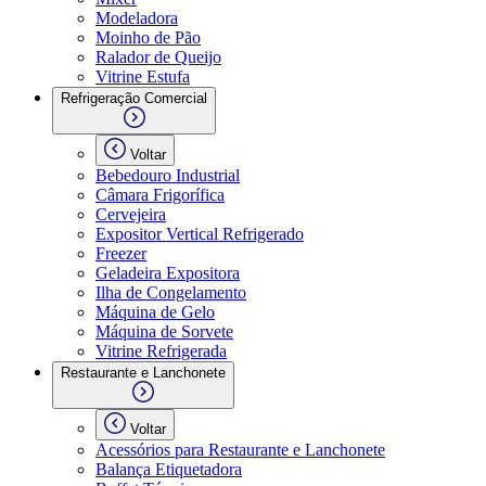
Modeladora
Moinho de Pão
Ralador de Queijo
Vitrine Estufa
Refrigeração Comercial
Voltar
Bebedouro Industrial
Câmara Frigorífica
Cervejeira
Expositor Vertical Refrigerado
Freezer
Geladeira Expositora
Ilha de Congelamento
Máquina de Gelo
Máquina de Sorvete
Vitrine Refrigerada
Restaurante e Lanchonete
Voltar
Acessórios para Restaurante e Lanchonete
Balança Etiquetadora