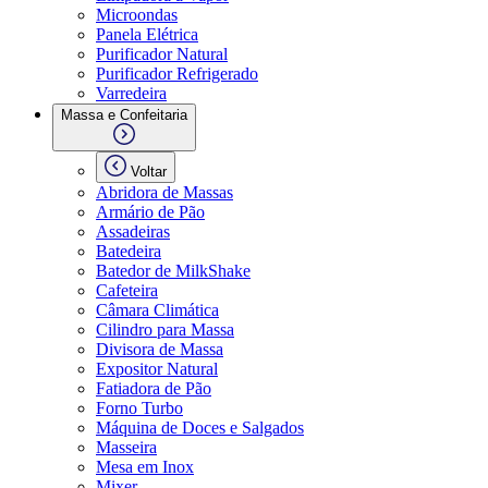
Microondas
Panela Elétrica
Purificador Natural
Purificador Refrigerado
Varredeira
Massa e Confeitaria
Voltar
Abridora de Massas
Armário de Pão
Assadeiras
Batedeira
Batedor de MilkShake
Cafeteira
Câmara Climática
Cilindro para Massa
Divisora de Massa
Expositor Natural
Fatiadora de Pão
Forno Turbo
Máquina de Doces e Salgados
Masseira
Mesa em Inox
Mixer