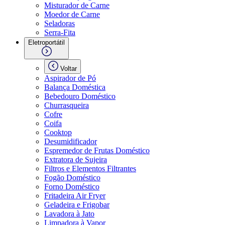
Misturador de Carne
Moedor de Carne
Seladoras
Serra-Fita
Eletroportátil
Voltar
Aspirador de Pó
Balança Doméstica
Bebedouro Doméstico
Churrasqueira
Cofre
Coifa
Cooktop
Desumidificador
Espremedor de Frutas Doméstico
Extratora de Sujeira
Filtros e Elementos Filtrantes
Fogão Doméstico
Forno Doméstico
Fritadeira Air Fryer
Geladeira e Frigobar
Lavadora à Jato
Limpadora à Vapor