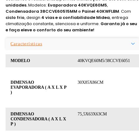
unidades.
Modelos:
Evaporadora 40KVQE60M5
,
Condensadora 38CCVE60515MM
e
Painel 40KWFLBM
. Com
ciclo frio
, design
4 vias e a confiabilidade Midea
, entrega
climatização constante, silenciosa e uniforme.
Garanta já o seu
e faça eleve o conforto do seu ambiente!
Características
MODELO
40KVQE60M5/38CCVE6051
DIMENSAO
30X85X86CM
EVAPORADORA ( A X L X P
)
DIMENSAO
75,5X63X63CM
CONDENSADORA ( A X L X
P )