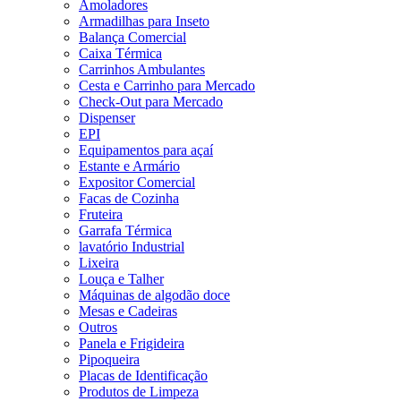
Amoladores
Armadilhas para Inseto
Balança Comercial
Caixa Térmica
Carrinhos Ambulantes
Cesta e Carrinho para Mercado
Check-Out para Mercado
Dispenser
EPI
Equipamentos para açaí
Estante e Armário
Expositor Comercial
Facas de Cozinha
Fruteira
Garrafa Térmica
lavatório Industrial
Lixeira
Louça e Talher
Máquinas de algodão doce
Mesas e Cadeiras
Outros
Panela e Frigideira
Pipoqueira
Placas de Identificação
Produtos de Limpeza