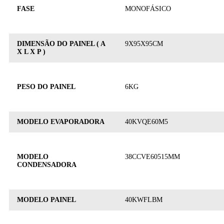
FASE
MONOFÁSICO
DIMENSÃO DO PAINEL ( A
9X95X95CM
X L X P )
PESO DO PAINEL
6KG
MODELO EVAPORADORA
40KVQE60M5
MODELO
38CCVE60515MM
CONDENSADORA
MODELO PAINEL
40KWFLBM