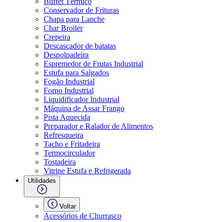
Buffet Térmico
Conservador de Frituras
Chapa para Lanche
Char Broiler
Crepeira
Descascador de batatas
Despolpadeira
Espremedor de Frutas Industrial
Estufa para Salgados
Fogão Industrial
Forno Industrial
Liquidificador Industrial
Máquina de Assar Frango
Pista Aquecida
Preparador e Ralador de Alimentos
Refresqueira
Tacho e Fritadeira
Termocirculador
Tostadeira
Vitrine Estufa e Refrigerada
Utilidades
Voltar
Acessórios de Churrasco