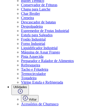
Buffet Térmico
Conservador de Frituras
Chapa para Lanche
Char Broiler
Crepeira
Descascador de batatas
Despolpadeira
Espremedor de Frutas Industrial
Estufa para Salgados
Fogão Industrial
Forno Industrial
Liquidificador Industrial
Máquina de Assar Frango
Pista Aquecida
Preparador e Ralador de Alimentos
Refresqueira
Tacho e Fritadeira
Termocirculador
Tostadeira
Vitrine Estufa e Refrigerada
Utilidades
Voltar
Acessórios de Churrasco