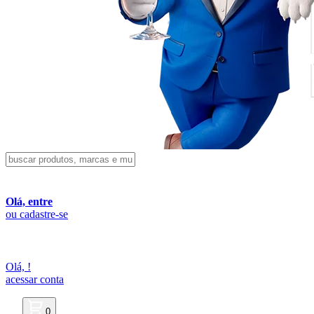
Olá, entre
ou cadastre-se
Olá,
!
acessar conta
0