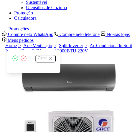
Sustentável
Utensílios de Cozinha
Promoção
Calculadora
Promoções
Compre pelo WhatsApp
Compre pelo telefone
Nossas lojas
Meus pedidos
Home
Ar e Ventilação
Split Inverter
Ar-Condicionado Split
Inverter Gree G-Diamond 18000BTU 220V
Close