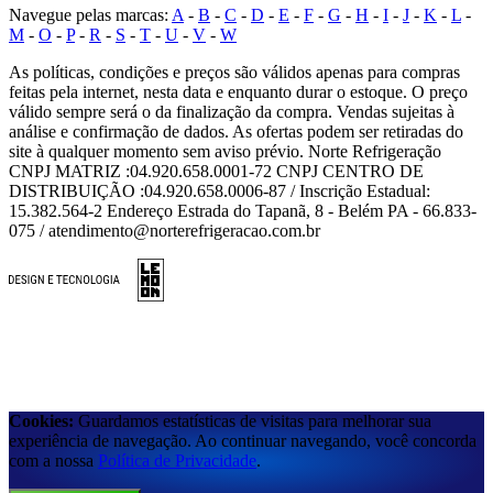
Navegue pelas marcas:
A
-
B
-
C
-
D
-
E
-
F
-
G
-
H
-
I
-
J
-
K
-
L
-
M
-
O
-
P
-
R
-
S
-
T
-
U
-
V
-
W
As políticas, condições e preços são válidos apenas para compras
feitas pela internet, nesta data e enquanto durar o estoque. O preço
válido sempre será o da finalização da compra. Vendas sujeitas à
análise e confirmação de dados. As ofertas podem ser retiradas do
site à qualquer momento sem aviso prévio. Norte Refrigeração
CNPJ MATRIZ :04.920.658.0001-72 CNPJ CENTRO DE
DISTRIBUIÇÃO :04.920.658.0006-87 / Inscrição Estadual:
15.382.564-2 Endereço Estrada do Tapanã, 8 - Belém PA - 66.833-
075 / atendimento@norterefrigeracao.com.br
Cookies:
Guardamos estatísticas de visitas para melhorar sua
experiência de navegação. Ao continuar navegando, você concorda
com a nossa
Política de Privacidade
.