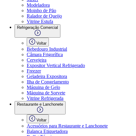
Modeladora
Moinho de Pão
Ralador de Queijo
Vitrine Estufa
Refrigeração Comercial
Voltar
Bebedouro Industrial
Câmara Frigorífica
Cervejeira
Expositor Vertical Refrigerado
Freezer
Geladeira Expositora
Ilha de Congelamento
Máquina de Gelo
Máquina de Sorvete
Vitrine Refrigerada
Restaurante e Lanchonete
Voltar
Acessórios para Restaurante e Lanchonete
Balança Etiquetadora