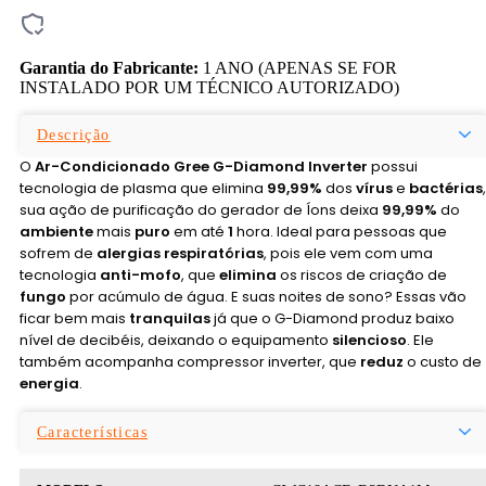
Garantia do Fabricante:
1 ANO (APENAS SE FOR
INSTALADO POR UM TÉCNICO AUTORIZADO)
Descrição
O
Ar-Condicionado Gree G-Diamond Inverter
possui
tecnologia de plasma que elimina
99,99%
dos
vírus
e
bactérias
,
sua ação de purificação do gerador de Íons deixa
99,99%
do
ambiente
mais
puro
em até
1
hora. Ideal para pessoas que
sofrem de
alergias respiratórias
, pois ele vem com uma
tecnologia
anti-mofo
, que
elimina
os riscos de criação de
fungo
por acúmulo de água. E suas noites de sono? Essas vão
ficar bem mais
tranquilas
já que o G-Diamond produz baixo
nível de decibéis, deixando o equipamento
silencioso
. Ele
também acompanha compressor inverter, que
reduz
o custo de
energia
.
Características