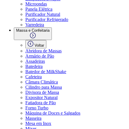
Microondas
Panela Elétrica
Purificador Natural
Purificador Refrigerado
Varredeira
Massa e Confeitaria
Voltar
Abridora de Massas
Armário de Pão
Assadeiras
Batedeira
Batedor de MilkShake
Cafeteira
Câmara Climática
Cilindro para Massa
Divisora de Massa
Expositor Natural
Fatiadora de Pão
Forno Turbo
Máquina de Doces e Salgados
Masseira
Mesa em Inox
Mixer