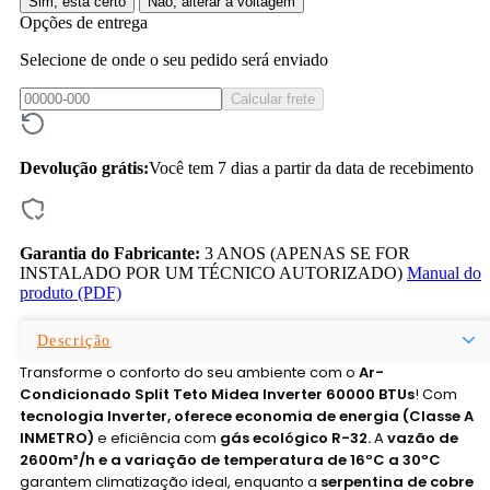
Sim, está certo
Não, alterar a voltagem
Opções de entrega
Selecione de onde o seu pedido será enviado
Calcular frete
Devolução grátis:
Você tem 7 dias a partir da data de recebimento
Garantia do Fabricante:
3 ANOS (APENAS SE FOR
INSTALADO POR UM TÉCNICO AUTORIZADO)
Manual do
produto (PDF)
Descrição
Transforme o conforto do seu ambiente com o
Ar-
Condicionado Split Teto Midea Inverter 60000 BTUs
! Com
tecnologia Inverter, oferece economia de energia (Classe A
INMETRO)
e eficiência com
gás ecológico R-32.
A
vazão de
2600m³/h e a variação de temperatura de 16ºC a 30ºC
garantem climatização ideal, enquanto a
serpentina de cobre