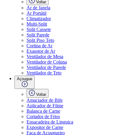
Voltar
Ar de Janela
Ar Portátil
Climatizador
Multi-Split
Split Cassete
Split Parede
Split Piso Teto
Cortina de Ar
Exaustor de Ar
Ventilador de Mesa
Ventilador de Coluna
Ventilador de Parede
Ventilador de Teto
Açougue
Voltar
Amaciador de Bife
Aplicador de Filme
Balança de Carne
Cortador de Frios
Ensacadeira de Linguiça
Expositor de Carne
Faca de Açougueiro