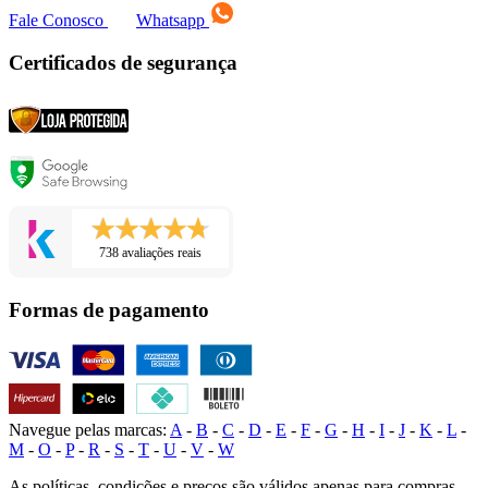
Fale Conosco
Whatsapp
Certificados de segurança
738 avaliações reais
Formas de pagamento
Navegue pelas marcas:
A
-
B
-
C
-
D
-
E
-
F
-
G
-
H
-
I
-
J
-
K
-
L
-
M
-
O
-
P
-
R
-
S
-
T
-
U
-
V
-
W
As políticas, condições e preços são válidos apenas para compras