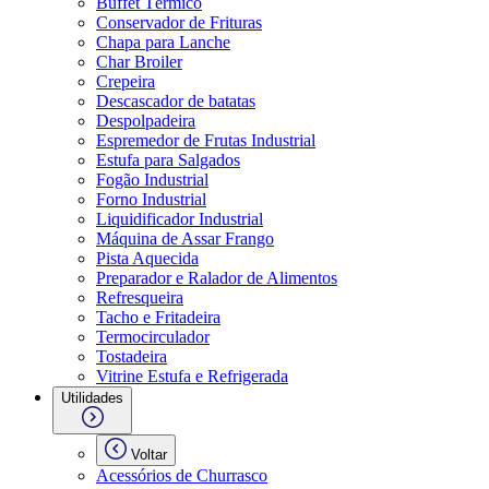
Buffet Térmico
Conservador de Frituras
Chapa para Lanche
Char Broiler
Crepeira
Descascador de batatas
Despolpadeira
Espremedor de Frutas Industrial
Estufa para Salgados
Fogão Industrial
Forno Industrial
Liquidificador Industrial
Máquina de Assar Frango
Pista Aquecida
Preparador e Ralador de Alimentos
Refresqueira
Tacho e Fritadeira
Termocirculador
Tostadeira
Vitrine Estufa e Refrigerada
Utilidades
Voltar
Acessórios de Churrasco