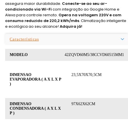
assegura maior durabilidade.
Conecte-se ao seu ar-
condicionado via Wi-Fi
com integração ao Google Home e
Alexa para controle remoto.
Opera na voltagem 220V e com
consumo reduzido de 220,2 kWh/mês
. Climatização inteligente
e ecológica ao seu alcance!
Adquira já!
Características
MODELO
42ZQVD60M5/38CCVD60515MM1
DIMENSAO
23,5X70X70,5CM
EVAPORADORA ( A X L X P
)
DIMENSAO
97X62X62CM
CONDENSADORA ( A X L X
P )