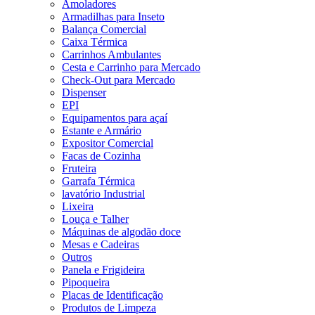
Amoladores
Armadilhas para Inseto
Balança Comercial
Caixa Térmica
Carrinhos Ambulantes
Cesta e Carrinho para Mercado
Check-Out para Mercado
Dispenser
EPI
Equipamentos para açaí
Estante e Armário
Expositor Comercial
Facas de Cozinha
Fruteira
Garrafa Térmica
lavatório Industrial
Lixeira
Louça e Talher
Máquinas de algodão doce
Mesas e Cadeiras
Outros
Panela e Frigideira
Pipoqueira
Placas de Identificação
Produtos de Limpeza