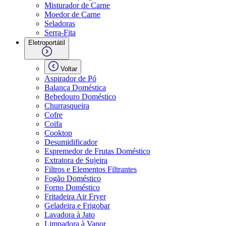
Misturador de Carne
Moedor de Carne
Seladoras
Serra-Fita
Eletroportátil
Voltar
Aspirador de Pó
Balança Doméstica
Bebedouro Doméstico
Churrasqueira
Cofre
Coifa
Cooktop
Desumidificador
Espremedor de Frutas Doméstico
Extratora de Sujeira
Filtros e Elementos Filtrantes
Fogão Doméstico
Forno Doméstico
Fritadeira Air Fryer
Geladeira e Frigobar
Lavadora à Jato
Limpadora à Vapor