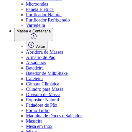
Microondas
Panela Elétrica
Purificador Natural
Purificador Refrigerado
Varredeira
Massa e Confeitaria
Voltar
Abridora de Massas
Armário de Pão
Assadeiras
Batedeira
Batedor de MilkShake
Cafeteira
Câmara Climática
Cilindro para Massa
Divisora de Massa
Expositor Natural
Fatiadora de Pão
Forno Turbo
Máquina de Doces e Salgados
Masseira
Mesa em Inox
Mixer