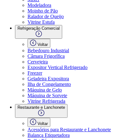
Modeladora
Moinho de Pão
Ralador de Queijo
Vitrine Estufa
Refrigeração Comercial
Voltar
Bebedouro Industrial
Câmara Frigorífica
Cervejeira
Expositor Vertical Refrigerado
Freezer
Geladeira Expositora
Ilha de Congelamento
Máquina de Gelo
Máquina de Sorvete
Vitrine Refrigerada
Restaurante e Lanchonete
Voltar
Acessórios para Restaurante e Lanchonete
Balança Etiquetadora