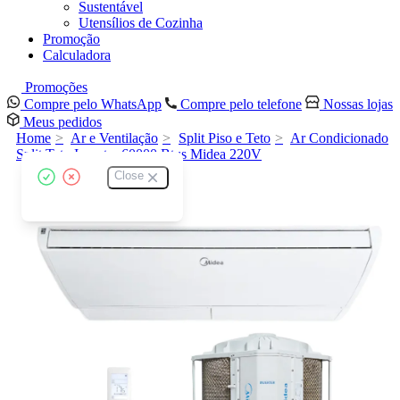
Sustentável
Utensílios de Cozinha
Promoção
Calculadora
Promoções
Compre pelo WhatsApp
Compre pelo telefone
Nossas lojas
Meus pedidos
Home
Ar e Ventilação
Split Piso e Teto
Ar Condicionado
Split Teto Inverter 60000 Btus Midea 220V
Close