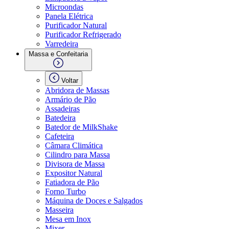
Microondas
Panela Elétrica
Purificador Natural
Purificador Refrigerado
Varredeira
Massa e Confeitaria
Voltar
Abridora de Massas
Armário de Pão
Assadeiras
Batedeira
Batedor de MilkShake
Cafeteira
Câmara Climática
Cilindro para Massa
Divisora de Massa
Expositor Natural
Fatiadora de Pão
Forno Turbo
Máquina de Doces e Salgados
Masseira
Mesa em Inox
Mixer