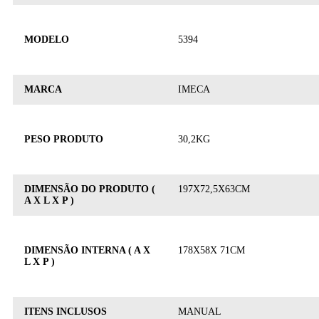
MODELO
5394
MARCA
IMECA
PESO PRODUTO
30,2KG
DIMENSÃO DO PRODUTO (
197X72,5X63CM
A X L X P )
DIMENSÃO INTERNA ( A X
178X58X 71CM
L X P )
ITENS INCLUSOS
MANUAL