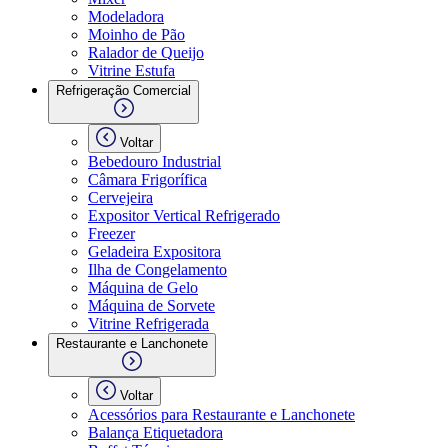
Modeladora
Moinho de Pão
Ralador de Queijo
Vitrine Estufa
Refrigeração Comercial
Voltar
Bebedouro Industrial
Câmara Frigorífica
Cervejeira
Expositor Vertical Refrigerado
Freezer
Geladeira Expositora
Ilha de Congelamento
Máquina de Gelo
Máquina de Sorvete
Vitrine Refrigerada
Restaurante e Lanchonete
Voltar
Acessórios para Restaurante e Lanchonete
Balança Etiquetadora