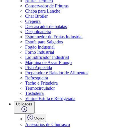
Buffet Térmico
Conservador de Frituras
Chapa para Lanche
Char Broiler
Crepeira
Descascador de batatas
Despolpadeira
Espremedor de Frutas Industrial
Estufa para Salgados
Fogão Industrial
Forno Industrial
Liquidificador Industrial
Máquina de Assar Frango
Pista Aquecida
Preparador e Ralador de Alimentos
Refresqueira
Tacho e Fritadeira
Termocirculador
Tostadeira
Vitrine Estufa e Refrigerada
Utilidades
Voltar
Acessórios de Churrasco