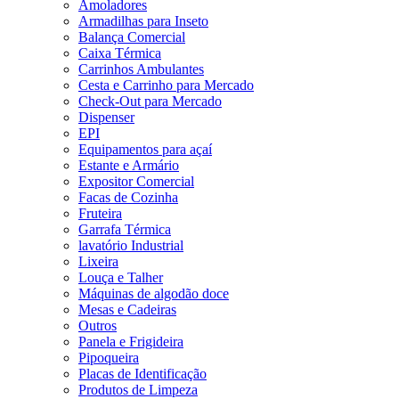
Amoladores
Armadilhas para Inseto
Balança Comercial
Caixa Térmica
Carrinhos Ambulantes
Cesta e Carrinho para Mercado
Check-Out para Mercado
Dispenser
EPI
Equipamentos para açaí
Estante e Armário
Expositor Comercial
Facas de Cozinha
Fruteira
Garrafa Térmica
lavatório Industrial
Lixeira
Louça e Talher
Máquinas de algodão doce
Mesas e Cadeiras
Outros
Panela e Frigideira
Pipoqueira
Placas de Identificação
Produtos de Limpeza