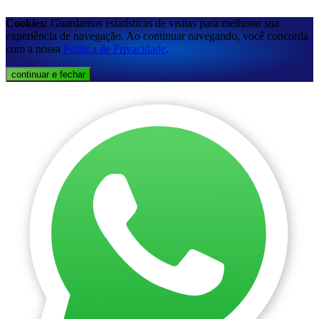
Cookies:
Guardamos estatísticas de visitas para melhorar sua
experiência de navegação. Ao continuar navegando, você concorda
com a nossa
Política de Privacidade
.
continuar e fechar