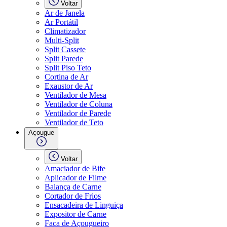
Voltar
Ar de Janela
Ar Portátil
Climatizador
Multi-Split
Split Cassete
Split Parede
Split Piso Teto
Cortina de Ar
Exaustor de Ar
Ventilador de Mesa
Ventilador de Coluna
Ventilador de Parede
Ventilador de Teto
Açougue
Voltar
Amaciador de Bife
Aplicador de Filme
Balança de Carne
Cortador de Frios
Ensacadeira de Linguiça
Expositor de Carne
Faca de Açougueiro