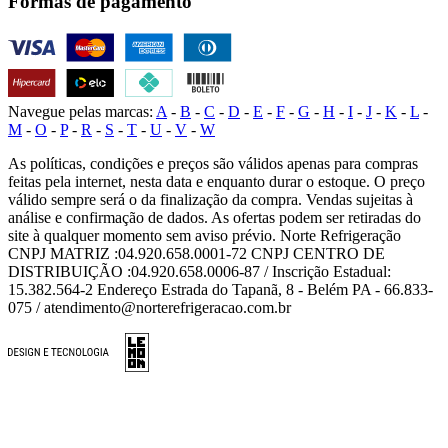
Formas de pagamento
Navegue pelas marcas:
A
-
B
-
C
-
D
-
E
-
F
-
G
-
H
-
I
-
J
-
K
-
L
-
M
-
O
-
P
-
R
-
S
-
T
-
U
-
V
-
W
As políticas, condições e preços são válidos apenas para compras
feitas pela internet, nesta data e enquanto durar o estoque. O preço
válido sempre será o da finalização da compra. Vendas sujeitas à
análise e confirmação de dados. As ofertas podem ser retiradas do
site à qualquer momento sem aviso prévio. Norte Refrigeração
CNPJ MATRIZ :04.920.658.0001-72 CNPJ CENTRO DE
DISTRIBUIÇÃO :04.920.658.0006-87 / Inscrição Estadual:
15.382.564-2 Endereço Estrada do Tapanã, 8 - Belém PA - 66.833-
075 / atendimento@norterefrigeracao.com.br