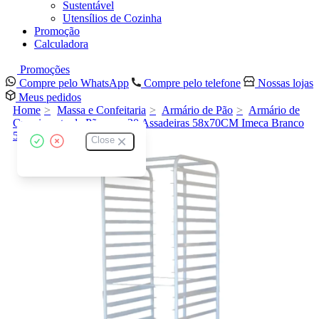
Sustentável
Utensílios de Cozinha
Promoção
Calculadora
Promoções
Compre pelo WhatsApp
Compre pelo telefone
Nossas lojas
Meus pedidos
Home
Massa e Confeitaria
Armário de Pão
Armário de
Crescimento de Pão para 20 Assadeiras 58x70CM Imeca Branco
5394
Close