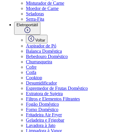
Misturador de Carne
Moedor de Carne
Seladoras
Serra-Fita
Eletroportátil
Voltar
Aspirador de Pó
Balança Doméstica
Bebedouro Doméstico
Churrasqueira
Cofre
Coifa
Cooktop
Desumidificador
Espremedor de Frutas Doméstico
Extratora de Sujeira
Filtros e Elementos Filtrantes
Fogão Doméstico
Forno Doméstico
Fritadeira Air Fryer
Geladeira e Frigobar
Lavadora à Jato
Limpadora à Vapor