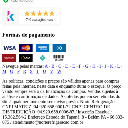
740 avaliações reais
Formas de pagamento
Navegue pelas marcas:
A
-
B
-
C
-
D
-
E
-
F
-
G
-
H
-
I
-
J
-
K
-
L
-
M
-
O
-
P
-
R
-
S
-
T
-
U
-
V
-
W
As políticas, condições e preços são válidos apenas para compras
feitas pela internet, nesta data e enquanto durar o estoque. O preço
válido sempre será o da finalização da compra. Vendas sujeitas à
análise e confirmação de dados. As ofertas podem ser retiradas do
site à qualquer momento sem aviso prévio. Norte Refrigeração
CNPJ MATRIZ :04.920.658.0001-72 CNPJ CENTRO DE
DISTRIBUIÇÃO :04.920.658.0006-87 / Inscrição Estadual:
15.382.564-2 Endereço Estrada do Tapanã, 8 - Belém PA - 66.833-
075 / atendimento@norterefrigeracao.com.br