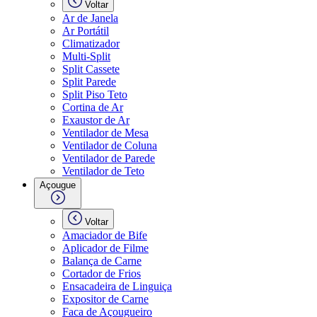
Voltar
Ar de Janela
Ar Portátil
Climatizador
Multi-Split
Split Cassete
Split Parede
Split Piso Teto
Cortina de Ar
Exaustor de Ar
Ventilador de Mesa
Ventilador de Coluna
Ventilador de Parede
Ventilador de Teto
Açougue
Voltar
Amaciador de Bife
Aplicador de Filme
Balança de Carne
Cortador de Frios
Ensacadeira de Linguiça
Expositor de Carne
Faca de Açougueiro