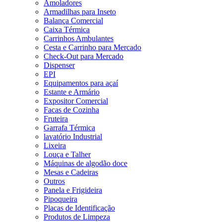
Amoladores
Armadilhas para Inseto
Balança Comercial
Caixa Térmica
Carrinhos Ambulantes
Cesta e Carrinho para Mercado
Check-Out para Mercado
Dispenser
EPI
Equipamentos para açaí
Estante e Armário
Expositor Comercial
Facas de Cozinha
Fruteira
Garrafa Térmica
lavatório Industrial
Lixeira
Louça e Talher
Máquinas de algodão doce
Mesas e Cadeiras
Outros
Panela e Frigideira
Pipoqueira
Placas de Identificação
Produtos de Limpeza