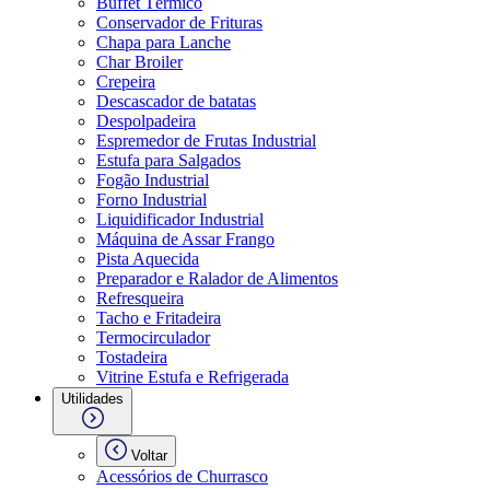
Buffet Térmico
Conservador de Frituras
Chapa para Lanche
Char Broiler
Crepeira
Descascador de batatas
Despolpadeira
Espremedor de Frutas Industrial
Estufa para Salgados
Fogão Industrial
Forno Industrial
Liquidificador Industrial
Máquina de Assar Frango
Pista Aquecida
Preparador e Ralador de Alimentos
Refresqueira
Tacho e Fritadeira
Termocirculador
Tostadeira
Vitrine Estufa e Refrigerada
Utilidades
Voltar
Acessórios de Churrasco