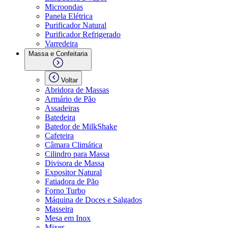
Microondas
Panela Elétrica
Purificador Natural
Purificador Refrigerado
Varredeira
Massa e Confeitaria
Voltar
Abridora de Massas
Armário de Pão
Assadeiras
Batedeira
Batedor de MilkShake
Cafeteira
Câmara Climática
Cilindro para Massa
Divisora de Massa
Expositor Natural
Fatiadora de Pão
Forno Turbo
Máquina de Doces e Salgados
Masseira
Mesa em Inox
Mixer