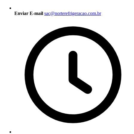
Enviar E-mail
sac@norterefrigeracao.com.br