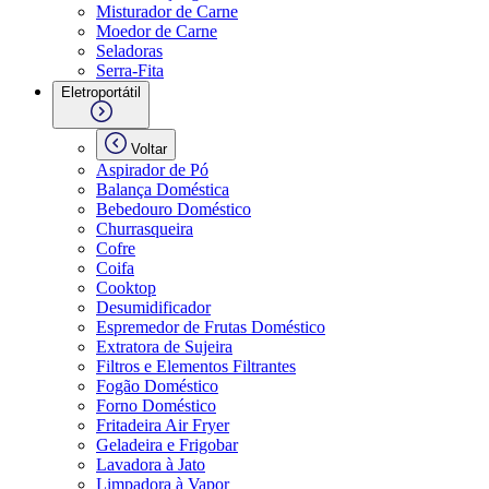
Misturador de Carne
Moedor de Carne
Seladoras
Serra-Fita
Eletroportátil
Voltar
Aspirador de Pó
Balança Doméstica
Bebedouro Doméstico
Churrasqueira
Cofre
Coifa
Cooktop
Desumidificador
Espremedor de Frutas Doméstico
Extratora de Sujeira
Filtros e Elementos Filtrantes
Fogão Doméstico
Forno Doméstico
Fritadeira Air Fryer
Geladeira e Frigobar
Lavadora à Jato
Limpadora à Vapor