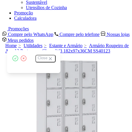
Sustentável
Utensílios de Cozinha
Promoção
Calculadora
Promoções
Compre pelo WhatsApp
Compre pelo telefone
Nossas lojas
Meus pedidos
Home
Utilidades
Estante e Armário
Armário Roupeiro de
Aço 12 Portas para Chave W3 182x97x36CM SS40123
Close