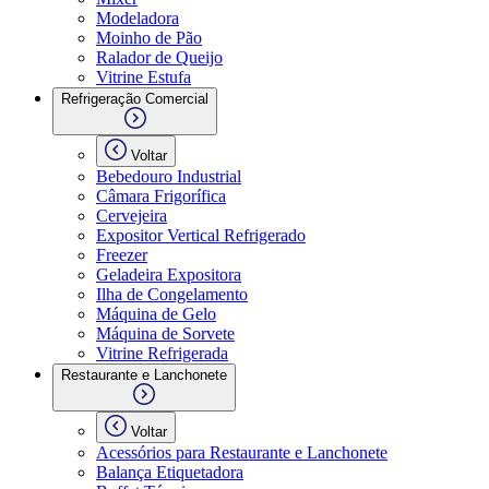
Modeladora
Moinho de Pão
Ralador de Queijo
Vitrine Estufa
Refrigeração Comercial
Voltar
Bebedouro Industrial
Câmara Frigorífica
Cervejeira
Expositor Vertical Refrigerado
Freezer
Geladeira Expositora
Ilha de Congelamento
Máquina de Gelo
Máquina de Sorvete
Vitrine Refrigerada
Restaurante e Lanchonete
Voltar
Acessórios para Restaurante e Lanchonete
Balança Etiquetadora