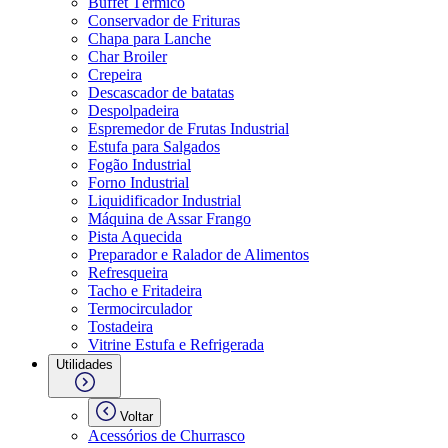
Buffet Térmico
Conservador de Frituras
Chapa para Lanche
Char Broiler
Crepeira
Descascador de batatas
Despolpadeira
Espremedor de Frutas Industrial
Estufa para Salgados
Fogão Industrial
Forno Industrial
Liquidificador Industrial
Máquina de Assar Frango
Pista Aquecida
Preparador e Ralador de Alimentos
Refresqueira
Tacho e Fritadeira
Termocirculador
Tostadeira
Vitrine Estufa e Refrigerada
Utilidades
Voltar
Acessórios de Churrasco