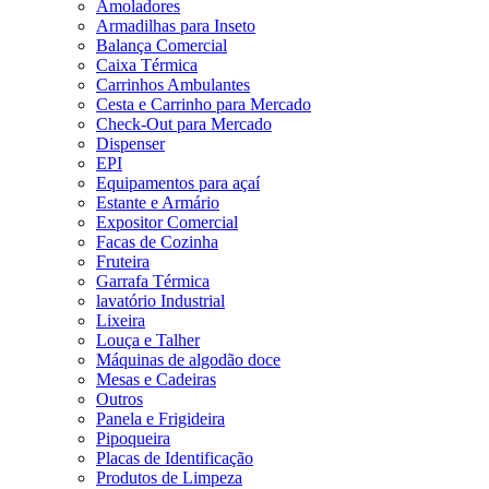
Amoladores
Armadilhas para Inseto
Balança Comercial
Caixa Térmica
Carrinhos Ambulantes
Cesta e Carrinho para Mercado
Check-Out para Mercado
Dispenser
EPI
Equipamentos para açaí
Estante e Armário
Expositor Comercial
Facas de Cozinha
Fruteira
Garrafa Térmica
lavatório Industrial
Lixeira
Louça e Talher
Máquinas de algodão doce
Mesas e Cadeiras
Outros
Panela e Frigideira
Pipoqueira
Placas de Identificação
Produtos de Limpeza