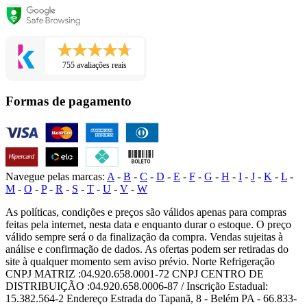
755 avaliações reais
Formas de pagamento
Navegue pelas marcas:
A
-
B
-
C
-
D
-
E
-
F
-
G
-
H
-
I
-
J
-
K
-
L
-
M
-
O
-
P
-
R
-
S
-
T
-
U
-
V
-
W
As políticas, condições e preços são válidos apenas para compras
feitas pela internet, nesta data e enquanto durar o estoque. O preço
válido sempre será o da finalização da compra. Vendas sujeitas à
análise e confirmação de dados. As ofertas podem ser retiradas do
site à qualquer momento sem aviso prévio. Norte Refrigeração
CNPJ MATRIZ :04.920.658.0001-72 CNPJ CENTRO DE
DISTRIBUIÇÃO :04.920.658.0006-87 / Inscrição Estadual:
15.382.564-2 Endereço Estrada do Tapanã, 8 - Belém PA - 66.833-