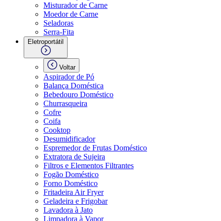
Misturador de Carne
Moedor de Carne
Seladoras
Serra-Fita
Eletroportátil
Voltar
Aspirador de Pó
Balança Doméstica
Bebedouro Doméstico
Churrasqueira
Cofre
Coifa
Cooktop
Desumidificador
Espremedor de Frutas Doméstico
Extratora de Sujeira
Filtros e Elementos Filtrantes
Fogão Doméstico
Forno Doméstico
Fritadeira Air Fryer
Geladeira e Frigobar
Lavadora à Jato
Limpadora à Vapor