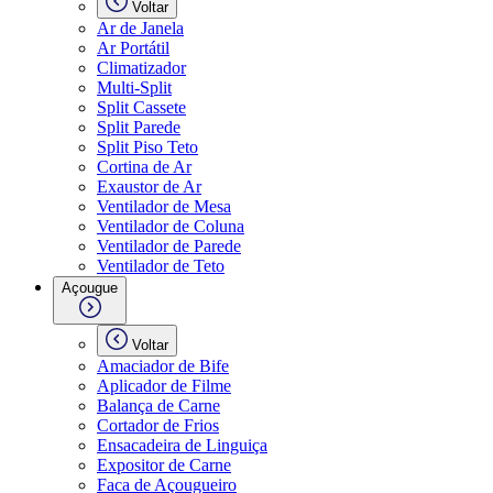
Voltar
Ar de Janela
Ar Portátil
Climatizador
Multi-Split
Split Cassete
Split Parede
Split Piso Teto
Cortina de Ar
Exaustor de Ar
Ventilador de Mesa
Ventilador de Coluna
Ventilador de Parede
Ventilador de Teto
Açougue
Voltar
Amaciador de Bife
Aplicador de Filme
Balança de Carne
Cortador de Frios
Ensacadeira de Linguiça
Expositor de Carne
Faca de Açougueiro