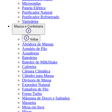
Microondas
Panela Elétrica
Purificador Natural
Purificador Refrigerado
Varredeira
Massa e Confeitaria
Voltar
Abridora de Massas
Armário de Pão
Assadeiras
Batedeira
Batedor de MilkShake
Cafeteira
Câmara Climática
Cilindro para Massa
Divisora de Massa
Expositor Natural
Fatiadora de Pão
Forno Turbo
Máquina de Doces e Salgados
Masseira
Mesa em Inox
Mixer