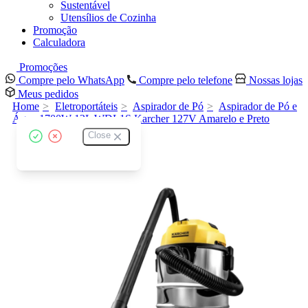
Sustentável
Utensílios de Cozinha
Promoção
Calculadora
Promoções
Compre pelo WhatsApp
Compre pelo telefone
Nossas lojas
Meus pedidos
Home
Eletroportáteis
Aspirador de Pó
Aspirador de Pó e
Água 1700W 12L WDL1S Karcher 127V Amarelo e Preto
Close