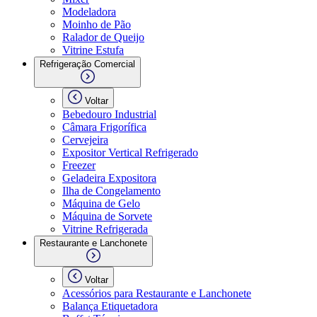
Modeladora
Moinho de Pão
Ralador de Queijo
Vitrine Estufa
Refrigeração Comercial
Voltar
Bebedouro Industrial
Câmara Frigorífica
Cervejeira
Expositor Vertical Refrigerado
Freezer
Geladeira Expositora
Ilha de Congelamento
Máquina de Gelo
Máquina de Sorvete
Vitrine Refrigerada
Restaurante e Lanchonete
Voltar
Acessórios para Restaurante e Lanchonete
Balança Etiquetadora