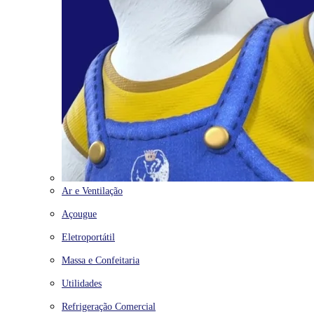
Ar e Ventilação
Açougue
Eletroportátil
Massa e Confeitaria
Utilidades
Refrigeração Comercial