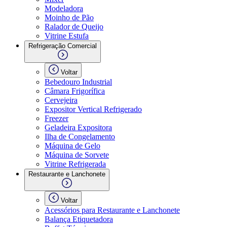
Modeladora
Moinho de Pão
Ralador de Queijo
Vitrine Estufa
Refrigeração Comercial
Voltar
Bebedouro Industrial
Câmara Frigorífica
Cervejeira
Expositor Vertical Refrigerado
Freezer
Geladeira Expositora
Ilha de Congelamento
Máquina de Gelo
Máquina de Sorvete
Vitrine Refrigerada
Restaurante e Lanchonete
Voltar
Acessórios para Restaurante e Lanchonete
Balança Etiquetadora