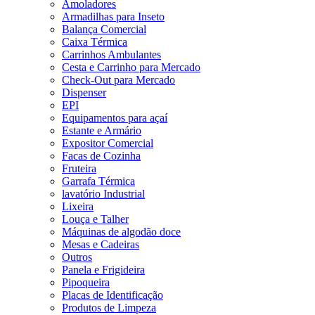
Amoladores
Armadilhas para Inseto
Balança Comercial
Caixa Térmica
Carrinhos Ambulantes
Cesta e Carrinho para Mercado
Check-Out para Mercado
Dispenser
EPI
Equipamentos para açaí
Estante e Armário
Expositor Comercial
Facas de Cozinha
Fruteira
Garrafa Térmica
lavatório Industrial
Lixeira
Louça e Talher
Máquinas de algodão doce
Mesas e Cadeiras
Outros
Panela e Frigideira
Pipoqueira
Placas de Identificação
Produtos de Limpeza