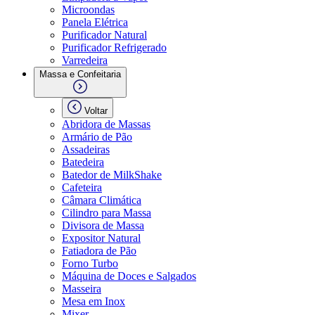
Microondas
Panela Elétrica
Purificador Natural
Purificador Refrigerado
Varredeira
Massa e Confeitaria
Voltar
Abridora de Massas
Armário de Pão
Assadeiras
Batedeira
Batedor de MilkShake
Cafeteira
Câmara Climática
Cilindro para Massa
Divisora de Massa
Expositor Natural
Fatiadora de Pão
Forno Turbo
Máquina de Doces e Salgados
Masseira
Mesa em Inox
Mixer