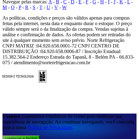
Navegue pelas marcas:
A
-
B
-
C
-
D
-
E
-
F
-
G
-
H
-
I
-
J
-
K
-
L
-
M
-
O
-
P
-
R
-
S
-
T
-
U
-
V
-
W
As políticas, condições e preços são válidos apenas para compras
feitas pela internet, nesta data e enquanto durar o estoque. O preço
válido sempre será o da finalização da compra. Vendas sujeitas à
análise e confirmação de dados. As ofertas podem ser retiradas do
site à qualquer momento sem aviso prévio. Norte Refrigeração
CNPJ MATRIZ :04.920.658.0001-72 CNPJ CENTRO DE
DISTRIBUIÇÃO :04.920.658.0006-87 / Inscrição Estadual:
15.382.564-2 Endereço Estrada do Tapanã, 8 - Belém PA - 66.833-
075 / atendimento@norterefrigeracao.com.br
Cookies:
Guardamos estatísticas de visitas para melhorar sua
experiência de navegação. Ao continuar navegando, você concorda
com a nossa
Política de Privacidade
.
continuar e fechar