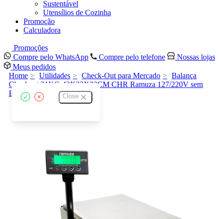
Sustentável
Utensílios de Cozinha
Promoção
Calculadora
Promoções
Compre pelo WhatsApp
Compre pelo telefone
Nossas lojas
Meus pedidos
Home
Utilidades
Check-Out para Mercado
Balança
Checkout 31KG 43X32X33CM CHR Ramuza 127/220V sem
Bateria 1294
Close