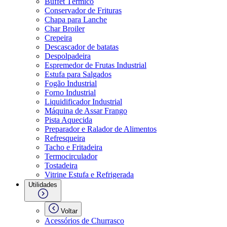
Buffet Térmico
Conservador de Frituras
Chapa para Lanche
Char Broiler
Crepeira
Descascador de batatas
Despolpadeira
Espremedor de Frutas Industrial
Estufa para Salgados
Fogão Industrial
Forno Industrial
Liquidificador Industrial
Máquina de Assar Frango
Pista Aquecida
Preparador e Ralador de Alimentos
Refresqueira
Tacho e Fritadeira
Termocirculador
Tostadeira
Vitrine Estufa e Refrigerada
Utilidades
Voltar
Acessórios de Churrasco