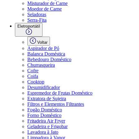
Misturador de Carne
Moedor de Carne
Seladoras
Serra-Fita
Eletroportátil
Voltar
Aspirador de Pó
Balança Doméstica
Bebedouro Doméstico
Churrasqueira
Cofre
Coifa
Cooktop
Desumidificador
Espremedor de Frutas Doméstico
Extratora de Sujeira
Filtros e Elementos Filtrantes
Fogão Doméstico
Forno Doméstico
Fritadeira Air Fryer
Geladeira e Frigobar
Lavadora à Jato
Limpadora à Vapor