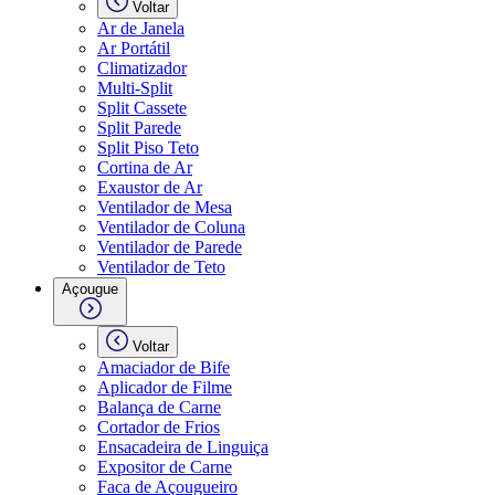
Voltar
Ar de Janela
Ar Portátil
Climatizador
Multi-Split
Split Cassete
Split Parede
Split Piso Teto
Cortina de Ar
Exaustor de Ar
Ventilador de Mesa
Ventilador de Coluna
Ventilador de Parede
Ventilador de Teto
Açougue
Voltar
Amaciador de Bife
Aplicador de Filme
Balança de Carne
Cortador de Frios
Ensacadeira de Linguiça
Expositor de Carne
Faca de Açougueiro