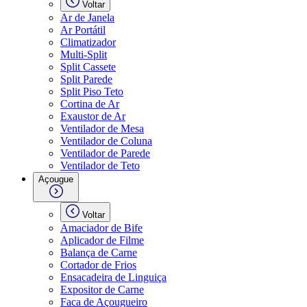
Voltar
Ar de Janela
Ar Portátil
Climatizador
Multi-Split
Split Cassete
Split Parede
Split Piso Teto
Cortina de Ar
Exaustor de Ar
Ventilador de Mesa
Ventilador de Coluna
Ventilador de Parede
Ventilador de Teto
Açougue
Voltar
Amaciador de Bife
Aplicador de Filme
Balança de Carne
Cortador de Frios
Ensacadeira de Linguiça
Expositor de Carne
Faca de Açougueiro