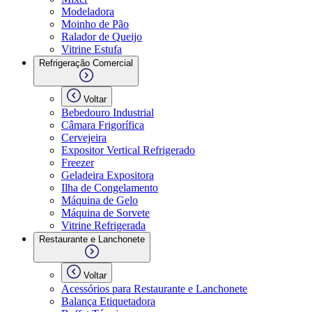
Modeladora
Moinho de Pão
Ralador de Queijo
Vitrine Estufa
Refrigeração Comercial
Voltar
Bebedouro Industrial
Câmara Frigorífica
Cervejeira
Expositor Vertical Refrigerado
Freezer
Geladeira Expositora
Ilha de Congelamento
Máquina de Gelo
Máquina de Sorvete
Vitrine Refrigerada
Restaurante e Lanchonete
Voltar
Acessórios para Restaurante e Lanchonete
Balança Etiquetadora