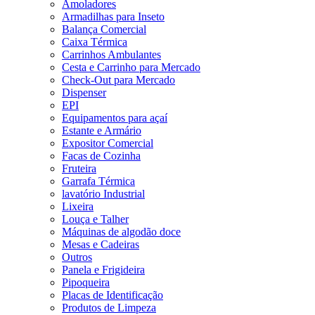
Amoladores
Armadilhas para Inseto
Balança Comercial
Caixa Térmica
Carrinhos Ambulantes
Cesta e Carrinho para Mercado
Check-Out para Mercado
Dispenser
EPI
Equipamentos para açaí
Estante e Armário
Expositor Comercial
Facas de Cozinha
Fruteira
Garrafa Térmica
lavatório Industrial
Lixeira
Louça e Talher
Máquinas de algodão doce
Mesas e Cadeiras
Outros
Panela e Frigideira
Pipoqueira
Placas de Identificação
Produtos de Limpeza