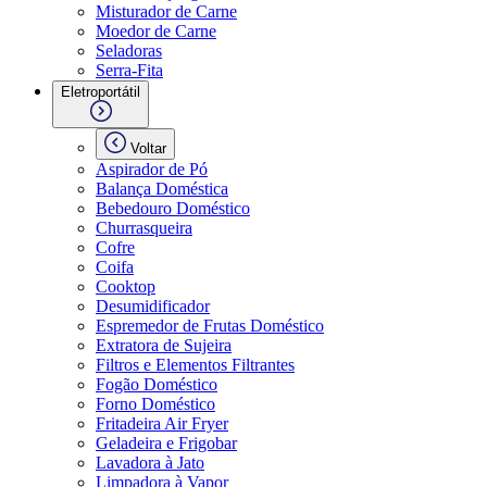
Misturador de Carne
Moedor de Carne
Seladoras
Serra-Fita
Eletroportátil
Voltar
Aspirador de Pó
Balança Doméstica
Bebedouro Doméstico
Churrasqueira
Cofre
Coifa
Cooktop
Desumidificador
Espremedor de Frutas Doméstico
Extratora de Sujeira
Filtros e Elementos Filtrantes
Fogão Doméstico
Forno Doméstico
Fritadeira Air Fryer
Geladeira e Frigobar
Lavadora à Jato
Limpadora à Vapor