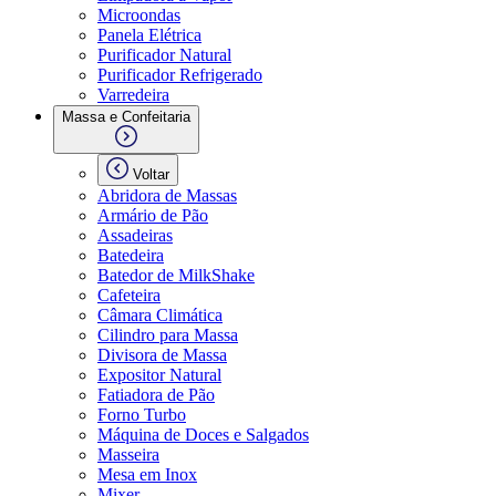
Microondas
Panela Elétrica
Purificador Natural
Purificador Refrigerado
Varredeira
Massa e Confeitaria
Voltar
Abridora de Massas
Armário de Pão
Assadeiras
Batedeira
Batedor de MilkShake
Cafeteira
Câmara Climática
Cilindro para Massa
Divisora de Massa
Expositor Natural
Fatiadora de Pão
Forno Turbo
Máquina de Doces e Salgados
Masseira
Mesa em Inox
Mixer