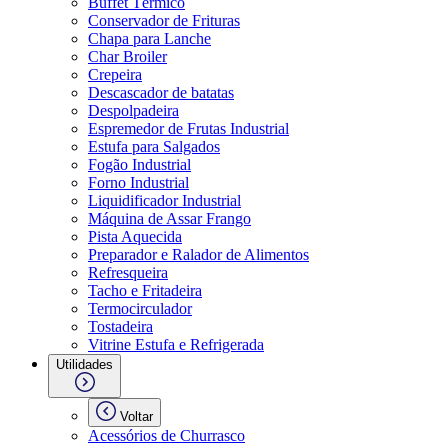
Buffet Térmico
Conservador de Frituras
Chapa para Lanche
Char Broiler
Crepeira
Descascador de batatas
Despolpadeira
Espremedor de Frutas Industrial
Estufa para Salgados
Fogão Industrial
Forno Industrial
Liquidificador Industrial
Máquina de Assar Frango
Pista Aquecida
Preparador e Ralador de Alimentos
Refresqueira
Tacho e Fritadeira
Termocirculador
Tostadeira
Vitrine Estufa e Refrigerada
Utilidades
Voltar
Acessórios de Churrasco