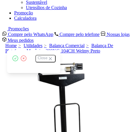
Sustentável
Utensílios de Cozinha
Promoção
Calculadora
Promoções
Compre pelo WhatsApp
Compre pelo telefone
Nossas lojas
Meus pedidos
Home
Utilidades
Balança Comercial
Balança De
Plataforma Mecânica 300KG 104CH Welmy Preto
Close