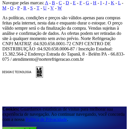
Navegue pelas marcas:
A
-
B
-
C
-
D
-
E
-
F
-
G
-
H
-
I
-
J
-
K
-
L
-
M
-
O
-
P
-
R
-
S
-
T
-
U
-
V
-
W
As políticas, condições e preços são válidos apenas para compras
feitas pela internet, nesta data e enquanto durar o estoque. O preço
válido sempre será o da finalização da compra. Vendas sujeitas à
análise e confirmação de dados. As ofertas podem ser retiradas do
site à qualquer momento sem aviso prévio. Norte Refrigeração
CNPJ MATRIZ :04.920.658.0001-72 CNPJ CENTRO DE
DISTRIBUIÇÃO :04.920.658.0006-87 / Inscrição Estadual:
15.382.564-2 Endereço Estrada do Tapanã, 8 - Belém PA - 66.833-
075 / atendimento@norterefrigeracao.com.br
Cookies:
Guardamos estatísticas de visitas para melhorar sua
experiência de navegação. Ao continuar navegando, você concorda
com a nossa
Política de Privacidade
.