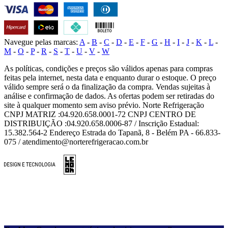
Navegue pelas marcas:
A
-
B
-
C
-
D
-
E
-
F
-
G
-
H
-
I
-
J
-
K
-
L
-
M
-
O
-
P
-
R
-
S
-
T
-
U
-
V
-
W
As políticas, condições e preços são válidos apenas para compras
feitas pela internet, nesta data e enquanto durar o estoque. O preço
válido sempre será o da finalização da compra. Vendas sujeitas à
análise e confirmação de dados. As ofertas podem ser retiradas do
site à qualquer momento sem aviso prévio. Norte Refrigeração
CNPJ MATRIZ :04.920.658.0001-72 CNPJ CENTRO DE
DISTRIBUIÇÃO :04.920.658.0006-87 / Inscrição Estadual:
15.382.564-2 Endereço Estrada do Tapanã, 8 - Belém PA - 66.833-
075 / atendimento@norterefrigeracao.com.br