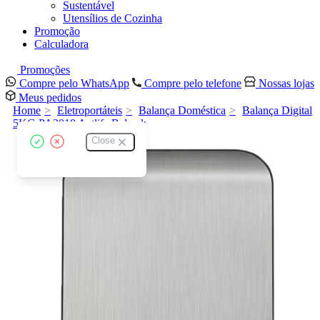
Sustentável
Utensílios de Cozinha
Promoção
Calculadora
Promoções
Compre pelo WhatsApp
Compre pelo telefone
Nossas lojas
Meus pedidos
Home
Eletroportáteis
Balança Doméstica
Balança Digital
5KG PA2018 Actlife Balmak
Close