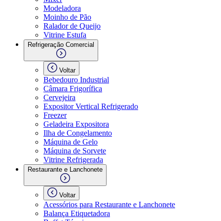
Modeladora
Moinho de Pão
Ralador de Queijo
Vitrine Estufa
Refrigeração Comercial
Voltar
Bebedouro Industrial
Câmara Frigorífica
Cervejeira
Expositor Vertical Refrigerado
Freezer
Geladeira Expositora
Ilha de Congelamento
Máquina de Gelo
Máquina de Sorvete
Vitrine Refrigerada
Restaurante e Lanchonete
Voltar
Acessórios para Restaurante e Lanchonete
Balança Etiquetadora