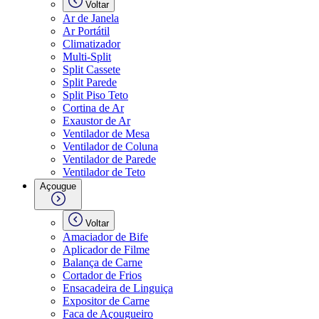
Voltar
Ar de Janela
Ar Portátil
Climatizador
Multi-Split
Split Cassete
Split Parede
Split Piso Teto
Cortina de Ar
Exaustor de Ar
Ventilador de Mesa
Ventilador de Coluna
Ventilador de Parede
Ventilador de Teto
Açougue
Voltar
Amaciador de Bife
Aplicador de Filme
Balança de Carne
Cortador de Frios
Ensacadeira de Linguiça
Expositor de Carne
Faca de Açougueiro