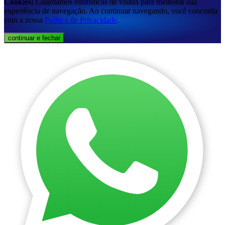
Cookies:
Guardamos estatísticas de visitas para melhorar sua
experiência de navegação. Ao continuar navegando, você concorda
com a nossa
Política de Privacidade
.
continuar e fechar