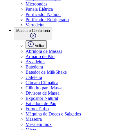
Microondas
Panela Elétrica
Purificador Natural
Purificador Refrigerado
Varredeira
Massa e Confeitaria
Voltar
Abridora de Massas
Armário de Pão
Assadeiras
Batedeira
Batedor de MilkShake
Cafeteira
Câmara Climática
Cilindro para Massa
Divisora de Massa
Expositor Natural
Fatiadora de Pão
Forno Turbo
Máquina de Doces e Salgados
Masseira
Mesa em Inox
Mixer