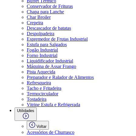
Buffet Térmico
Conservador de Frituras
Chapa para Lanche
Char Broiler
Crepeira
Descascador de batatas
Despolpadeira
Espremedor de Frutas Industrial
Estufa para Salgados
Fogão Industrial
Forno Industrial
Liquidificador Industrial
Máquina de Assar Frango
Pista Aquecida
Preparador e Ralador de Alimentos
Refresqueira
Tacho e Fritadeira
Termocirculador
Tostadeira
Vitrine Estufa e Refrigerada
Utilidades
Voltar
Acessórios de Churrasco