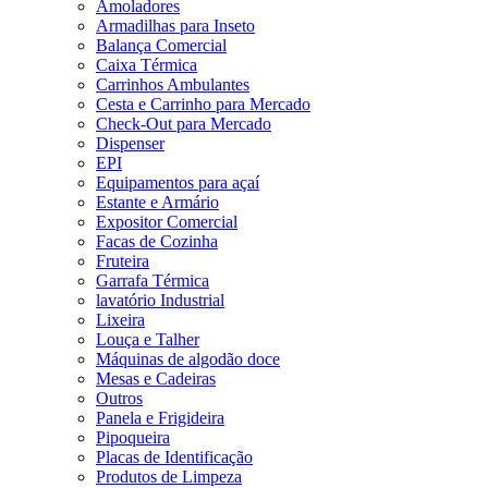
Amoladores
Armadilhas para Inseto
Balança Comercial
Caixa Térmica
Carrinhos Ambulantes
Cesta e Carrinho para Mercado
Check-Out para Mercado
Dispenser
EPI
Equipamentos para açaí
Estante e Armário
Expositor Comercial
Facas de Cozinha
Fruteira
Garrafa Térmica
lavatório Industrial
Lixeira
Louça e Talher
Máquinas de algodão doce
Mesas e Cadeiras
Outros
Panela e Frigideira
Pipoqueira
Placas de Identificação
Produtos de Limpeza