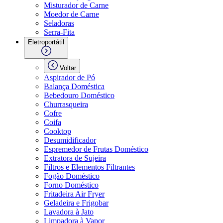
Misturador de Carne
Moedor de Carne
Seladoras
Serra-Fita
Eletroportátil
Voltar
Aspirador de Pó
Balança Doméstica
Bebedouro Doméstico
Churrasqueira
Cofre
Coifa
Cooktop
Desumidificador
Espremedor de Frutas Doméstico
Extratora de Sujeira
Filtros e Elementos Filtrantes
Fogão Doméstico
Forno Doméstico
Fritadeira Air Fryer
Geladeira e Frigobar
Lavadora à Jato
Limpadora à Vapor