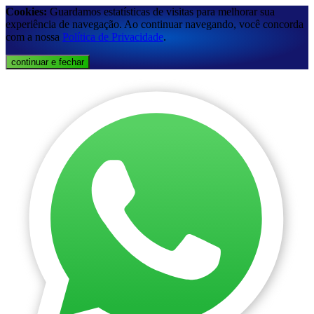
Cookies:
Guardamos estatísticas de visitas para melhorar sua
experiência de navegação. Ao continuar navegando, você concorda
com a nossa
Política de Privacidade
.
continuar e fechar