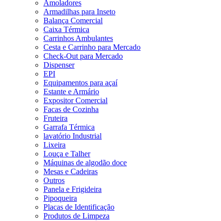
Amoladores
Armadilhas para Inseto
Balança Comercial
Caixa Térmica
Carrinhos Ambulantes
Cesta e Carrinho para Mercado
Check-Out para Mercado
Dispenser
EPI
Equipamentos para açaí
Estante e Armário
Expositor Comercial
Facas de Cozinha
Fruteira
Garrafa Térmica
lavatório Industrial
Lixeira
Louça e Talher
Máquinas de algodão doce
Mesas e Cadeiras
Outros
Panela e Frigideira
Pipoqueira
Placas de Identificação
Produtos de Limpeza