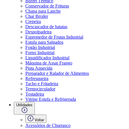
Buffet Térmico
Conservador de Frituras
Chapa para Lanche
Char Broiler
Crepeira
Descascador de batatas
Despolpadeira
Espremedor de Frutas Industrial
Estufa para Salgados
Fogão Industrial
Forno Industrial
Liquidificador Industrial
Máquina de Assar Frango
Pista Aquecida
Preparador e Ralador de Alimentos
Refresqueira
Tacho e Fritadeira
Termocirculador
Tostadeira
Vitrine Estufa e Refrigerada
Utilidades
Voltar
Acessórios de Churrasco