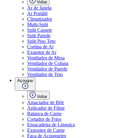
Voltar
Ar de Janela
Ar Portátil
Climatizador
Multi-Split
Split Cassete
Split Parede
Split Piso Teto
Cortina de Ar
Exaustor de Ar
Ventilador de Mesa
Ventilador de Coluna
Ventilador de Parede
Ventilador de Teto
Açougue
Voltar
Amaciador de Bife
Aplicador de Filme
Balança de Carne
Cortador de Frios
Ensacadeira de Linguiça
Expositor de Carne
Faca de Açougueiro