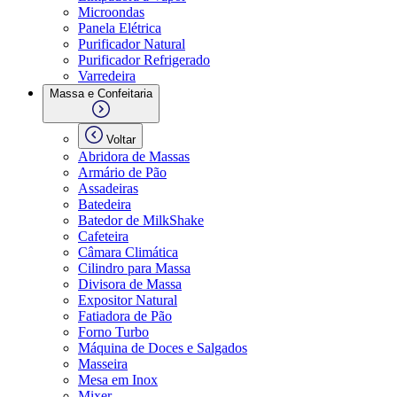
Microondas
Panela Elétrica
Purificador Natural
Purificador Refrigerado
Varredeira
Massa e Confeitaria
Voltar
Abridora de Massas
Armário de Pão
Assadeiras
Batedeira
Batedor de MilkShake
Cafeteira
Câmara Climática
Cilindro para Massa
Divisora de Massa
Expositor Natural
Fatiadora de Pão
Forno Turbo
Máquina de Doces e Salgados
Masseira
Mesa em Inox
Mixer