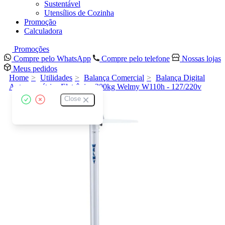
Sustentável
Utensílios de Cozinha
Promoção
Calculadora
Promoções
Compre pelo WhatsApp
Compre pelo telefone
Nossas lojas
Meus pedidos
Home
Utilidades
Balança Comercial
Balança Digital
Antropométrica Eletrônica 200kg Welmy W110h - 127/220v
Close