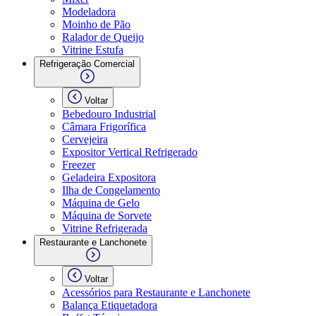
Modeladora
Moinho de Pão
Ralador de Queijo
Vitrine Estufa
Refrigeração Comercial
Voltar
Bebedouro Industrial
Câmara Frigorífica
Cervejeira
Expositor Vertical Refrigerado
Freezer
Geladeira Expositora
Ilha de Congelamento
Máquina de Gelo
Máquina de Sorvete
Vitrine Refrigerada
Restaurante e Lanchonete
Voltar
Acessórios para Restaurante e Lanchonete
Balança Etiquetadora