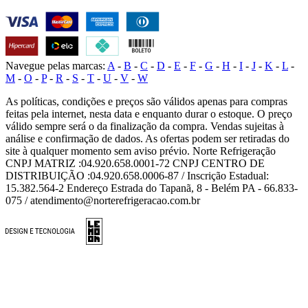
Navegue pelas marcas:
A
-
B
-
C
-
D
-
E
-
F
-
G
-
H
-
I
-
J
-
K
-
L
-
M
-
O
-
P
-
R
-
S
-
T
-
U
-
V
-
W
As políticas, condições e preços são válidos apenas para compras
feitas pela internet, nesta data e enquanto durar o estoque. O preço
válido sempre será o da finalização da compra. Vendas sujeitas à
análise e confirmação de dados. As ofertas podem ser retiradas do
site à qualquer momento sem aviso prévio. Norte Refrigeração
CNPJ MATRIZ :04.920.658.0001-72 CNPJ CENTRO DE
DISTRIBUIÇÃO :04.920.658.0006-87 / Inscrição Estadual:
15.382.564-2 Endereço Estrada do Tapanã, 8 - Belém PA - 66.833-
075 / atendimento@norterefrigeracao.com.br