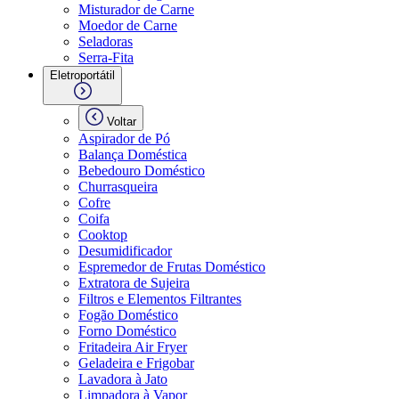
Misturador de Carne
Moedor de Carne
Seladoras
Serra-Fita
Eletroportátil
Voltar
Aspirador de Pó
Balança Doméstica
Bebedouro Doméstico
Churrasqueira
Cofre
Coifa
Cooktop
Desumidificador
Espremedor de Frutas Doméstico
Extratora de Sujeira
Filtros e Elementos Filtrantes
Fogão Doméstico
Forno Doméstico
Fritadeira Air Fryer
Geladeira e Frigobar
Lavadora à Jato
Limpadora à Vapor