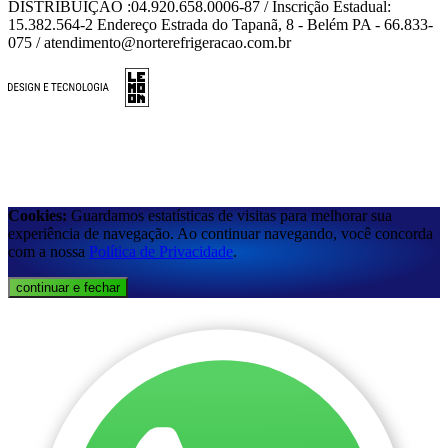
DISTRIBUIÇÃO :04.920.658.0006-87 / Inscrição Estadual:
15.382.564-2 Endereço Estrada do Tapanã, 8 - Belém PA - 66.833-
075 / atendimento@norterefrigeracao.com.br
Cookies:
Guardamos estatísticas de visitas para melhorar sua
experiência de navegação. Ao continuar navegando, você concorda
com a nossa
Política de Privacidade
.
continuar e fechar