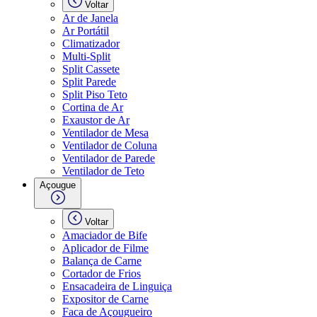
Voltar
Ar de Janela
Ar Portátil
Climatizador
Multi-Split
Split Cassete
Split Parede
Split Piso Teto
Cortina de Ar
Exaustor de Ar
Ventilador de Mesa
Ventilador de Coluna
Ventilador de Parede
Ventilador de Teto
Açougue
Voltar
Amaciador de Bife
Aplicador de Filme
Balança de Carne
Cortador de Frios
Ensacadeira de Linguiça
Expositor de Carne
Faca de Açougueiro