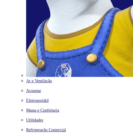
Ar e Ventilação
Açougue
Eletroportátil
Massa e Confeitaria
Utilidades
Refrigeração Comercial