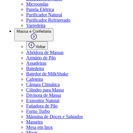
Microondas
Panela Elétrica
Purificador Natural
Purificador Refrigerado
Varredeira
Massa e Confeitaria
Voltar
Abridora de Massas
Armário de Pão
Assadeiras
Batedeira
Batedor de MilkShake
Cafeteira
Câmara Climática
Cilindro para Massa
Divisora de Massa
Expositor Natural
Fatiadora de Pão
Forno Turbo
Máquina de Doces e Salgados
Masseira
Mesa em Inox
Mixer