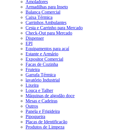
Amoladores
Armadilhas para Inseto
Balança Comercial
Caixa Térmica
Carrinhos Ambulantes
Cesta e Carrinho para Mercado
Check-Out para Mercado
Dispenser
EPI
Equipamentos para açaí
Estante e Armário
Expositor Comercial
Facas de Cozinha
Fruteira
Garrafa Térmica
lavatório Industrial
Lixeira
Louça e Talher
Máquinas de algodão doce
Mesas e Cadeiras
Outros
Panela e Frigideira
Pipoqueira
Placas de Identificação
Produtos de Limpeza