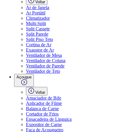
Voltar
Ar de Janela
Ar Portátil
Climatizador
Multi-Split
Split Cassete
Split Parede
Split Piso Teto
Cortina de Ar
Exaustor de Ar
Ventilador de Mesa
Ventilador de Coluna
Ventilador de Parede
Ventilador de Teto
Açougue
Voltar
Amaciador de Bife
Aplicador de Filme
Balança de Carne
Cortador de Frios
Ensacadeira de Linguiça
Expositor de Carne
Faca de Açougueiro