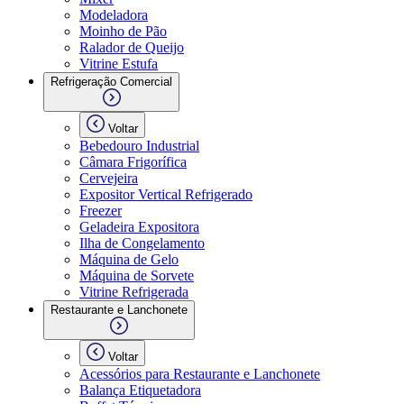
Modeladora
Moinho de Pão
Ralador de Queijo
Vitrine Estufa
Refrigeração Comercial
Voltar
Bebedouro Industrial
Câmara Frigorífica
Cervejeira
Expositor Vertical Refrigerado
Freezer
Geladeira Expositora
Ilha de Congelamento
Máquina de Gelo
Máquina de Sorvete
Vitrine Refrigerada
Restaurante e Lanchonete
Voltar
Acessórios para Restaurante e Lanchonete
Balança Etiquetadora