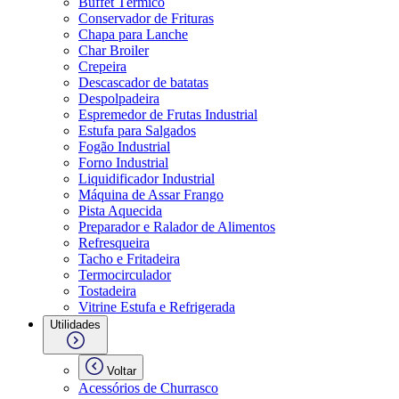
Buffet Térmico
Conservador de Frituras
Chapa para Lanche
Char Broiler
Crepeira
Descascador de batatas
Despolpadeira
Espremedor de Frutas Industrial
Estufa para Salgados
Fogão Industrial
Forno Industrial
Liquidificador Industrial
Máquina de Assar Frango
Pista Aquecida
Preparador e Ralador de Alimentos
Refresqueira
Tacho e Fritadeira
Termocirculador
Tostadeira
Vitrine Estufa e Refrigerada
Utilidades
Voltar
Acessórios de Churrasco