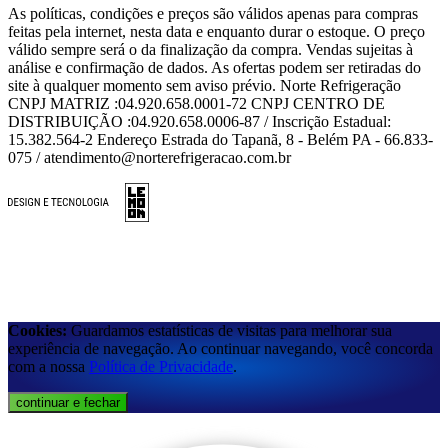
As políticas, condições e preços são válidos apenas para compras
feitas pela internet, nesta data e enquanto durar o estoque. O preço
válido sempre será o da finalização da compra. Vendas sujeitas à
análise e confirmação de dados. As ofertas podem ser retiradas do
site à qualquer momento sem aviso prévio. Norte Refrigeração
CNPJ MATRIZ :04.920.658.0001-72 CNPJ CENTRO DE
DISTRIBUIÇÃO :04.920.658.0006-87 / Inscrição Estadual:
15.382.564-2 Endereço Estrada do Tapanã, 8 - Belém PA - 66.833-
075 / atendimento@norterefrigeracao.com.br
Cookies:
Guardamos estatísticas de visitas para melhorar sua
experiência de navegação. Ao continuar navegando, você concorda
com a nossa
Política de Privacidade
.
continuar e fechar