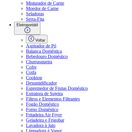
Misturador de Carne
Moedor de Carne
Seladoras
Serra-Fita
Eletroportátil
Voltar
Aspirador de Pó
Balança Doméstica
Bebedouro Doméstico
Churrasqueira
Cofre
Coifa
Cooktop
Desumidificador
Espremedor de Frutas Doméstico
Extratora de Sujeira
Filtros e Elementos Filtrantes
Fogão Doméstico
Forno Doméstico
Fritadeira Air Fryer
Geladeira e Frigobar
Lavadora à Jato
Limpadora à Vapor