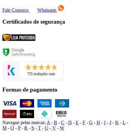
Fale Conosco
Whatsapp
Certificados de segurança
755 avaliações reais
Formas de pagamento
Navegue pelas marcas:
A
-
B
-
C
-
D
-
E
-
F
-
G
-
H
-
I
-
J
-
K
-
L
-
M
-
O
-
P
-
R
-
S
-
T
-
U
-
V
-
W