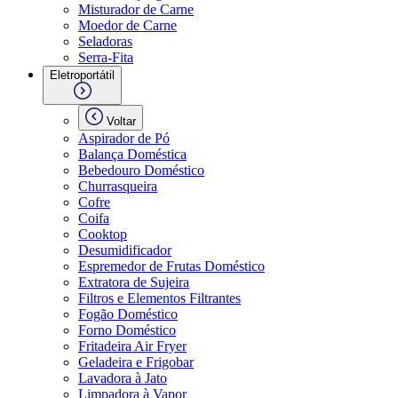
Misturador de Carne
Moedor de Carne
Seladoras
Serra-Fita
Eletroportátil
Voltar
Aspirador de Pó
Balança Doméstica
Bebedouro Doméstico
Churrasqueira
Cofre
Coifa
Cooktop
Desumidificador
Espremedor de Frutas Doméstico
Extratora de Sujeira
Filtros e Elementos Filtrantes
Fogão Doméstico
Forno Doméstico
Fritadeira Air Fryer
Geladeira e Frigobar
Lavadora à Jato
Limpadora à Vapor