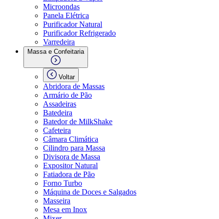
Microondas
Panela Elétrica
Purificador Natural
Purificador Refrigerado
Varredeira
Massa e Confeitaria
Voltar
Abridora de Massas
Armário de Pão
Assadeiras
Batedeira
Batedor de MilkShake
Cafeteira
Câmara Climática
Cilindro para Massa
Divisora de Massa
Expositor Natural
Fatiadora de Pão
Forno Turbo
Máquina de Doces e Salgados
Masseira
Mesa em Inox
Mixer