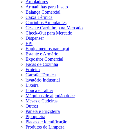
Amoladores
Armadilhas para Inseto
Balança Comercial
Caixa Térmica
Carrinhos Ambulantes
Cesta e Carrinho para Mercado
Check-Out para Mercado
Dispenser
EPI
Equipamentos para açaí
Estante e Armário
Expositor Comercial
Facas de Cozinha
Fruteira
Garrafa Térmica
lavatório Industrial
Lixeira
Louça e Talher
Máquinas de algodão doce
Mesas e Cadeiras
Outros
Panela e Frigideira
Pipoqueira
Placas de Identificação
Produtos de Limpeza