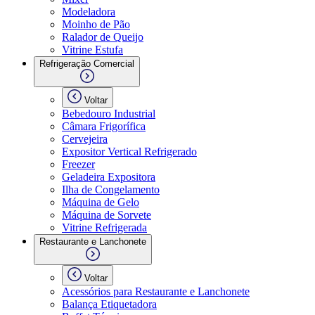
Modeladora
Moinho de Pão
Ralador de Queijo
Vitrine Estufa
Refrigeração Comercial
Voltar
Bebedouro Industrial
Câmara Frigorífica
Cervejeira
Expositor Vertical Refrigerado
Freezer
Geladeira Expositora
Ilha de Congelamento
Máquina de Gelo
Máquina de Sorvete
Vitrine Refrigerada
Restaurante e Lanchonete
Voltar
Acessórios para Restaurante e Lanchonete
Balança Etiquetadora