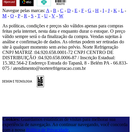
Navegue pelas marcas:
A
-
B
-
C
-
D
-
E
-
F
-
G
-
H
-
I
-
J
-
K
-
L
-
M
-
O
-
P
-
R
-
S
-
T
-
U
-
V
-
W
As políticas, condições e preços são válidos apenas para compras
feitas pela internet, nesta data e enquanto durar o estoque. O preço
válido sempre será o da finalização da compra. Vendas sujeitas à
análise e confirmação de dados. As ofertas podem ser retiradas do
site à qualquer momento sem aviso prévio. Norte Refrigeração
CNPJ MATRIZ :04.920.658.0001-72 CNPJ CENTRO DE
DISTRIBUIÇÃO :04.920.658.0006-87 / Inscrição Estadual:
15.382.564-2 Endereço Estrada do Tapanã, 8 - Belém PA - 66.833-
075 / atendimento@norterefrigeracao.com.br
Cookies:
Guardamos estatísticas de visitas para melhorar sua
experiência de navegação. Ao continuar navegando, você concorda
com a nossa
Política de Privacidade
.