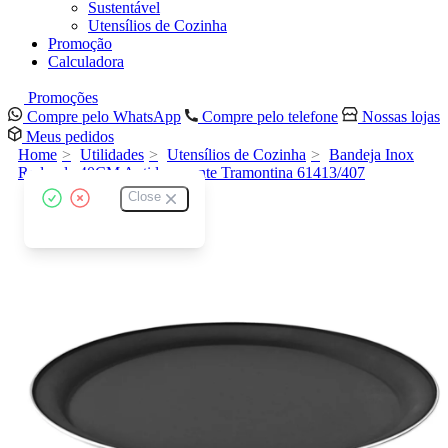
Sustentável
Utensílios de Cozinha
Promoção
Calculadora
Promoções
Compre pelo WhatsApp
Compre pelo telefone
Nossas lojas
Meus pedidos
Home
Utilidades
Utensílios de Cozinha
Bandeja Inox
Redonda 40CM Antiderrapante Tramontina 61413/407
Close