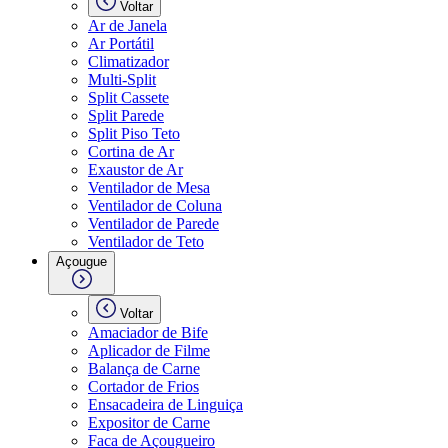
Voltar
Ar de Janela
Ar Portátil
Climatizador
Multi-Split
Split Cassete
Split Parede
Split Piso Teto
Cortina de Ar
Exaustor de Ar
Ventilador de Mesa
Ventilador de Coluna
Ventilador de Parede
Ventilador de Teto
Açougue
Voltar
Amaciador de Bife
Aplicador de Filme
Balança de Carne
Cortador de Frios
Ensacadeira de Linguiça
Expositor de Carne
Faca de Açougueiro