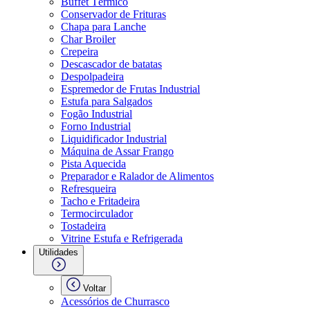
Buffet Térmico
Conservador de Frituras
Chapa para Lanche
Char Broiler
Crepeira
Descascador de batatas
Despolpadeira
Espremedor de Frutas Industrial
Estufa para Salgados
Fogão Industrial
Forno Industrial
Liquidificador Industrial
Máquina de Assar Frango
Pista Aquecida
Preparador e Ralador de Alimentos
Refresqueira
Tacho e Fritadeira
Termocirculador
Tostadeira
Vitrine Estufa e Refrigerada
Utilidades
Voltar
Acessórios de Churrasco