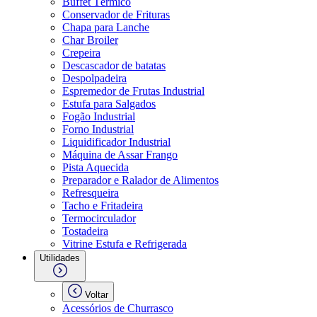
Buffet Térmico
Conservador de Frituras
Chapa para Lanche
Char Broiler
Crepeira
Descascador de batatas
Despolpadeira
Espremedor de Frutas Industrial
Estufa para Salgados
Fogão Industrial
Forno Industrial
Liquidificador Industrial
Máquina de Assar Frango
Pista Aquecida
Preparador e Ralador de Alimentos
Refresqueira
Tacho e Fritadeira
Termocirculador
Tostadeira
Vitrine Estufa e Refrigerada
Utilidades
Voltar
Acessórios de Churrasco