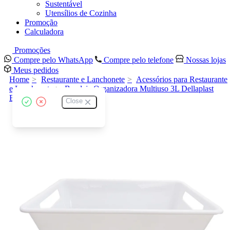
Sustentável
Utensílios de Cozinha
Promoção
Calculadora
Promoções
Compre pelo WhatsApp
Compre pelo telefone
Nossas lojas
Meus pedidos
Home
Restaurante e Lanchonete
Acessórios para Restaurante
e Lanchonete
Bandeja Organizadora Multiuso 3L Dellaplast
Branco 1000.08
Close