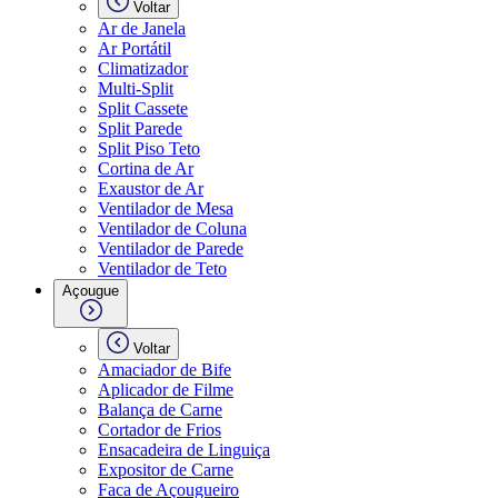
Voltar
Ar de Janela
Ar Portátil
Climatizador
Multi-Split
Split Cassete
Split Parede
Split Piso Teto
Cortina de Ar
Exaustor de Ar
Ventilador de Mesa
Ventilador de Coluna
Ventilador de Parede
Ventilador de Teto
Açougue
Voltar
Amaciador de Bife
Aplicador de Filme
Balança de Carne
Cortador de Frios
Ensacadeira de Linguiça
Expositor de Carne
Faca de Açougueiro