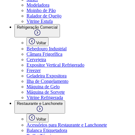
Modeladora
Moinho de Pão
Ralador de Queijo
Vitrine Estufa
Refrigeração Comercial
Voltar
Bebedouro Industrial
Câmara Frigorífica
Cervejeira
Expositor Vertical Refrigerado
Freezer
Geladeira Expositora
Ilha de Congelamento
Máquina de Gelo
Máquina de Sorvete
Vitrine Refrigerada
Restaurante e Lanchonete
Voltar
Acessórios para Restaurante e Lanchonete
Balança Etiquetadora