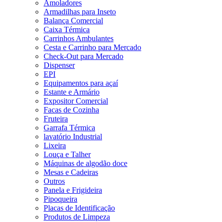
Amoladores
Armadilhas para Inseto
Balança Comercial
Caixa Térmica
Carrinhos Ambulantes
Cesta e Carrinho para Mercado
Check-Out para Mercado
Dispenser
EPI
Equipamentos para açaí
Estante e Armário
Expositor Comercial
Facas de Cozinha
Fruteira
Garrafa Térmica
lavatório Industrial
Lixeira
Louça e Talher
Máquinas de algodão doce
Mesas e Cadeiras
Outros
Panela e Frigideira
Pipoqueira
Placas de Identificação
Produtos de Limpeza