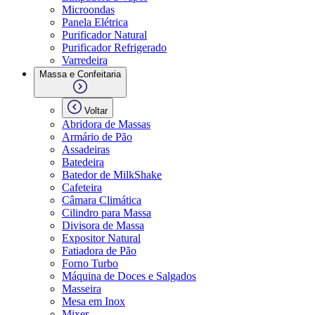
Microondas
Panela Elétrica
Purificador Natural
Purificador Refrigerado
Varredeira
Massa e Confeitaria
Voltar
Abridora de Massas
Armário de Pão
Assadeiras
Batedeira
Batedor de MilkShake
Cafeteira
Câmara Climática
Cilindro para Massa
Divisora de Massa
Expositor Natural
Fatiadora de Pão
Forno Turbo
Máquina de Doces e Salgados
Masseira
Mesa em Inox
Mixer