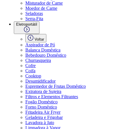
Misturador de Carne
Moedor de Carne
Seladoras
Serra-Fita
Eletroportátil
Voltar
Aspirador de Pó
Balança Doméstica
Bebedouro Doméstico
Churrasqueira
Cofre
Coifa
Cooktop
Desumidificador
Espremedor de Frutas Doméstico
Extratora de Sujeira
Filtros e Elementos Filtrantes
Fogão Doméstico
Forno Doméstico
Fritadeira Air Fryer
Geladeira e Frigobar
Lavadora à Jato
Limpadora à Vapor