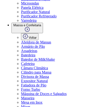
Microondas
Panela Elétrica
Purificador Natural
Purificador Refrigerado
Varredeira
Massa e Confeitaria
Voltar
Abridora de Massas
Armário de Pão
Assadeiras
Batedeira
Batedor de MilkShake
Cafeteira
Câmara Climática
Cilindro para Massa
Divisora de Massa
Expositor Natural
Fatiadora de Pão
Forno Turbo
Máquina de Doces e Salgados
Masseira
Mesa em Inox
Mixer