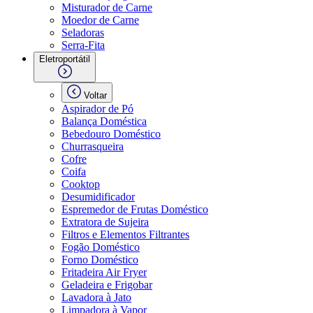
Misturador de Carne
Moedor de Carne
Seladoras
Serra-Fita
Eletroportátil
Voltar
Aspirador de Pó
Balança Doméstica
Bebedouro Doméstico
Churrasqueira
Cofre
Coifa
Cooktop
Desumidificador
Espremedor de Frutas Doméstico
Extratora de Sujeira
Filtros e Elementos Filtrantes
Fogão Doméstico
Forno Doméstico
Fritadeira Air Fryer
Geladeira e Frigobar
Lavadora à Jato
Limpadora à Vapor