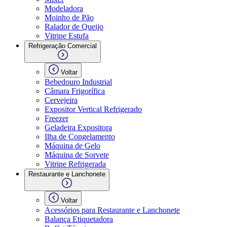
Modeladora
Moinho de Pão
Ralador de Queijo
Vitrine Estufa
Refrigeração Comercial
Voltar
Bebedouro Industrial
Câmara Frigorífica
Cervejeira
Expositor Vertical Refrigerado
Freezer
Geladeira Expositora
Ilha de Congelamento
Máquina de Gelo
Máquina de Sorvete
Vitrine Refrigerada
Restaurante e Lanchonete
Voltar
Acessórios para Restaurante e Lanchonete
Balança Etiquetadora