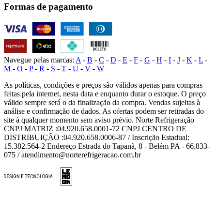
Formas de pagamento
Navegue pelas marcas:
A
-
B
-
C
-
D
-
E
-
F
-
G
-
H
-
I
-
J
-
K
-
L
-
M
-
O
-
P
-
R
-
S
-
T
-
U
-
V
-
W
As políticas, condições e preços são válidos apenas para compras
feitas pela internet, nesta data e enquanto durar o estoque. O preço
válido sempre será o da finalização da compra. Vendas sujeitas à
análise e confirmação de dados. As ofertas podem ser retiradas do
site à qualquer momento sem aviso prévio. Norte Refrigeração
CNPJ MATRIZ :04.920.658.0001-72 CNPJ CENTRO DE
DISTRIBUIÇÃO :04.920.658.0006-87 / Inscrição Estadual:
15.382.564-2 Endereço Estrada do Tapanã, 8 - Belém PA - 66.833-
075 / atendimento@norterefrigeracao.com.br