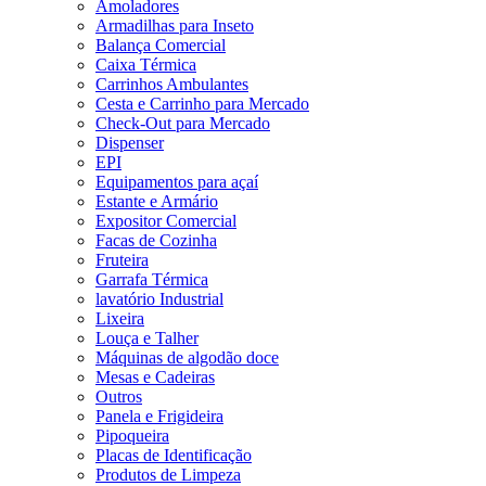
Amoladores
Armadilhas para Inseto
Balança Comercial
Caixa Térmica
Carrinhos Ambulantes
Cesta e Carrinho para Mercado
Check-Out para Mercado
Dispenser
EPI
Equipamentos para açaí
Estante e Armário
Expositor Comercial
Facas de Cozinha
Fruteira
Garrafa Térmica
lavatório Industrial
Lixeira
Louça e Talher
Máquinas de algodão doce
Mesas e Cadeiras
Outros
Panela e Frigideira
Pipoqueira
Placas de Identificação
Produtos de Limpeza