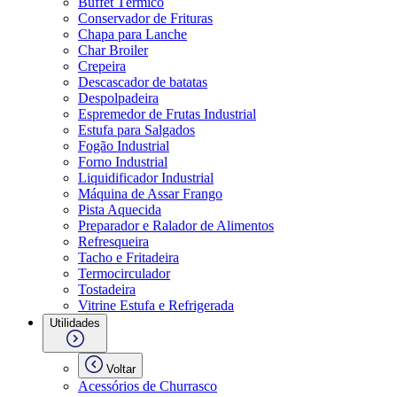
Buffet Térmico
Conservador de Frituras
Chapa para Lanche
Char Broiler
Crepeira
Descascador de batatas
Despolpadeira
Espremedor de Frutas Industrial
Estufa para Salgados
Fogão Industrial
Forno Industrial
Liquidificador Industrial
Máquina de Assar Frango
Pista Aquecida
Preparador e Ralador de Alimentos
Refresqueira
Tacho e Fritadeira
Termocirculador
Tostadeira
Vitrine Estufa e Refrigerada
Utilidades
Voltar
Acessórios de Churrasco