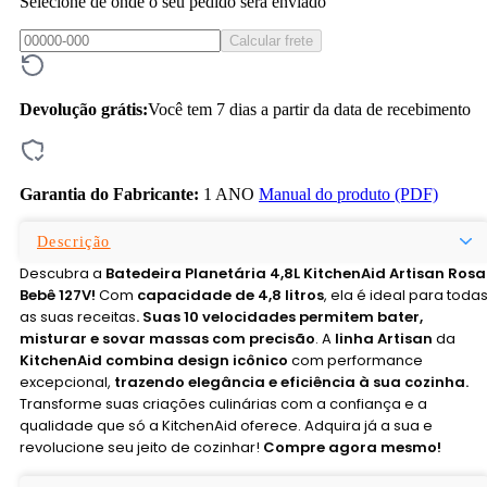
Selecione de onde o seu pedido será enviado
Calcular frete
Devolução grátis:
Você tem 7 dias a partir da data de recebimento
Garantia do Fabricante:
1 ANO
Manual do produto (PDF)
Descrição
Descubra a
Batedeira Planetária 4,8L KitchenAid Artisan Rosa
Bebê 127V!
Com
capacidade de 4,8 litros
, ela é ideal para toda
as suas receitas
. Suas 10 velocidades permitem bater,
misturar e sovar massas com precisão
. A
linha Artisan
da
KitchenAid combina design icônico
com performance
excepcional,
trazendo elegância e eficiência à sua cozinha.
Transforme suas criações culinárias com a confiança e a
qualidade que só a KitchenAid oferece. Adquira já a sua e
revolucione seu jeito de cozinhar!
Compre agora mesmo!