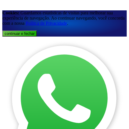
Cookies:
Guardamos estatísticas de visitas para melhorar sua
experiência de navegação. Ao continuar navegando, você concorda
com a nossa
Política de Privacidade
.
continuar e fechar