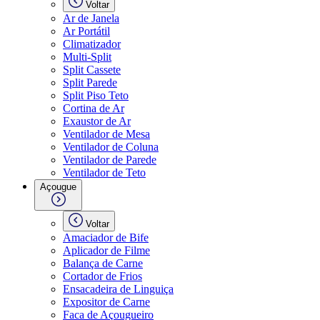
Voltar
Ar de Janela
Ar Portátil
Climatizador
Multi-Split
Split Cassete
Split Parede
Split Piso Teto
Cortina de Ar
Exaustor de Ar
Ventilador de Mesa
Ventilador de Coluna
Ventilador de Parede
Ventilador de Teto
Açougue
Voltar
Amaciador de Bife
Aplicador de Filme
Balança de Carne
Cortador de Frios
Ensacadeira de Linguiça
Expositor de Carne
Faca de Açougueiro