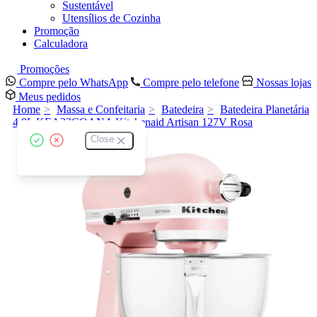
Sustentável
Utensílios de Cozinha
Promoção
Calculadora
Promoções
Compre pelo WhatsApp
Compre pelo telefone
Nossas lojas
Meus pedidos
Home
Massa e Confeitaria
Batedeira
Batedeira Planetária
4,8L KEA33COANA Kitchenaid Artisan 127V Rosa
Close