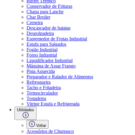
Buffet Térmico
Conservador de Frituras
Chapa para Lanche
Char Broiler
Crepeira
Descascador de batatas
Despolpadeira
Espremedor de Frutas Industrial
Estufa para Salgados
Fogão Industrial
Forno Industrial
Liquidificador Industrial
Máquina de Assar Frango
Pista Aquecida
Preparador e Ralador de Alimentos
Refresqueira
Tacho e Fritadeira
Termocirculador
Tostadeira
Vitrine Estufa e Refrigerada
Utilidades
Voltar
Acessórios de Churrasco