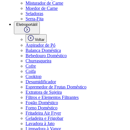
Misturador de Carne
Moedor de Carne
Seladoras
Serra-Fita
Eletroportátil
Voltar
Aspirador de Pó
Balança Doméstica
Bebedouro Doméstico
Churrasqueira
Cofre
Coifa
Cooktop
Desumidificador
Espremedor de Frutas Doméstico
Extratora de Sujeira
Filtros e Elementos Filtrantes
Fogão Doméstico
Forno Doméstico
Fritadeira Air Fryer
Geladeira e Frigobar
Lavadora à Jato
Limpadora à Vapor