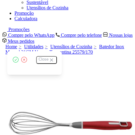
Sustentável
Utensílios de Cozinha
Promoção
Calculadora
Promoções
Compre pelo WhatsApp
Compre pelo telefone
Nossas lojas
Meus pedidos
Home
Utilidades
Utensílios de Cozinha
Batedor Inox
Manual 31CM Verano Tramontina 25579/170
Close