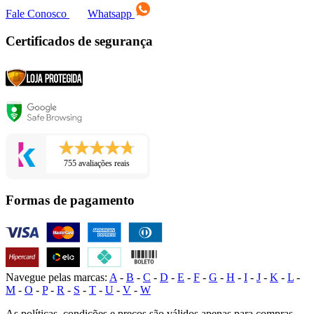
Fale Conosco
Whatsapp
Certificados de segurança
755 avaliações reais
Formas de pagamento
Navegue pelas marcas:
A
-
B
-
C
-
D
-
E
-
F
-
G
-
H
-
I
-
J
-
K
-
L
-
M
-
O
-
P
-
R
-
S
-
T
-
U
-
V
-
W
As políticas, condições e preços são válidos apenas para compras