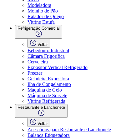
Modeladora
Moinho de Pão
Ralador de Queijo
Vitrine Estufa
Refrigeração Comercial
Voltar
Bebedouro Industrial
Câmara Frigorífica
Cervejeira
Expositor Vertical Refrigerado
Freezer
Geladeira Expositora
Ilha de Congelamento
Máquina de Gelo
Máquina de Sorvete
Vitrine Refrigerada
Restaurante e Lanchonete
Voltar
Acessórios para Restaurante e Lanchonete
Balança Etiquetadora