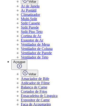
Voltar
Ar de Janela
Ar Portátil
Climatizador
Multi-Split
Split Cassete
Split Parede
Split Piso Teto
Cortina de Ar
Exaustor de Ar
Ventilador de Mesa
Ventilador de Coluna
Ventilador de Parede
Ventilador de Teto
Açougue
Voltar
Amaciador de Bife
Aplicador de Filme
Balança de Carne
Cortador de Frios
Ensacadeira de Linguiça
Expositor de Carne
Faca de Açougueiro