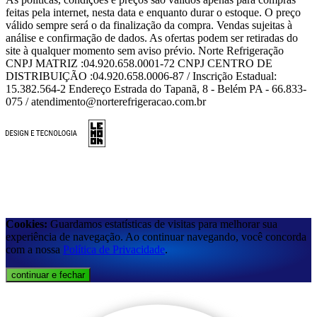
feitas pela internet, nesta data e enquanto durar o estoque. O preço
válido sempre será o da finalização da compra. Vendas sujeitas à
análise e confirmação de dados. As ofertas podem ser retiradas do
site à qualquer momento sem aviso prévio. Norte Refrigeração
CNPJ MATRIZ :04.920.658.0001-72 CNPJ CENTRO DE
DISTRIBUIÇÃO :04.920.658.0006-87 / Inscrição Estadual:
15.382.564-2 Endereço Estrada do Tapanã, 8 - Belém PA - 66.833-
075 / atendimento@norterefrigeracao.com.br
Cookies:
Guardamos estatísticas de visitas para melhorar sua
experiência de navegação. Ao continuar navegando, você concorda
com a nossa
Política de Privacidade
.
continuar e fechar