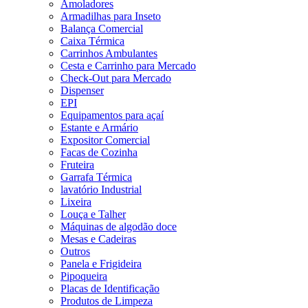
Amoladores
Armadilhas para Inseto
Balança Comercial
Caixa Térmica
Carrinhos Ambulantes
Cesta e Carrinho para Mercado
Check-Out para Mercado
Dispenser
EPI
Equipamentos para açaí
Estante e Armário
Expositor Comercial
Facas de Cozinha
Fruteira
Garrafa Térmica
lavatório Industrial
Lixeira
Louça e Talher
Máquinas de algodão doce
Mesas e Cadeiras
Outros
Panela e Frigideira
Pipoqueira
Placas de Identificação
Produtos de Limpeza