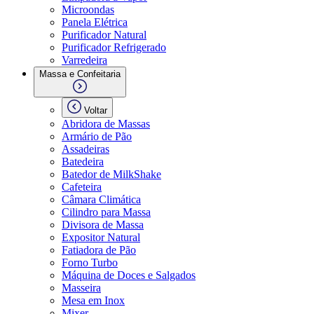
Microondas
Panela Elétrica
Purificador Natural
Purificador Refrigerado
Varredeira
Massa e Confeitaria
Voltar
Abridora de Massas
Armário de Pão
Assadeiras
Batedeira
Batedor de MilkShake
Cafeteira
Câmara Climática
Cilindro para Massa
Divisora de Massa
Expositor Natural
Fatiadora de Pão
Forno Turbo
Máquina de Doces e Salgados
Masseira
Mesa em Inox
Mixer