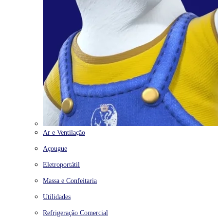
Ar e Ventilação
Açougue
Eletroportátil
Massa e Confeitaria
Utilidades
Refrigeração Comercial