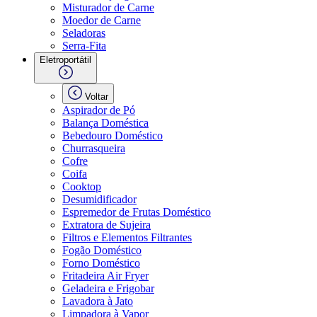
Misturador de Carne
Moedor de Carne
Seladoras
Serra-Fita
Eletroportátil
Voltar
Aspirador de Pó
Balança Doméstica
Bebedouro Doméstico
Churrasqueira
Cofre
Coifa
Cooktop
Desumidificador
Espremedor de Frutas Doméstico
Extratora de Sujeira
Filtros e Elementos Filtrantes
Fogão Doméstico
Forno Doméstico
Fritadeira Air Fryer
Geladeira e Frigobar
Lavadora à Jato
Limpadora à Vapor