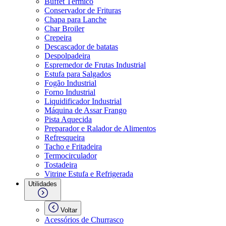
Buffet Térmico
Conservador de Frituras
Chapa para Lanche
Char Broiler
Crepeira
Descascador de batatas
Despolpadeira
Espremedor de Frutas Industrial
Estufa para Salgados
Fogão Industrial
Forno Industrial
Liquidificador Industrial
Máquina de Assar Frango
Pista Aquecida
Preparador e Ralador de Alimentos
Refresqueira
Tacho e Fritadeira
Termocirculador
Tostadeira
Vitrine Estufa e Refrigerada
Utilidades
Voltar
Acessórios de Churrasco