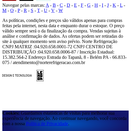
Navegue pelas marcas:
A
-
B
-
C
-
D
-
E
-
F
-
G
-
H
-
I
-
J
-
K
-
L
-
M
-
O
-
P
-
R
-
S
-
T
-
U
-
V
-
W
As políticas, condições e preços são válidos apenas para compras
feitas pela internet, nesta data e enquanto durar o estoque. O preço
válido sempre será o da finalização da compra. Vendas sujeitas à
análise e confirmação de dados. As ofertas podem ser retiradas do
site à qualquer momento sem aviso prévio. Norte Refrigeração
CNPJ MATRIZ :04.920.658.0001-72 CNPJ CENTRO DE
DISTRIBUIÇÃO :04.920.658.0006-87 / Inscrição Estadual:
15.382.564-2 Endereço Estrada do Tapanã, 8 - Belém PA - 66.833-
075 / atendimento@norterefrigeracao.com.br
Cookies:
Guardamos estatísticas de visitas para melhorar sua
experiência de navegação. Ao continuar navegando, você concorda
com a nossa
Política de Privacidade
.