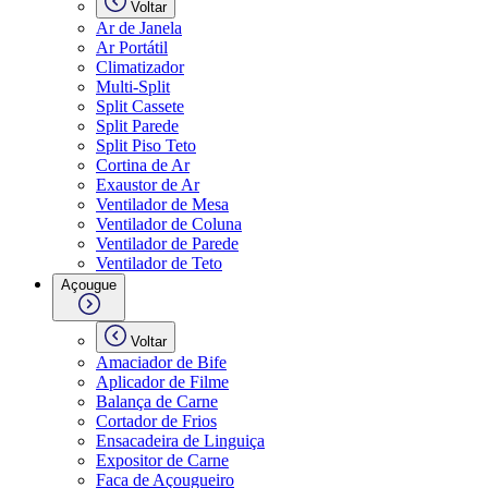
Voltar
Ar de Janela
Ar Portátil
Climatizador
Multi-Split
Split Cassete
Split Parede
Split Piso Teto
Cortina de Ar
Exaustor de Ar
Ventilador de Mesa
Ventilador de Coluna
Ventilador de Parede
Ventilador de Teto
Açougue
Voltar
Amaciador de Bife
Aplicador de Filme
Balança de Carne
Cortador de Frios
Ensacadeira de Linguiça
Expositor de Carne
Faca de Açougueiro