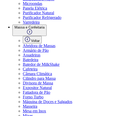
Microondas
Panela Elétrica
Purificador Natural
Purificador Refrigerado
Varredeira
Massa e Confeitaria
Voltar
Abridora de Massas
Armário de Pão
Assadeiras
Batedeira
Batedor de MilkShake
Cafeteira
Câmara Climática
Cilindro para Massa
Divisora de Massa
Expositor Natural
Fatiadora de Pão
Forno Turbo
Máquina de Doces e Salgados
Masseira
Mesa em Inox
Mixer