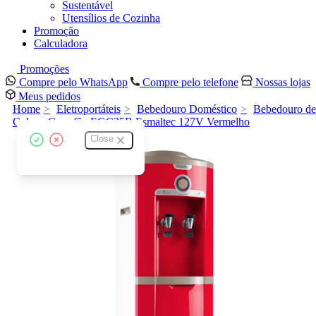
Sustentável
Utensílios de Cozinha
Promoção
Calculadora
Promoções
Compre pelo WhatsApp
Compre pelo telefone
Nossas lojas
Meus pedidos
Home
Eletroportáteis
Bebedouro Doméstico
Bebedouro de
Coluna Garrafão EGC35B Esmaltec 127V Vermelho
Close