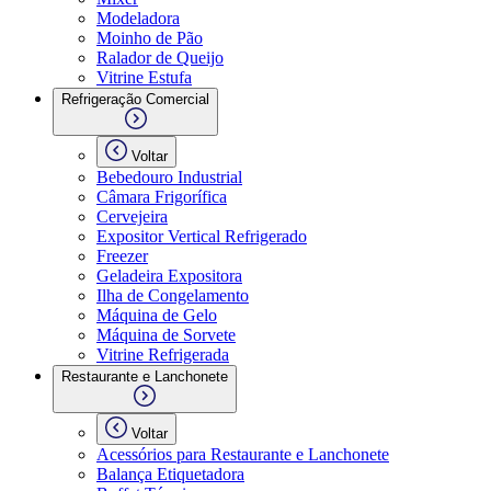
Modeladora
Moinho de Pão
Ralador de Queijo
Vitrine Estufa
Refrigeração Comercial
Voltar
Bebedouro Industrial
Câmara Frigorífica
Cervejeira
Expositor Vertical Refrigerado
Freezer
Geladeira Expositora
Ilha de Congelamento
Máquina de Gelo
Máquina de Sorvete
Vitrine Refrigerada
Restaurante e Lanchonete
Voltar
Acessórios para Restaurante e Lanchonete
Balança Etiquetadora