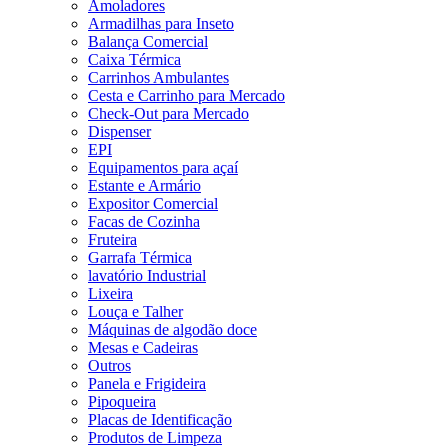
Amoladores
Armadilhas para Inseto
Balança Comercial
Caixa Térmica
Carrinhos Ambulantes
Cesta e Carrinho para Mercado
Check-Out para Mercado
Dispenser
EPI
Equipamentos para açaí
Estante e Armário
Expositor Comercial
Facas de Cozinha
Fruteira
Garrafa Térmica
lavatório Industrial
Lixeira
Louça e Talher
Máquinas de algodão doce
Mesas e Cadeiras
Outros
Panela e Frigideira
Pipoqueira
Placas de Identificação
Produtos de Limpeza