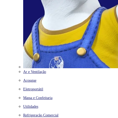
Ar e Ventilação
Açougue
Eletroportátil
Massa e Confeitaria
Utilidades
Refrigeração Comercial