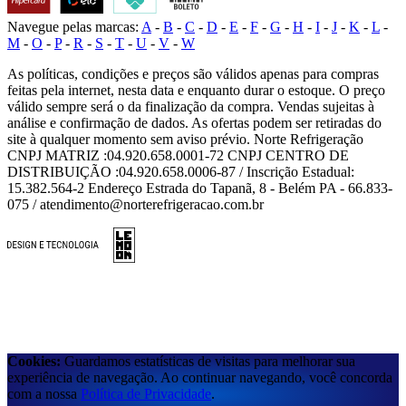
Navegue pelas marcas:
A
-
B
-
C
-
D
-
E
-
F
-
G
-
H
-
I
-
J
-
K
-
L
-
M
-
O
-
P
-
R
-
S
-
T
-
U
-
V
-
W
As políticas, condições e preços são válidos apenas para compras
feitas pela internet, nesta data e enquanto durar o estoque. O preço
válido sempre será o da finalização da compra. Vendas sujeitas à
análise e confirmação de dados. As ofertas podem ser retiradas do
site à qualquer momento sem aviso prévio. Norte Refrigeração
CNPJ MATRIZ :04.920.658.0001-72 CNPJ CENTRO DE
DISTRIBUIÇÃO :04.920.658.0006-87 / Inscrição Estadual:
15.382.564-2 Endereço Estrada do Tapanã, 8 - Belém PA - 66.833-
075 / atendimento@norterefrigeracao.com.br
Cookies:
Guardamos estatísticas de visitas para melhorar sua
experiência de navegação. Ao continuar navegando, você concorda
com a nossa
Política de Privacidade
.