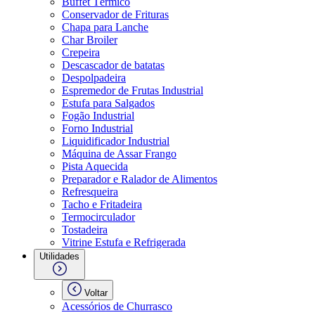
Buffet Térmico
Conservador de Frituras
Chapa para Lanche
Char Broiler
Crepeira
Descascador de batatas
Despolpadeira
Espremedor de Frutas Industrial
Estufa para Salgados
Fogão Industrial
Forno Industrial
Liquidificador Industrial
Máquina de Assar Frango
Pista Aquecida
Preparador e Ralador de Alimentos
Refresqueira
Tacho e Fritadeira
Termocirculador
Tostadeira
Vitrine Estufa e Refrigerada
Utilidades
Voltar
Acessórios de Churrasco