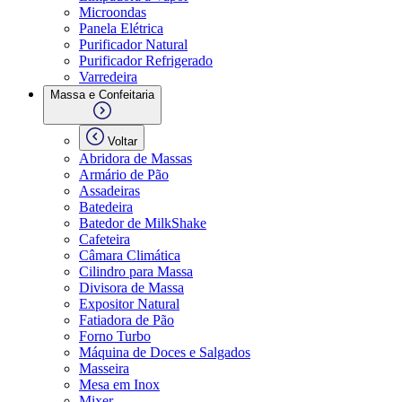
Microondas
Panela Elétrica
Purificador Natural
Purificador Refrigerado
Varredeira
Massa e Confeitaria
Voltar
Abridora de Massas
Armário de Pão
Assadeiras
Batedeira
Batedor de MilkShake
Cafeteira
Câmara Climática
Cilindro para Massa
Divisora de Massa
Expositor Natural
Fatiadora de Pão
Forno Turbo
Máquina de Doces e Salgados
Masseira
Mesa em Inox
Mixer