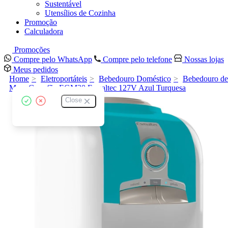
Sustentável
Utensílios de Cozinha
Promoção
Calculadora
Promoções
Compre pelo WhatsApp
Compre pelo telefone
Nossas lojas
Meus pedidos
Home
Eletroportáteis
Bebedouro Doméstico
Bebedouro de
Mesa Garrafão EGM30 Esmaltec 127V Azul Turquesa
Close