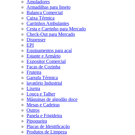
Amoladores
Armadilhas para Inseto
Balança Comercial
Caixa Térmica
Carrinhos Ambulantes
Cesta e Carrinho para Mercado
Check-Out para Mercado
Dispenser
EPI
Equipamentos para açaí
Estante e Armário
Expositor Comercial
Facas de Cozinha
Fruteira
Garrafa Térmica
lavatório Industrial
Lixeira
Louça e Talher
Máquinas de algodão doce
Mesas e Cadeiras
Outros
Panela e Frigideira
Pipoqueira
Placas de Identificação
Produtos de Limpeza