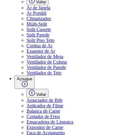
Voltar
Ar de Janela
Ar Portátil
Climatizador
Multi-Split
Split Cassete
Split Parede
Split Piso Teto
Cortina de Ar
Exaustor de Ar
Ventilador de Mesa
Ventilador de Coluna
Ventilador de Parede
Ventilador de Teto
Açougue
Voltar
Amaciador de Bife
Aplicador de Filme
Balança de Carne
Cortador de Frios
Ensacadeira de Linguiça
Expositor de Carne
Faca de Açougueiro