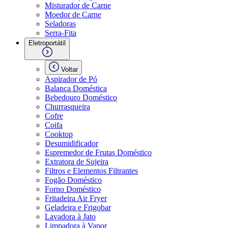
Misturador de Carne
Moedor de Carne
Seladoras
Serra-Fita
Eletroportátil
Voltar
Aspirador de Pó
Balança Doméstica
Bebedouro Doméstico
Churrasqueira
Cofre
Coifa
Cooktop
Desumidificador
Espremedor de Frutas Doméstico
Extratora de Sujeira
Filtros e Elementos Filtrantes
Fogão Doméstico
Forno Doméstico
Fritadeira Air Fryer
Geladeira e Frigobar
Lavadora à Jato
Limpadora à Vapor