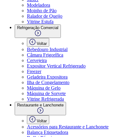
Modeladora
Moinho de Pão
Ralador de Queijo
Vitrine Estufa
Refrigeração Comercial
Voltar
Bebedouro Industrial
Câmara Frigorífica
Cervejeira
Expositor Vertical Refrigerado
Freezer
Geladeira Expositora
Ilha de Congelamento
Máquina de Gelo
Máquina de Sorvete
Vitrine Refrigerada
Restaurante e Lanchonete
Voltar
Acessórios para Restaurante e Lanchonete
Balança Etiquetadora