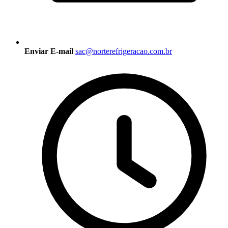
Enviar E-mail
sac@norterefrigeracao.com.br