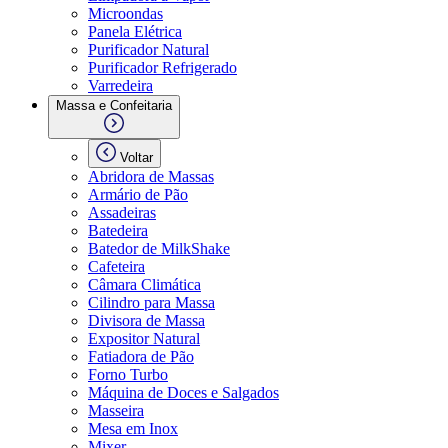
Microondas
Panela Elétrica
Purificador Natural
Purificador Refrigerado
Varredeira
Massa e Confeitaria
Voltar
Abridora de Massas
Armário de Pão
Assadeiras
Batedeira
Batedor de MilkShake
Cafeteira
Câmara Climática
Cilindro para Massa
Divisora de Massa
Expositor Natural
Fatiadora de Pão
Forno Turbo
Máquina de Doces e Salgados
Masseira
Mesa em Inox
Mixer