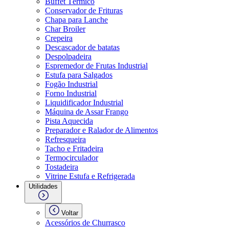
Buffet Térmico
Conservador de Frituras
Chapa para Lanche
Char Broiler
Crepeira
Descascador de batatas
Despolpadeira
Espremedor de Frutas Industrial
Estufa para Salgados
Fogão Industrial
Forno Industrial
Liquidificador Industrial
Máquina de Assar Frango
Pista Aquecida
Preparador e Ralador de Alimentos
Refresqueira
Tacho e Fritadeira
Termocirculador
Tostadeira
Vitrine Estufa e Refrigerada
Utilidades
Voltar
Acessórios de Churrasco