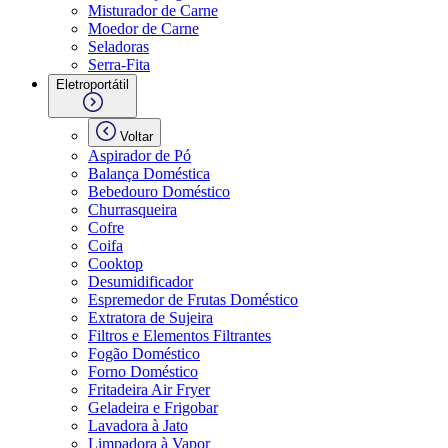
Misturador de Carne
Moedor de Carne
Seladoras
Serra-Fita
Eletroportátil
Voltar
Aspirador de Pó
Balança Doméstica
Bebedouro Doméstico
Churrasqueira
Cofre
Coifa
Cooktop
Desumidificador
Espremedor de Frutas Doméstico
Extratora de Sujeira
Filtros e Elementos Filtrantes
Fogão Doméstico
Forno Doméstico
Fritadeira Air Fryer
Geladeira e Frigobar
Lavadora à Jato
Limpadora à Vapor