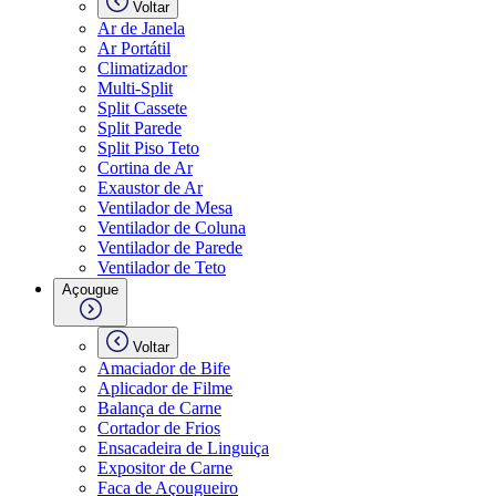
Voltar
Ar de Janela
Ar Portátil
Climatizador
Multi-Split
Split Cassete
Split Parede
Split Piso Teto
Cortina de Ar
Exaustor de Ar
Ventilador de Mesa
Ventilador de Coluna
Ventilador de Parede
Ventilador de Teto
Açougue
Voltar
Amaciador de Bife
Aplicador de Filme
Balança de Carne
Cortador de Frios
Ensacadeira de Linguiça
Expositor de Carne
Faca de Açougueiro