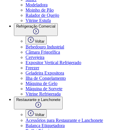
Modeladora
Moinho de Pão
Ralador de Queijo
Vitrine Estufa
Refrigeração Comercial
Voltar
Bebedouro Industrial
Câmara Frigorífica
Cervejeira
Expositor Vertical Refrigerado
Freezer
Geladeira Expositora
Ilha de Congelamento
Máquina de Gelo
Máquina de Sorvete
Vitrine Refrigerada
Restaurante e Lanchonete
Voltar
Acessórios para Restaurante e Lanchonete
Balança Etiquetadora