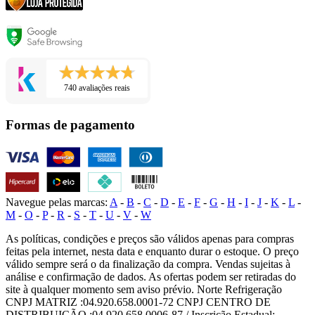
740 avaliações reais
Formas de pagamento
Navegue pelas marcas:
A
-
B
-
C
-
D
-
E
-
F
-
G
-
H
-
I
-
J
-
K
-
L
-
M
-
O
-
P
-
R
-
S
-
T
-
U
-
V
-
W
As políticas, condições e preços são válidos apenas para compras
feitas pela internet, nesta data e enquanto durar o estoque. O preço
válido sempre será o da finalização da compra. Vendas sujeitas à
análise e confirmação de dados. As ofertas podem ser retiradas do
site à qualquer momento sem aviso prévio. Norte Refrigeração
CNPJ MATRIZ :04.920.658.0001-72 CNPJ CENTRO DE
DISTRIBUIÇÃO :04.920.658.0006-87 / Inscrição Estadual: