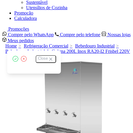
Sustentável
Utensílios de Cozinha
Promoção
Calculadora
Promoções
Compre pelo WhatsApp
Compre pelo telefone
Nossas lojas
Meus pedidos
Home
Refrigeração Comercial
Bebedouro Industrial
Bebedouro Industrial de Coluna 200L Inox RA20-I2 Frisbel 220V
Close