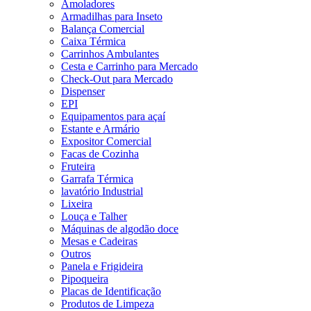
Amoladores
Armadilhas para Inseto
Balança Comercial
Caixa Térmica
Carrinhos Ambulantes
Cesta e Carrinho para Mercado
Check-Out para Mercado
Dispenser
EPI
Equipamentos para açaí
Estante e Armário
Expositor Comercial
Facas de Cozinha
Fruteira
Garrafa Térmica
lavatório Industrial
Lixeira
Louça e Talher
Máquinas de algodão doce
Mesas e Cadeiras
Outros
Panela e Frigideira
Pipoqueira
Placas de Identificação
Produtos de Limpeza