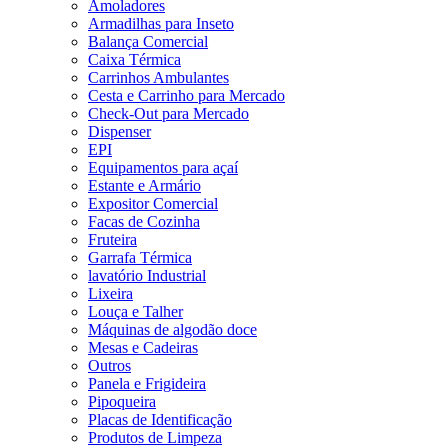
Amoladores
Armadilhas para Inseto
Balança Comercial
Caixa Térmica
Carrinhos Ambulantes
Cesta e Carrinho para Mercado
Check-Out para Mercado
Dispenser
EPI
Equipamentos para açaí
Estante e Armário
Expositor Comercial
Facas de Cozinha
Fruteira
Garrafa Térmica
lavatório Industrial
Lixeira
Louça e Talher
Máquinas de algodão doce
Mesas e Cadeiras
Outros
Panela e Frigideira
Pipoqueira
Placas de Identificação
Produtos de Limpeza