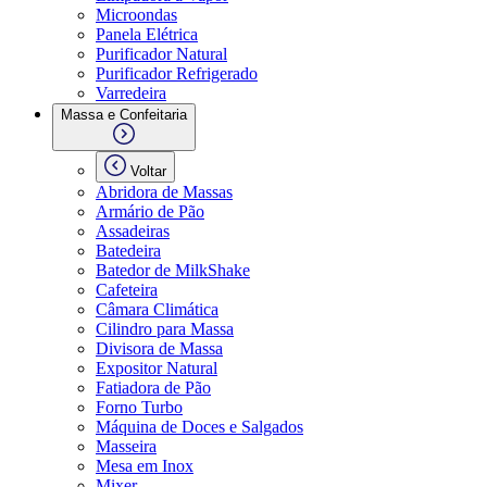
Microondas
Panela Elétrica
Purificador Natural
Purificador Refrigerado
Varredeira
Massa e Confeitaria
Voltar
Abridora de Massas
Armário de Pão
Assadeiras
Batedeira
Batedor de MilkShake
Cafeteira
Câmara Climática
Cilindro para Massa
Divisora de Massa
Expositor Natural
Fatiadora de Pão
Forno Turbo
Máquina de Doces e Salgados
Masseira
Mesa em Inox
Mixer