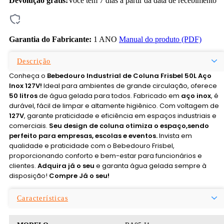
Devolução grátis:
Você tem 7 dias a partir da data de recebimento
Garantia do Fabricante:
1 ANO
Manual do produto (PDF)
Descrição
Conheça o
Bebedouro Industrial de Coluna Frisbel 50L Aço
Inox 127V!
Ideal para ambientes de grande circulação, oferece
50 litros
de água gelada para todos. Fabricado em
aço inox
, é
durável, fácil de limpar e altamente higiênico. Com voltagem de
127V
, garante praticidade e eficiência em espaços industriais e
comerciais.
Seu design de coluna otimiza o espaço,
sendo
perfeito para empresas, escolas e eventos.
Invista em
qualidade e praticidade com o Bebedouro Frisbel,
proporcionando conforto e bem-estar para funcionários e
clientes.
Adquira já o seu
e garanta água gelada sempre à
disposição!
Compre Já o seu!
Características