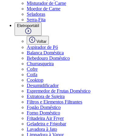
Misturador de Carne
Moedor de Carne
Seladoras
Serra-Fita
Eletroportátil
Voltar
Aspirador de Pó
Balança Doméstica
Bebedouro Doméstico
Churrasqueira
Cofre
Coifa
Cooktop
Desumidificador
Espremedor de Frutas Doméstico
Extratora de Sujeira
Filtros e Elementos Filtrantes
Fogão Doméstico
Forno Doméstico
Fritadeira Air Fryer
Geladeira e Frigobar
Lavadora à Jato
Limpadora à Vapor