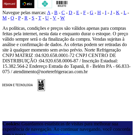
Navegue pelas marcas:
A
-
B
-
C
-
D
-
E
-
F
-
G
-
H
-
I
-
J
-
K
-
L
-
M
-
O
-
P
-
R
-
S
-
T
-
U
-
V
-
W
As políticas, condições e preços são válidos apenas para compras
feitas pela internet, nesta data e enquanto durar o estoque. O preço
válido sempre será o da finalização da compra. Vendas sujeitas à
análise e confirmação de dados. As ofertas podem ser retiradas do
site à qualquer momento sem aviso prévio. Norte Refrigeração
CNPJ MATRIZ :04.920.658.0001-72 CNPJ CENTRO DE
DISTRIBUIÇÃO :04.920.658.0006-87 / Inscrição Estadual:
15.382.564-2 Endereço Estrada do Tapanã, 8 - Belém PA - 66.833-
075 / atendimento@norterefrigeracao.com.br
Cookies:
Guardamos estatísticas de visitas para melhorar sua
experiência de navegação. Ao continuar navegando, você concorda
com a nossa
Política de Privacidade
.