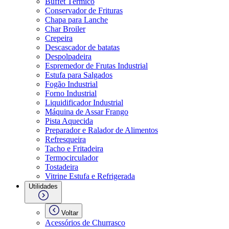
Buffet Térmico
Conservador de Frituras
Chapa para Lanche
Char Broiler
Crepeira
Descascador de batatas
Despolpadeira
Espremedor de Frutas Industrial
Estufa para Salgados
Fogão Industrial
Forno Industrial
Liquidificador Industrial
Máquina de Assar Frango
Pista Aquecida
Preparador e Ralador de Alimentos
Refresqueira
Tacho e Fritadeira
Termocirculador
Tostadeira
Vitrine Estufa e Refrigerada
Utilidades
Voltar
Acessórios de Churrasco