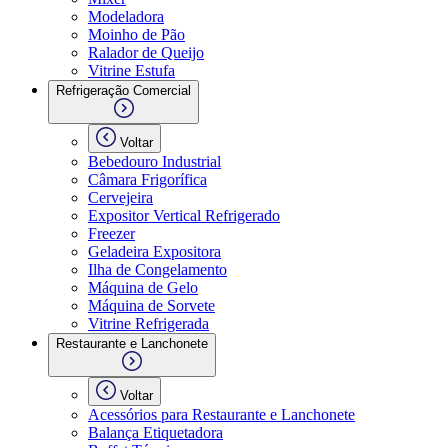
Modeladora
Moinho de Pão
Ralador de Queijo
Vitrine Estufa
Refrigeração Comercial
Voltar
Bebedouro Industrial
Câmara Frigorífica
Cervejeira
Expositor Vertical Refrigerado
Freezer
Geladeira Expositora
Ilha de Congelamento
Máquina de Gelo
Máquina de Sorvete
Vitrine Refrigerada
Restaurante e Lanchonete
Voltar
Acessórios para Restaurante e Lanchonete
Balança Etiquetadora