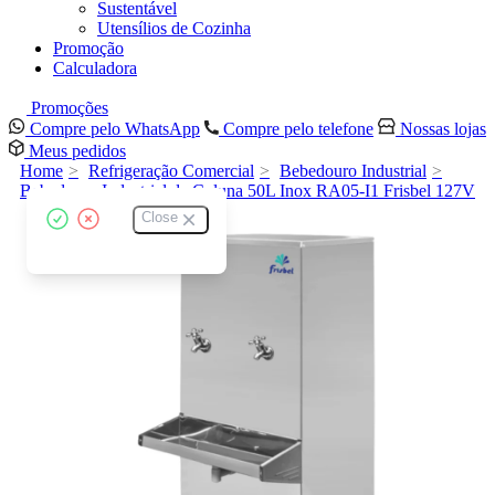
Sustentável
Utensílios de Cozinha
Promoção
Calculadora
Promoções
Compre pelo WhatsApp
Compre pelo telefone
Nossas lojas
Meus pedidos
Home
Refrigeração Comercial
Bebedouro Industrial
Bebedouro Industrial de Coluna 50L Inox RA05-I1 Frisbel 127V
Close