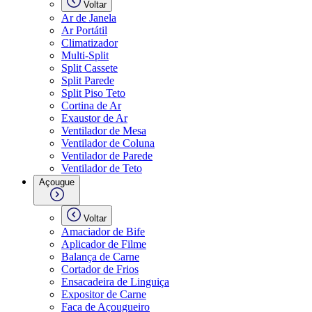
Voltar
Ar de Janela
Ar Portátil
Climatizador
Multi-Split
Split Cassete
Split Parede
Split Piso Teto
Cortina de Ar
Exaustor de Ar
Ventilador de Mesa
Ventilador de Coluna
Ventilador de Parede
Ventilador de Teto
Açougue
Voltar
Amaciador de Bife
Aplicador de Filme
Balança de Carne
Cortador de Frios
Ensacadeira de Linguiça
Expositor de Carne
Faca de Açougueiro