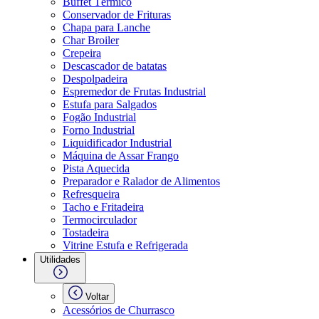
Buffet Térmico
Conservador de Frituras
Chapa para Lanche
Char Broiler
Crepeira
Descascador de batatas
Despolpadeira
Espremedor de Frutas Industrial
Estufa para Salgados
Fogão Industrial
Forno Industrial
Liquidificador Industrial
Máquina de Assar Frango
Pista Aquecida
Preparador e Ralador de Alimentos
Refresqueira
Tacho e Fritadeira
Termocirculador
Tostadeira
Vitrine Estufa e Refrigerada
Utilidades
Voltar
Acessórios de Churrasco