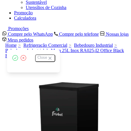
Sustentável
Utensílios de Cozinha
Promoção
Calculadora
Promoções
Compre pelo WhatsApp
Compre pelo telefone
Nossas lojas
Meus pedidos
Home
Refrigeração Comercial
Bebedouro Industrial
Bebedouro Industrial de Mesa 25L Inox RA025-I2 Office Black
Frisbel 220V Preto
Close