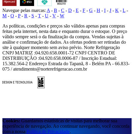
Navegue pelas marcas:
A
-
B
-
C
-
D
-
E
-
F
-
G
-
H
-
I
-
J
-
K
-
L
-
M
-
O
-
P
-
R
-
S
-
T
-
U
-
V
-
W
As políticas, condições e preços são válidos apenas para compras
feitas pela internet, nesta data e enquanto durar o estoque. O preço
válido sempre será o da finalização da compra. Vendas sujeitas à
análise e confirmação de dados. As ofertas podem ser retiradas do
site à qualquer momento sem aviso prévio. Norte Refrigeração
CNPJ MATRIZ :04.920.658.0001-72 CNPJ CENTRO DE
DISTRIBUIÇÃO :04.920.658.0006-87 / Inscrição Estadual:
15.382.564-2 Endereço Estrada do Tapanã, 8 - Belém PA - 66.833-
075 / atendimento@norterefrigeracao.com.br
Cookies:
Guardamos estatísticas de visitas para melhorar sua
experiência de navegação. Ao continuar navegando, você concorda
com a nossa
Política de Privacidade
.