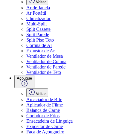
Voltar
Ar de Janela
Ar Portátil
Climatizador
Multi-Split
Split Cassete
Split Parede
Split Piso Teto
Cortina de Ar
Exaustor de Ar
Ventilador de Mesa
Ventilador de Coluna
Ventilador de Parede
Ventilador de Teto
Açougue
Voltar
Amaciador de Bife
Aplicador de Filme
Balança de Carne
Cortador de Frios
Ensacadeira de Linguiça
Expositor de Carne
Faca de Açougueiro