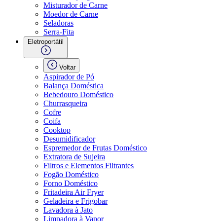
Misturador de Carne
Moedor de Carne
Seladoras
Serra-Fita
Eletroportátil
Voltar
Aspirador de Pó
Balança Doméstica
Bebedouro Doméstico
Churrasqueira
Cofre
Coifa
Cooktop
Desumidificador
Espremedor de Frutas Doméstico
Extratora de Sujeira
Filtros e Elementos Filtrantes
Fogão Doméstico
Forno Doméstico
Fritadeira Air Fryer
Geladeira e Frigobar
Lavadora à Jato
Limpadora à Vapor