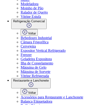
Modeladora
Moinho de Pão
Ralador de Queijo
Vitrine Estufa
Refrigeração Comercial
Voltar
Bebedouro Industrial
Câmara Frigorífica
Cervejeira
Expositor Vertical Refrigerado
Freezer
Geladeira Expositora
Ilha de Congelamento
Máquina de Gelo
Máquina de Sorvete
Vitrine Refrigerada
Restaurante e Lanchonete
Voltar
Acessórios para Restaurante e Lanchonete
Balança Etiquetadora