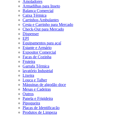
Amoladores
Armadilhas para Inseto
Balança Comercial
Caixa Térmica
Carrinhos Ambulantes
Cesta e Carrinho para Mercado
Check-Out para Mercado
Dispenser
EPI
Equipamentos para açaí
Estante e Armário
Expositor Comercial
Facas de Cozinha
Fruteira
Garrafa Térmica
lavatório Industrial
Lixeira
Louça e Talher
Máquinas de algodão doce
Mesas e Cadeiras
Outros
Panela e Frigideira
Pipoqueira
Placas de Identificação
Produtos de Limpeza