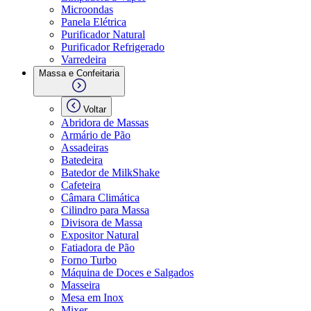
Microondas
Panela Elétrica
Purificador Natural
Purificador Refrigerado
Varredeira
Massa e Confeitaria
Voltar
Abridora de Massas
Armário de Pão
Assadeiras
Batedeira
Batedor de MilkShake
Cafeteira
Câmara Climática
Cilindro para Massa
Divisora de Massa
Expositor Natural
Fatiadora de Pão
Forno Turbo
Máquina de Doces e Salgados
Masseira
Mesa em Inox
Mixer