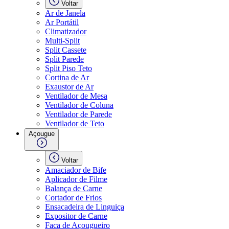
Voltar
Ar de Janela
Ar Portátil
Climatizador
Multi-Split
Split Cassete
Split Parede
Split Piso Teto
Cortina de Ar
Exaustor de Ar
Ventilador de Mesa
Ventilador de Coluna
Ventilador de Parede
Ventilador de Teto
Açougue
Voltar
Amaciador de Bife
Aplicador de Filme
Balança de Carne
Cortador de Frios
Ensacadeira de Linguiça
Expositor de Carne
Faca de Açougueiro