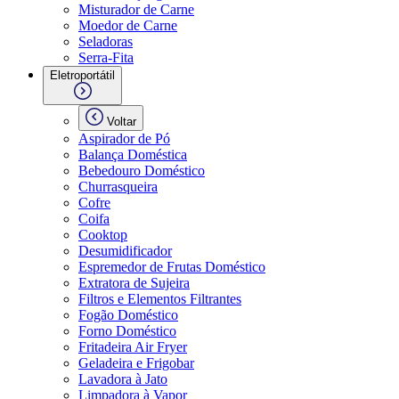
Misturador de Carne
Moedor de Carne
Seladoras
Serra-Fita
Eletroportátil
Voltar
Aspirador de Pó
Balança Doméstica
Bebedouro Doméstico
Churrasqueira
Cofre
Coifa
Cooktop
Desumidificador
Espremedor de Frutas Doméstico
Extratora de Sujeira
Filtros e Elementos Filtrantes
Fogão Doméstico
Forno Doméstico
Fritadeira Air Fryer
Geladeira e Frigobar
Lavadora à Jato
Limpadora à Vapor