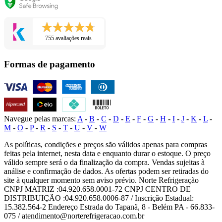
755 avaliações reais
Formas de pagamento
Navegue pelas marcas:
A
-
B
-
C
-
D
-
E
-
F
-
G
-
H
-
I
-
J
-
K
-
L
-
M
-
O
-
P
-
R
-
S
-
T
-
U
-
V
-
W
As políticas, condições e preços são válidos apenas para compras
feitas pela internet, nesta data e enquanto durar o estoque. O preço
válido sempre será o da finalização da compra. Vendas sujeitas à
análise e confirmação de dados. As ofertas podem ser retiradas do
site à qualquer momento sem aviso prévio. Norte Refrigeração
CNPJ MATRIZ :04.920.658.0001-72 CNPJ CENTRO DE
DISTRIBUIÇÃO :04.920.658.0006-87 / Inscrição Estadual:
15.382.564-2 Endereço Estrada do Tapanã, 8 - Belém PA - 66.833-
075 / atendimento@norterefrigeracao.com.br