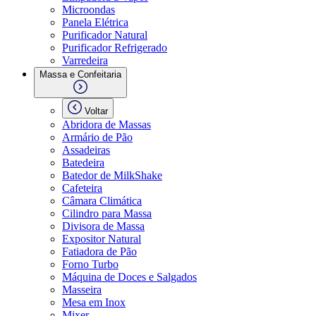
Microondas
Panela Elétrica
Purificador Natural
Purificador Refrigerado
Varredeira
Massa e Confeitaria
Voltar
Abridora de Massas
Armário de Pão
Assadeiras
Batedeira
Batedor de MilkShake
Cafeteira
Câmara Climática
Cilindro para Massa
Divisora de Massa
Expositor Natural
Fatiadora de Pão
Forno Turbo
Máquina de Doces e Salgados
Masseira
Mesa em Inox
Mixer