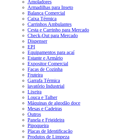
Amoladores
Armadilhas para Inseto
Balança Comercial
Caixa Térmica
Carrinhos Ambulantes
Cesta e Carrinho para Mercado
Check-Out para Mercado
Dispenser
EPI
Equipamentos para açaí
Estante e Armário
Expositor Comercial
Facas de Cozinha
Fruteira
Garrafa Térmica
lavatório Industrial
Lixeira
Louça e Talher
Máquinas de algodão doce
Mesas e Cadeiras
Outros
Panela e Frigideira
Pipoqueira
Placas de Identificação
Produtos de Limpeza