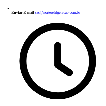
Enviar E-mail
sac@norterefrigeracao.com.br