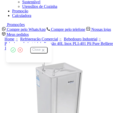
Sustentável
Utensílios de Cozinha
Promoção
Calculadora
Promoções
Compre pelo WhatsApp
Compre pelo telefone
Nossas lojas
Meus pedidos
Home
Refrigeração Comercial
Bebedouro Industrial
Bebedouro Industrial de Pressão 40L Inox PLI-401 Pli Pure Belliere
127V
Close