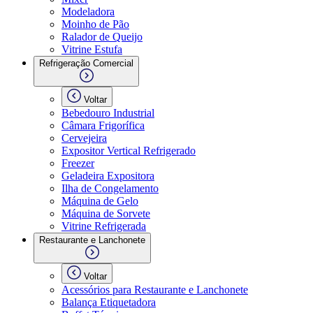
Modeladora
Moinho de Pão
Ralador de Queijo
Vitrine Estufa
Refrigeração Comercial
Voltar
Bebedouro Industrial
Câmara Frigorífica
Cervejeira
Expositor Vertical Refrigerado
Freezer
Geladeira Expositora
Ilha de Congelamento
Máquina de Gelo
Máquina de Sorvete
Vitrine Refrigerada
Restaurante e Lanchonete
Voltar
Acessórios para Restaurante e Lanchonete
Balança Etiquetadora