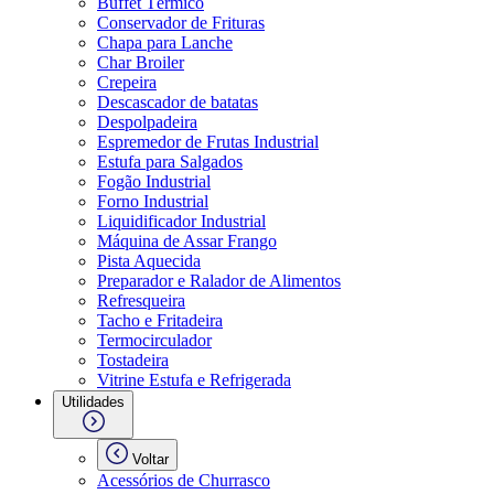
Buffet Térmico
Conservador de Frituras
Chapa para Lanche
Char Broiler
Crepeira
Descascador de batatas
Despolpadeira
Espremedor de Frutas Industrial
Estufa para Salgados
Fogão Industrial
Forno Industrial
Liquidificador Industrial
Máquina de Assar Frango
Pista Aquecida
Preparador e Ralador de Alimentos
Refresqueira
Tacho e Fritadeira
Termocirculador
Tostadeira
Vitrine Estufa e Refrigerada
Utilidades
Voltar
Acessórios de Churrasco