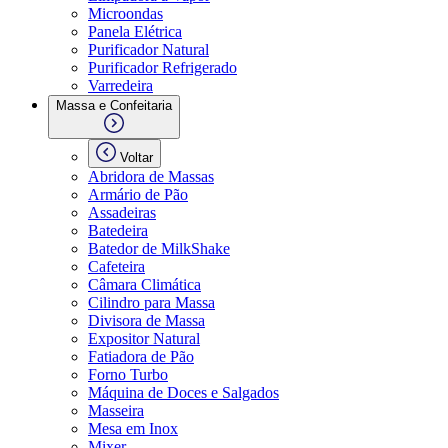
Microondas
Panela Elétrica
Purificador Natural
Purificador Refrigerado
Varredeira
Massa e Confeitaria
Voltar
Abridora de Massas
Armário de Pão
Assadeiras
Batedeira
Batedor de MilkShake
Cafeteira
Câmara Climática
Cilindro para Massa
Divisora de Massa
Expositor Natural
Fatiadora de Pão
Forno Turbo
Máquina de Doces e Salgados
Masseira
Mesa em Inox
Mixer