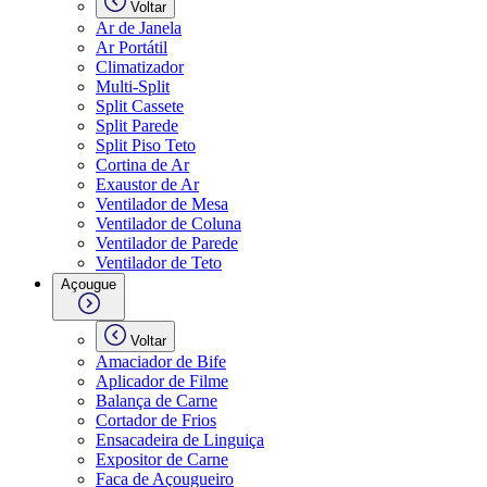
Voltar
Ar de Janela
Ar Portátil
Climatizador
Multi-Split
Split Cassete
Split Parede
Split Piso Teto
Cortina de Ar
Exaustor de Ar
Ventilador de Mesa
Ventilador de Coluna
Ventilador de Parede
Ventilador de Teto
Açougue
Voltar
Amaciador de Bife
Aplicador de Filme
Balança de Carne
Cortador de Frios
Ensacadeira de Linguiça
Expositor de Carne
Faca de Açougueiro