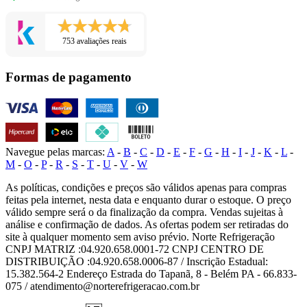
753 avaliações reais
Formas de pagamento
Navegue pelas marcas:
A
-
B
-
C
-
D
-
E
-
F
-
G
-
H
-
I
-
J
-
K
-
L
-
M
-
O
-
P
-
R
-
S
-
T
-
U
-
V
-
W
As políticas, condições e preços são válidos apenas para compras
feitas pela internet, nesta data e enquanto durar o estoque. O preço
válido sempre será o da finalização da compra. Vendas sujeitas à
análise e confirmação de dados. As ofertas podem ser retiradas do
site à qualquer momento sem aviso prévio. Norte Refrigeração
CNPJ MATRIZ :04.920.658.0001-72 CNPJ CENTRO DE
DISTRIBUIÇÃO :04.920.658.0006-87 / Inscrição Estadual:
15.382.564-2 Endereço Estrada do Tapanã, 8 - Belém PA - 66.833-
075 / atendimento@norterefrigeracao.com.br