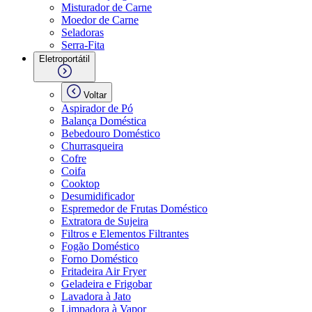
Misturador de Carne
Moedor de Carne
Seladoras
Serra-Fita
Eletroportátil
Voltar
Aspirador de Pó
Balança Doméstica
Bebedouro Doméstico
Churrasqueira
Cofre
Coifa
Cooktop
Desumidificador
Espremedor de Frutas Doméstico
Extratora de Sujeira
Filtros e Elementos Filtrantes
Fogão Doméstico
Forno Doméstico
Fritadeira Air Fryer
Geladeira e Frigobar
Lavadora à Jato
Limpadora à Vapor