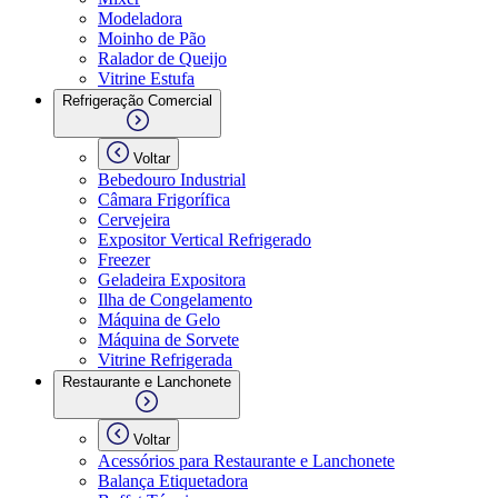
Modeladora
Moinho de Pão
Ralador de Queijo
Vitrine Estufa
Refrigeração Comercial
Voltar
Bebedouro Industrial
Câmara Frigorífica
Cervejeira
Expositor Vertical Refrigerado
Freezer
Geladeira Expositora
Ilha de Congelamento
Máquina de Gelo
Máquina de Sorvete
Vitrine Refrigerada
Restaurante e Lanchonete
Voltar
Acessórios para Restaurante e Lanchonete
Balança Etiquetadora