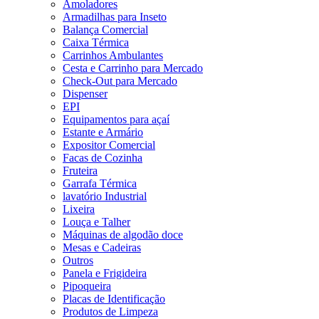
Amoladores
Armadilhas para Inseto
Balança Comercial
Caixa Térmica
Carrinhos Ambulantes
Cesta e Carrinho para Mercado
Check-Out para Mercado
Dispenser
EPI
Equipamentos para açaí
Estante e Armário
Expositor Comercial
Facas de Cozinha
Fruteira
Garrafa Térmica
lavatório Industrial
Lixeira
Louça e Talher
Máquinas de algodão doce
Mesas e Cadeiras
Outros
Panela e Frigideira
Pipoqueira
Placas de Identificação
Produtos de Limpeza