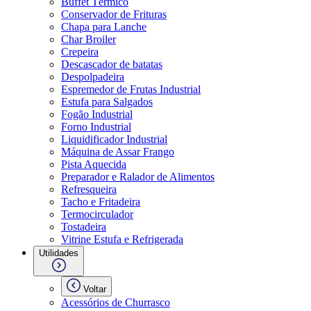
Buffet Térmico
Conservador de Frituras
Chapa para Lanche
Char Broiler
Crepeira
Descascador de batatas
Despolpadeira
Espremedor de Frutas Industrial
Estufa para Salgados
Fogão Industrial
Forno Industrial
Liquidificador Industrial
Máquina de Assar Frango
Pista Aquecida
Preparador e Ralador de Alimentos
Refresqueira
Tacho e Fritadeira
Termocirculador
Tostadeira
Vitrine Estufa e Refrigerada
Utilidades
Voltar
Acessórios de Churrasco