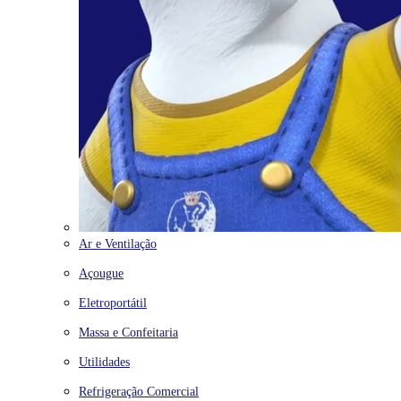
Ar e Ventilação
Açougue
Eletroportátil
Massa e Confeitaria
Utilidades
Refrigeração Comercial