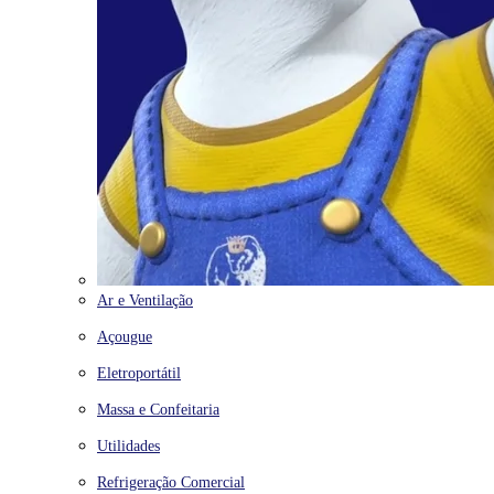
Ar e Ventilação
Açougue
Eletroportátil
Massa e Confeitaria
Utilidades
Refrigeração Comercial