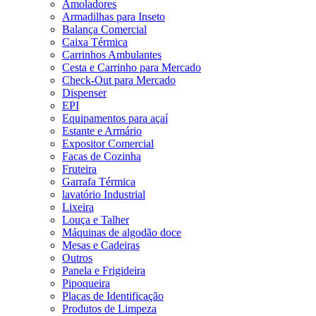
Amoladores
Armadilhas para Inseto
Balança Comercial
Caixa Térmica
Carrinhos Ambulantes
Cesta e Carrinho para Mercado
Check-Out para Mercado
Dispenser
EPI
Equipamentos para açaí
Estante e Armário
Expositor Comercial
Facas de Cozinha
Fruteira
Garrafa Térmica
lavatório Industrial
Lixeira
Louça e Talher
Máquinas de algodão doce
Mesas e Cadeiras
Outros
Panela e Frigideira
Pipoqueira
Placas de Identificação
Produtos de Limpeza