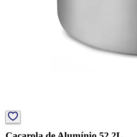
Caçarola de Alumínio 52,2L