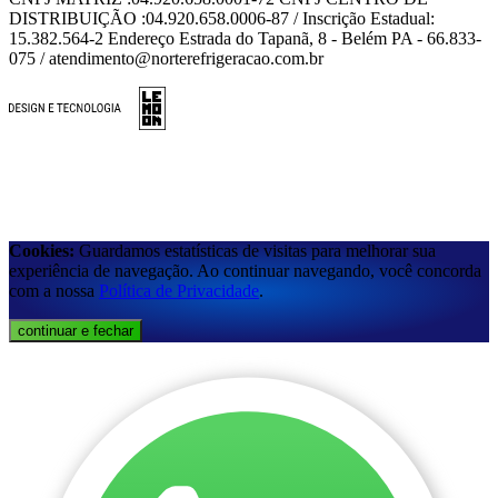
DISTRIBUIÇÃO :04.920.658.0006-87 / Inscrição Estadual:
15.382.564-2 Endereço Estrada do Tapanã, 8 - Belém PA - 66.833-
075 / atendimento@norterefrigeracao.com.br
Cookies:
Guardamos estatísticas de visitas para melhorar sua
experiência de navegação. Ao continuar navegando, você concorda
com a nossa
Política de Privacidade
.
continuar e fechar