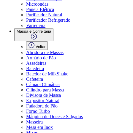
Microondas
Panela Elétrica
Purificador Natural
Purificador Refrigerado
Varredeira
Massa e Confeitaria
Voltar
Abridora de Massas
Armário de Pão
Assadeiras
Batedeira
Batedor de MilkShake
Cafeteira
Câmara Climática
Cilindro para Massa
Divisora de Massa
Expositor Natural
Fatiadora de Pão
Forno Turbo
Máquina de Doces e Salgados
Masseira
Mesa em Inox
Mixer