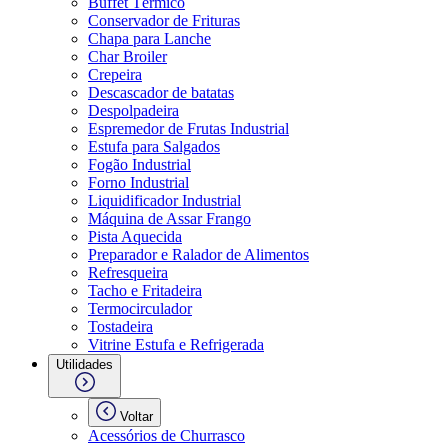
Buffet Térmico
Conservador de Frituras
Chapa para Lanche
Char Broiler
Crepeira
Descascador de batatas
Despolpadeira
Espremedor de Frutas Industrial
Estufa para Salgados
Fogão Industrial
Forno Industrial
Liquidificador Industrial
Máquina de Assar Frango
Pista Aquecida
Preparador e Ralador de Alimentos
Refresqueira
Tacho e Fritadeira
Termocirculador
Tostadeira
Vitrine Estufa e Refrigerada
Utilidades
Voltar
Acessórios de Churrasco