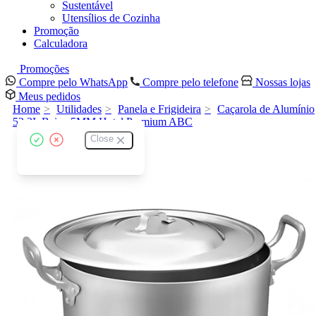
Sustentável
Utensílios de Cozinha
Promoção
Calculadora
Promoções
Compre pelo WhatsApp
Compre pelo telefone
Nossas lojas
Meus pedidos
Home
Utilidades
Panela e Frigideira
Caçarola de Alumínio
52,2L Baixa 5MM Hotel Premium ABC
Close