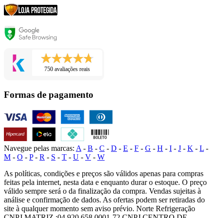
750 avaliações reais
Formas de pagamento
Navegue pelas marcas:
A
-
B
-
C
-
D
-
E
-
F
-
G
-
H
-
I
-
J
-
K
-
L
-
M
-
O
-
P
-
R
-
S
-
T
-
U
-
V
-
W
As políticas, condições e preços são válidos apenas para compras
feitas pela internet, nesta data e enquanto durar o estoque. O preço
válido sempre será o da finalização da compra. Vendas sujeitas à
análise e confirmação de dados. As ofertas podem ser retiradas do
site à qualquer momento sem aviso prévio. Norte Refrigeração
CNPJ MATRIZ :04.920.658.0001-72 CNPJ CENTRO DE