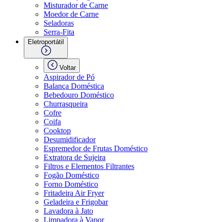
Misturador de Carne
Moedor de Carne
Seladoras
Serra-Fita
Eletroportátil
Voltar
Aspirador de Pó
Balança Doméstica
Bebedouro Doméstico
Churrasqueira
Cofre
Coifa
Cooktop
Desumidificador
Espremedor de Frutas Doméstico
Extratora de Sujeira
Filtros e Elementos Filtrantes
Fogão Doméstico
Forno Doméstico
Fritadeira Air Fryer
Geladeira e Frigobar
Lavadora à Jato
Limpadora à Vapor