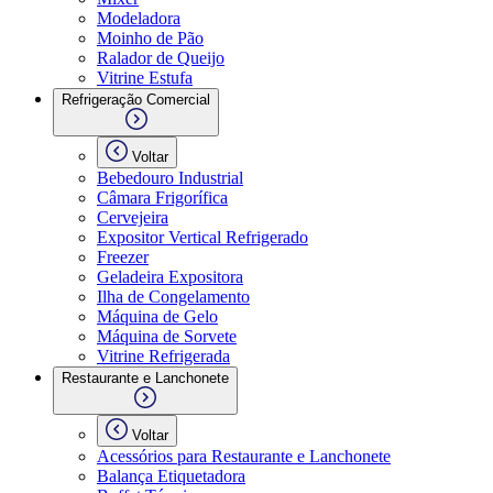
Modeladora
Moinho de Pão
Ralador de Queijo
Vitrine Estufa
Refrigeração Comercial
Voltar
Bebedouro Industrial
Câmara Frigorífica
Cervejeira
Expositor Vertical Refrigerado
Freezer
Geladeira Expositora
Ilha de Congelamento
Máquina de Gelo
Máquina de Sorvete
Vitrine Refrigerada
Restaurante e Lanchonete
Voltar
Acessórios para Restaurante e Lanchonete
Balança Etiquetadora