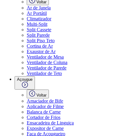
Voltar
Ar de Janela
Ar Portátil
Climatizador
Multi-Split
Split Cassete
Split Parede
Split Piso Teto
Cortina de Ar
Exaustor de Ar
Ventilador de Mesa
Ventilador de Coluna
Ventilador de Parede
Ventilador de Teto
Açougue
Voltar
Amaciador de Bife
Aplicador de Filme
Balança de Carne
Cortador de Frios
Ensacadeira de Linguiça
Expositor de Carne
Faca de Açougueiro