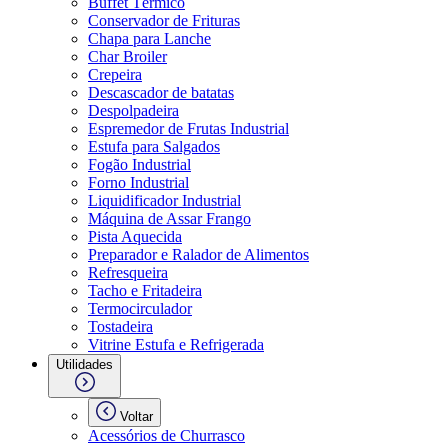
Buffet Térmico
Conservador de Frituras
Chapa para Lanche
Char Broiler
Crepeira
Descascador de batatas
Despolpadeira
Espremedor de Frutas Industrial
Estufa para Salgados
Fogão Industrial
Forno Industrial
Liquidificador Industrial
Máquina de Assar Frango
Pista Aquecida
Preparador e Ralador de Alimentos
Refresqueira
Tacho e Fritadeira
Termocirculador
Tostadeira
Vitrine Estufa e Refrigerada
Utilidades
Voltar
Acessórios de Churrasco