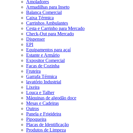
Amoladores
Armadilhas para Inseto
Balança Comercial
Caixa Térmica
Carrinhos Ambulantes
Cesta e Carrinho para Mercado
Check-Out para Mercado
Dispenser
EPI
Equipamentos para açaí
Estante e Armário
Expositor Comercial
Facas de Cozinha
Fruteira
Garrafa Térmica
lavatório Industrial
Lixeira
Louça e Talher
Máquinas de algodão doce
Mesas e Cadeiras
Outros
Panela e Frigideira
Pipoqueira
Placas de Identificação
Produtos de Limpeza