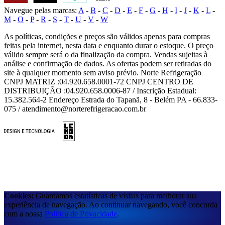
Navegue pelas marcas:
A
-
B
-
C
-
D
-
E
-
F
-
G
-
H
-
I
-
J
-
K
-
L
-
M
-
O
-
P
-
R
-
S
-
T
-
U
-
V
-
W
As políticas, condições e preços são válidos apenas para compras
feitas pela internet, nesta data e enquanto durar o estoque. O preço
válido sempre será o da finalização da compra. Vendas sujeitas à
análise e confirmação de dados. As ofertas podem ser retiradas do
site à qualquer momento sem aviso prévio. Norte Refrigeração
CNPJ MATRIZ :04.920.658.0001-72 CNPJ CENTRO DE
DISTRIBUIÇÃO :04.920.658.0006-87 / Inscrição Estadual:
15.382.564-2 Endereço Estrada do Tapanã, 8 - Belém PA - 66.833-
075 / atendimento@norterefrigeracao.com.br
Cookies:
Guardamos estatísticas de visitas para melhorar sua
experiência de navegação. Ao continuar navegando, você concorda
com a nossa
Política de Privacidade
.