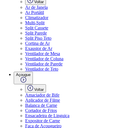
Voltar
Ar de Janela
Ar Portátil
Climatizador
Multi-Split
Split Cassete
Split Parede
Split Piso Teto
Cortina de Ar
Exaustor de Ar
Ventilador de Mesa
Ventilador de Coluna
Ventilador de Parede
Ventilador de Teto
Açougue
Voltar
Amaciador de Bife
Aplicador de Filme
Balança de Carne
Cortador de Frios
Ensacadeira de Linguiça
Expositor de Carne
Faca de Açougueiro