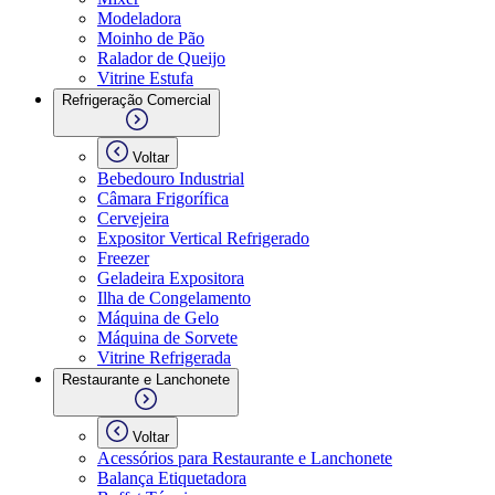
Modeladora
Moinho de Pão
Ralador de Queijo
Vitrine Estufa
Refrigeração Comercial
Voltar
Bebedouro Industrial
Câmara Frigorífica
Cervejeira
Expositor Vertical Refrigerado
Freezer
Geladeira Expositora
Ilha de Congelamento
Máquina de Gelo
Máquina de Sorvete
Vitrine Refrigerada
Restaurante e Lanchonete
Voltar
Acessórios para Restaurante e Lanchonete
Balança Etiquetadora