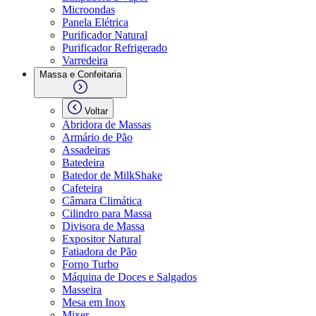
Microondas
Panela Elétrica
Purificador Natural
Purificador Refrigerado
Varredeira
Massa e Confeitaria
Voltar
Abridora de Massas
Armário de Pão
Assadeiras
Batedeira
Batedor de MilkShake
Cafeteira
Câmara Climática
Cilindro para Massa
Divisora de Massa
Expositor Natural
Fatiadora de Pão
Forno Turbo
Máquina de Doces e Salgados
Masseira
Mesa em Inox
Mixer