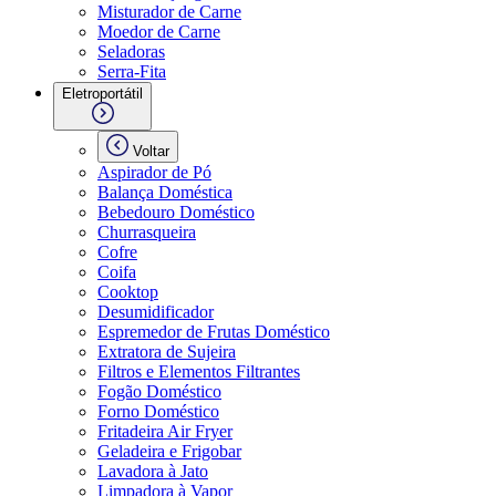
Misturador de Carne
Moedor de Carne
Seladoras
Serra-Fita
Eletroportátil
Voltar
Aspirador de Pó
Balança Doméstica
Bebedouro Doméstico
Churrasqueira
Cofre
Coifa
Cooktop
Desumidificador
Espremedor de Frutas Doméstico
Extratora de Sujeira
Filtros e Elementos Filtrantes
Fogão Doméstico
Forno Doméstico
Fritadeira Air Fryer
Geladeira e Frigobar
Lavadora à Jato
Limpadora à Vapor