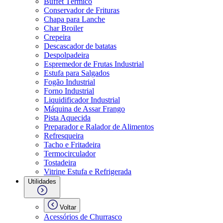
Buffet Térmico
Conservador de Frituras
Chapa para Lanche
Char Broiler
Crepeira
Descascador de batatas
Despolpadeira
Espremedor de Frutas Industrial
Estufa para Salgados
Fogão Industrial
Forno Industrial
Liquidificador Industrial
Máquina de Assar Frango
Pista Aquecida
Preparador e Ralador de Alimentos
Refresqueira
Tacho e Fritadeira
Termocirculador
Tostadeira
Vitrine Estufa e Refrigerada
Utilidades
Voltar
Acessórios de Churrasco