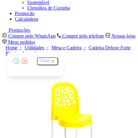
Sustentável
Utensílios de Cozinha
Promoção
Calculadora
Promoções
Compre pelo WhatsApp
Compre pelo telefone
Nossas lojas
Meus pedidos
Home
Utilidades
Mesa e Cadeira
Cadeira Deluxe Forte
Plástico Amarela
Close