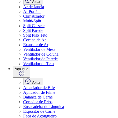
Voltar
Ar de Janela
Ar Portátil
Climatizador
Multi-Split
Split Cassete
Split Parede
Split Piso Teto
Cortina de Ar
Exaustor de Ar
Ventilador de Mesa
Ventilador de Coluna
Ventilador de Parede
Ventilador de Teto
Açougue
Voltar
Amaciador de Bife
Aplicador de Filme
Balança de Carne
Cortador de Frios
Ensacadeira de Linguiça
Expositor de Carne
Faca de Açougueiro