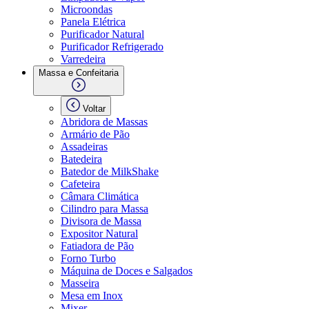
Microondas
Panela Elétrica
Purificador Natural
Purificador Refrigerado
Varredeira
Massa e Confeitaria
Voltar
Abridora de Massas
Armário de Pão
Assadeiras
Batedeira
Batedor de MilkShake
Cafeteira
Câmara Climática
Cilindro para Massa
Divisora de Massa
Expositor Natural
Fatiadora de Pão
Forno Turbo
Máquina de Doces e Salgados
Masseira
Mesa em Inox
Mixer