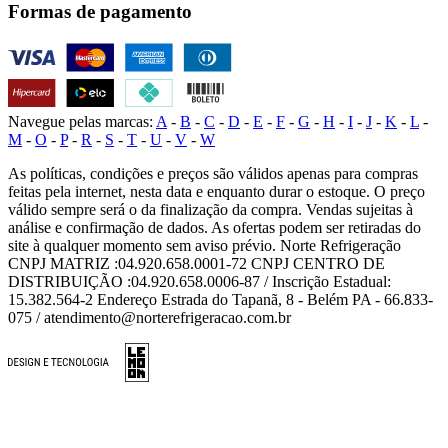
Formas de pagamento
Navegue pelas marcas:
A
-
B
-
C
-
D
-
E
-
F
-
G
-
H
-
I
-
J
-
K
-
L
-
M
-
O
-
P
-
R
-
S
-
T
-
U
-
V
-
W
As políticas, condições e preços são válidos apenas para compras
feitas pela internet, nesta data e enquanto durar o estoque. O preço
válido sempre será o da finalização da compra. Vendas sujeitas à
análise e confirmação de dados. As ofertas podem ser retiradas do
site à qualquer momento sem aviso prévio. Norte Refrigeração
CNPJ MATRIZ :04.920.658.0001-72 CNPJ CENTRO DE
DISTRIBUIÇÃO :04.920.658.0006-87 / Inscrição Estadual:
15.382.564-2 Endereço Estrada do Tapanã, 8 - Belém PA - 66.833-
075 / atendimento@norterefrigeracao.com.br