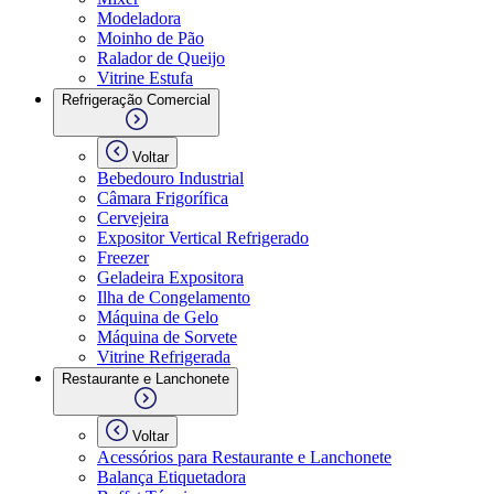
Modeladora
Moinho de Pão
Ralador de Queijo
Vitrine Estufa
Refrigeração Comercial
Voltar
Bebedouro Industrial
Câmara Frigorífica
Cervejeira
Expositor Vertical Refrigerado
Freezer
Geladeira Expositora
Ilha de Congelamento
Máquina de Gelo
Máquina de Sorvete
Vitrine Refrigerada
Restaurante e Lanchonete
Voltar
Acessórios para Restaurante e Lanchonete
Balança Etiquetadora