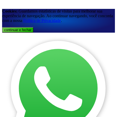
Cookies:
Guardamos estatísticas de visitas para melhorar sua
experiência de navegação. Ao continuar navegando, você concorda
com a nossa
Política de Privacidade
.
continuar e fechar