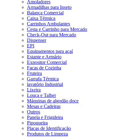
Amoladores
Armadilhas para Inseto
Balança Comercial
Caixa Térmica
Carrinhos Ambulantes
Cesta e Carrinho para Mercado
Check-Out para Mercado
Dispenser
EPI
Equipamentos para açaí
Estante e Armário
Expositor Comercial
Facas de Cozinha
Fruteira
Garrafa Térmica
lavatório Industrial
Lixeira
Louça e Talher
Máquinas de algodão doce
Mesas e Cadeiras
Outros
Panela e Frigideira
Pipoqueira
Placas de Identificação
Produtos de Limpeza