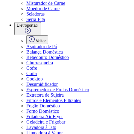
Misturador de Carne
Moedor de Carne
Seladoras
Serra-Fita
Eletroportátil
Voltar
Aspirador de Pó
Balança Doméstica
Bebedouro Doméstico
Churrasqueira
Cofre
Coifa
Cooktop
Desumidificador
Espremedor de Frutas Doméstico
Extratora de Sujeira
Filtros e Elementos Filtrantes
Fogão Doméstico
Forno Doméstico
Fritadeira Air Fryer
Geladeira e Frigobar
Lavadora à Jato
Limpadora à Vapor