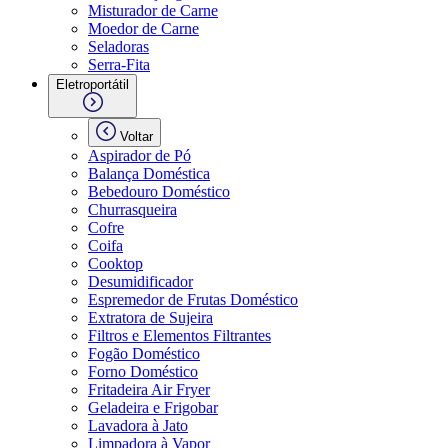
Misturador de Carne
Moedor de Carne
Seladoras
Serra-Fita
Eletroportátil
Voltar
Aspirador de Pó
Balança Doméstica
Bebedouro Doméstico
Churrasqueira
Cofre
Coifa
Cooktop
Desumidificador
Espremedor de Frutas Doméstico
Extratora de Sujeira
Filtros e Elementos Filtrantes
Fogão Doméstico
Forno Doméstico
Fritadeira Air Fryer
Geladeira e Frigobar
Lavadora à Jato
Limpadora à Vapor