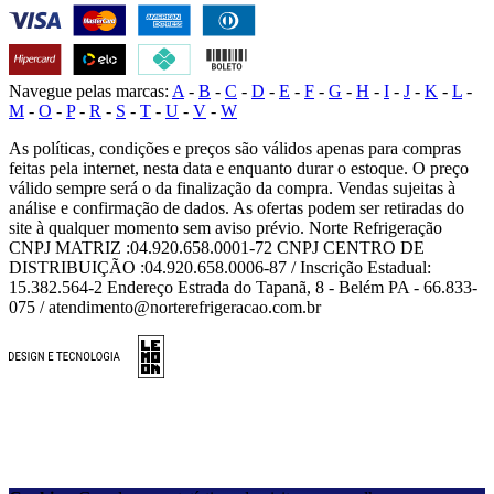
Navegue pelas marcas:
A
-
B
-
C
-
D
-
E
-
F
-
G
-
H
-
I
-
J
-
K
-
L
-
M
-
O
-
P
-
R
-
S
-
T
-
U
-
V
-
W
As políticas, condições e preços são válidos apenas para compras
feitas pela internet, nesta data e enquanto durar o estoque. O preço
válido sempre será o da finalização da compra. Vendas sujeitas à
análise e confirmação de dados. As ofertas podem ser retiradas do
site à qualquer momento sem aviso prévio. Norte Refrigeração
CNPJ MATRIZ :04.920.658.0001-72 CNPJ CENTRO DE
DISTRIBUIÇÃO :04.920.658.0006-87 / Inscrição Estadual:
15.382.564-2 Endereço Estrada do Tapanã, 8 - Belém PA - 66.833-
075 / atendimento@norterefrigeracao.com.br