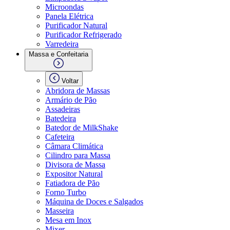
Microondas
Panela Elétrica
Purificador Natural
Purificador Refrigerado
Varredeira
Massa e Confeitaria
Voltar
Abridora de Massas
Armário de Pão
Assadeiras
Batedeira
Batedor de MilkShake
Cafeteira
Câmara Climática
Cilindro para Massa
Divisora de Massa
Expositor Natural
Fatiadora de Pão
Forno Turbo
Máquina de Doces e Salgados
Masseira
Mesa em Inox
Mixer