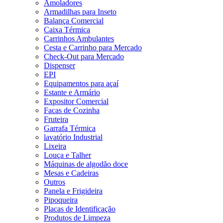
Amoladores
Armadilhas para Inseto
Balança Comercial
Caixa Térmica
Carrinhos Ambulantes
Cesta e Carrinho para Mercado
Check-Out para Mercado
Dispenser
EPI
Equipamentos para açaí
Estante e Armário
Expositor Comercial
Facas de Cozinha
Fruteira
Garrafa Térmica
lavatório Industrial
Lixeira
Louça e Talher
Máquinas de algodão doce
Mesas e Cadeiras
Outros
Panela e Frigideira
Pipoqueira
Placas de Identificação
Produtos de Limpeza