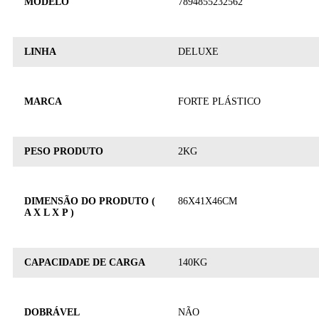
MODELO
7894855232562
LINHA
DELUXE
MARCA
FORTE PLÁSTICO
PESO PRODUTO
2KG
DIMENSÃO DO PRODUTO (
86X41X46CM
A X L X P )
CAPACIDADE DE CARGA
140KG
DOBRÁVEL
NÃO