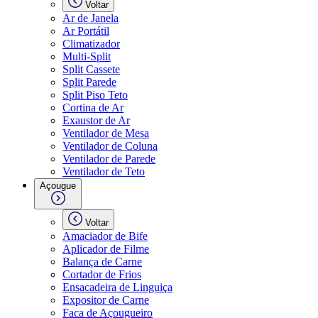
Voltar
Ar de Janela
Ar Portátil
Climatizador
Multi-Split
Split Cassete
Split Parede
Split Piso Teto
Cortina de Ar
Exaustor de Ar
Ventilador de Mesa
Ventilador de Coluna
Ventilador de Parede
Ventilador de Teto
Açougue
Voltar
Amaciador de Bife
Aplicador de Filme
Balança de Carne
Cortador de Frios
Ensacadeira de Linguiça
Expositor de Carne
Faca de Açougueiro