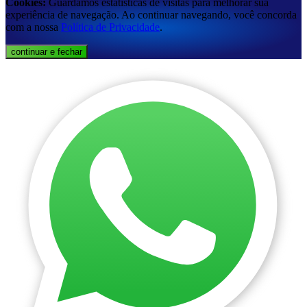
Cookies:
Guardamos estatísticas de visitas para melhorar sua
experiência de navegação. Ao continuar navegando, você concorda
com a nossa
Política de Privacidade
.
continuar e fechar