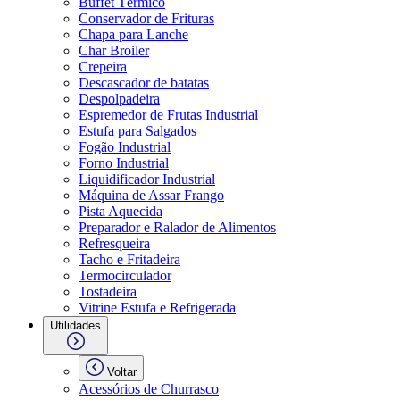
Buffet Térmico
Conservador de Frituras
Chapa para Lanche
Char Broiler
Crepeira
Descascador de batatas
Despolpadeira
Espremedor de Frutas Industrial
Estufa para Salgados
Fogão Industrial
Forno Industrial
Liquidificador Industrial
Máquina de Assar Frango
Pista Aquecida
Preparador e Ralador de Alimentos
Refresqueira
Tacho e Fritadeira
Termocirculador
Tostadeira
Vitrine Estufa e Refrigerada
Utilidades
Voltar
Acessórios de Churrasco