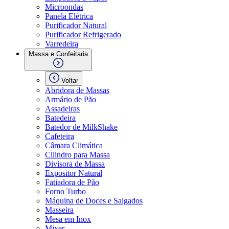
Microondas
Panela Elétrica
Purificador Natural
Purificador Refrigerado
Varredeira
Massa e Confeitaria
Voltar
Abridora de Massas
Armário de Pão
Assadeiras
Batedeira
Batedor de MilkShake
Cafeteira
Câmara Climática
Cilindro para Massa
Divisora de Massa
Expositor Natural
Fatiadora de Pão
Forno Turbo
Máquina de Doces e Salgados
Masseira
Mesa em Inox
Mixer