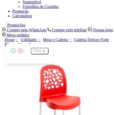
Sustentável
Utensílios de Cozinha
Promoção
Calculadora
Promoções
Compre pelo WhatsApp
Compre pelo telefone
Nossas lojas
Meus pedidos
Home
Utilidades
Mesa e Cadeira
Cadeira Deluxe Forte
Plástico Vermelha
Close