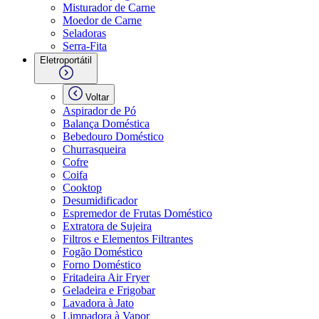
Misturador de Carne
Moedor de Carne
Seladoras
Serra-Fita
Eletroportátil
Voltar
Aspirador de Pó
Balança Doméstica
Bebedouro Doméstico
Churrasqueira
Cofre
Coifa
Cooktop
Desumidificador
Espremedor de Frutas Doméstico
Extratora de Sujeira
Filtros e Elementos Filtrantes
Fogão Doméstico
Forno Doméstico
Fritadeira Air Fryer
Geladeira e Frigobar
Lavadora à Jato
Limpadora à Vapor