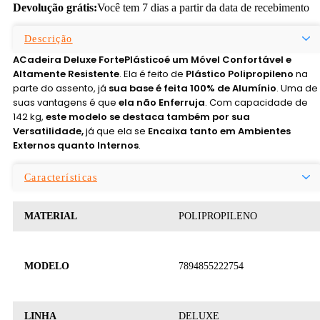
Devolução grátis:
Você tem 7 dias a partir da data de recebimento
Descrição
A
Cadeira Deluxe FortePlástico
é um Móvel Confortável e
Altamente Resistente
. Ela é feito de
Plástico Polipropileno
na
parte do assento, já
sua base é feita 100% de Alumínio
. Uma de
suas vantagens é que
ela não Enferruja
. Com capacidade de
142 kg,
este modelo se destaca também por sua
Versatilidade,
já que ela se
Encaixa tanto em Ambientes
Externos quanto Internos
.
Características
MATERIAL
POLIPROPILENO
MODELO
7894855222754
LINHA
DELUXE