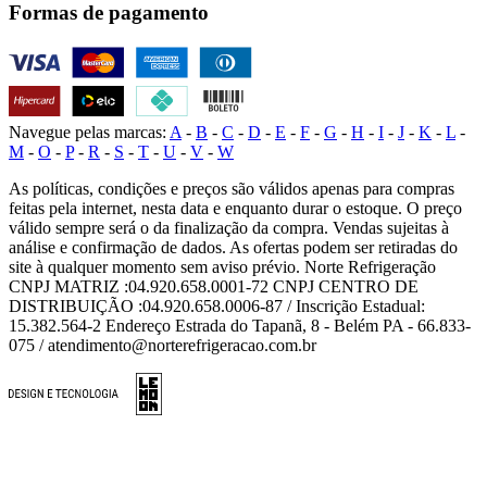
Formas de pagamento
Navegue pelas marcas:
A
-
B
-
C
-
D
-
E
-
F
-
G
-
H
-
I
-
J
-
K
-
L
-
M
-
O
-
P
-
R
-
S
-
T
-
U
-
V
-
W
As políticas, condições e preços são válidos apenas para compras
feitas pela internet, nesta data e enquanto durar o estoque. O preço
válido sempre será o da finalização da compra. Vendas sujeitas à
análise e confirmação de dados. As ofertas podem ser retiradas do
site à qualquer momento sem aviso prévio. Norte Refrigeração
CNPJ MATRIZ :04.920.658.0001-72 CNPJ CENTRO DE
DISTRIBUIÇÃO :04.920.658.0006-87 / Inscrição Estadual:
15.382.564-2 Endereço Estrada do Tapanã, 8 - Belém PA - 66.833-
075 / atendimento@norterefrigeracao.com.br