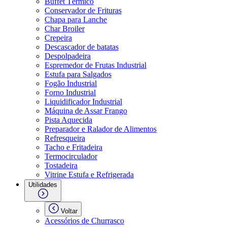
Buffet Térmico
Conservador de Frituras
Chapa para Lanche
Char Broiler
Crepeira
Descascador de batatas
Despolpadeira
Espremedor de Frutas Industrial
Estufa para Salgados
Fogão Industrial
Forno Industrial
Liquidificador Industrial
Máquina de Assar Frango
Pista Aquecida
Preparador e Ralador de Alimentos
Refresqueira
Tacho e Fritadeira
Termocirculador
Tostadeira
Vitrine Estufa e Refrigerada
Utilidades
Voltar
Acessórios de Churrasco