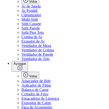
Voltar
Ar de Janela
Ar Portátil
Climatizador
Multi-Split
Split Cassete
Split Parede
Split Piso Teto
Cortina de Ar
Exaustor de Ar
Ventilador de Mesa
Ventilador de Coluna
Ventilador de Parede
Ventilador de Teto
Açougue
Voltar
Amaciador de Bife
Aplicador de Filme
Balança de Carne
Cortador de Frios
Ensacadeira de Linguiça
Expositor de Carne
Faca de Açougueiro