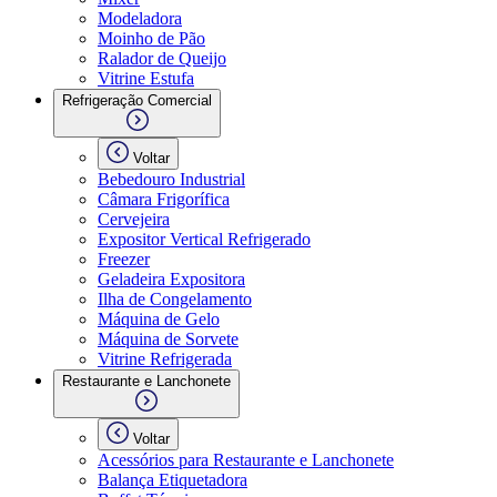
Modeladora
Moinho de Pão
Ralador de Queijo
Vitrine Estufa
Refrigeração Comercial
Voltar
Bebedouro Industrial
Câmara Frigorífica
Cervejeira
Expositor Vertical Refrigerado
Freezer
Geladeira Expositora
Ilha de Congelamento
Máquina de Gelo
Máquina de Sorvete
Vitrine Refrigerada
Restaurante e Lanchonete
Voltar
Acessórios para Restaurante e Lanchonete
Balança Etiquetadora