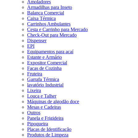
Amoladores
Armadilhas para Inseto
Balança Comercial
Caixa Térmica
Carrinhos Ambulantes
Cesta e Carrinho para Mercado
Check-Out para Mercado
Dispenser
EPI
Equipamentos para açaí
Estante e Armário
Expositor Comercial
Facas de Cozinha
Fruteira
Garrafa Térmica
lavatório Industrial
Lixeira
Louça e Talher
Máquinas de algodão doce
Mesas e Cadeiras
Outros
Panela e Frigideira
Pipoqueira
Placas de Identificação
Produtos de Limpeza