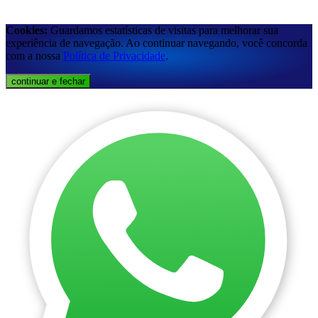
Cookies:
Guardamos estatísticas de visitas para melhorar sua
experiência de navegação. Ao continuar navegando, você concorda
com a nossa
Política de Privacidade
.
continuar e fechar