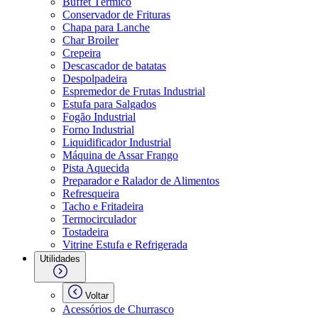
Buffet Térmico
Conservador de Frituras
Chapa para Lanche
Char Broiler
Crepeira
Descascador de batatas
Despolpadeira
Espremedor de Frutas Industrial
Estufa para Salgados
Fogão Industrial
Forno Industrial
Liquidificador Industrial
Máquina de Assar Frango
Pista Aquecida
Preparador e Ralador de Alimentos
Refresqueira
Tacho e Fritadeira
Termocirculador
Tostadeira
Vitrine Estufa e Refrigerada
Utilidades
Voltar
Acessórios de Churrasco