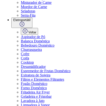
Misturador de Carne
Moedor de Carne
Seladoras
Serra-Fita
Eletroportátil
Voltar
Aspirador de Pó
Balança Doméstica
Bebedouro Doméstico
Churrasqueira
Cofre
Coifa
Cooktop
Desumidificador
Espremedor de Frutas Doméstico
Extratora de Sujeira
Filtros e Elementos Filtrantes
Fogão Doméstico
Forno Doméstico
Fritadeira Air Fryer
Geladeira e Frigobar
Lavadora à Jato
Limpadora à Vapor