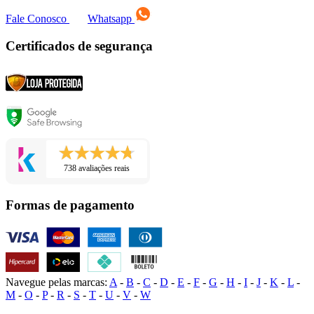
Fale Conosco
Whatsapp
Certificados de segurança
738 avaliações reais
Formas de pagamento
Navegue pelas marcas:
A
-
B
-
C
-
D
-
E
-
F
-
G
-
H
-
I
-
J
-
K
-
L
-
M
-
O
-
P
-
R
-
S
-
T
-
U
-
V
-
W