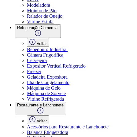
Modeladora
Moinho de Pão
Ralador de Queijo
Vitrine Estufa
Refrigeração Comercial
Voltar
Bebedouro Industrial
Câmara Frigorífica
Cervejeira
Expositor Vertical Refrigerado
Freezer
Geladeira Expositora
Ilha de Congelamento
Máquina de Gelo
Máquina de Sorvete
Vitrine Refrigerada
Restaurante e Lanchonete
Voltar
Acessórios para Restaurante e Lanchonete
Balança Etiquetadora