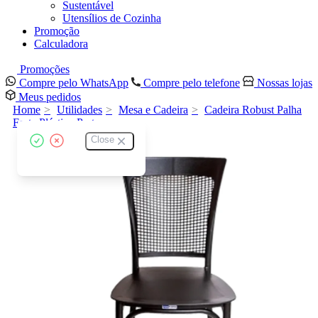
Sustentável
Utensílios de Cozinha
Promoção
Calculadora
Promoções
Compre pelo WhatsApp
Compre pelo telefone
Nossas lojas
Meus pedidos
Home
Utilidades
Mesa e Cadeira
Cadeira Robust Palha
Forte Plástico Preta
Close