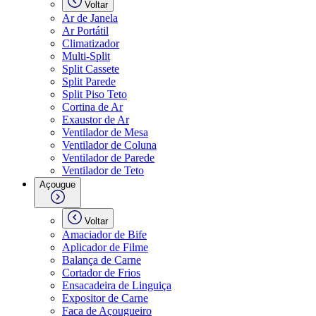
Voltar
Ar de Janela
Ar Portátil
Climatizador
Multi-Split
Split Cassete
Split Parede
Split Piso Teto
Cortina de Ar
Exaustor de Ar
Ventilador de Mesa
Ventilador de Coluna
Ventilador de Parede
Ventilador de Teto
Açougue
Voltar
Amaciador de Bife
Aplicador de Filme
Balança de Carne
Cortador de Frios
Ensacadeira de Linguiça
Expositor de Carne
Faca de Açougueiro