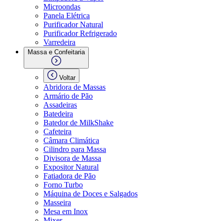
Microondas
Panela Elétrica
Purificador Natural
Purificador Refrigerado
Varredeira
Massa e Confeitaria
Voltar
Abridora de Massas
Armário de Pão
Assadeiras
Batedeira
Batedor de MilkShake
Cafeteira
Câmara Climática
Cilindro para Massa
Divisora de Massa
Expositor Natural
Fatiadora de Pão
Forno Turbo
Máquina de Doces e Salgados
Masseira
Mesa em Inox
Mixer