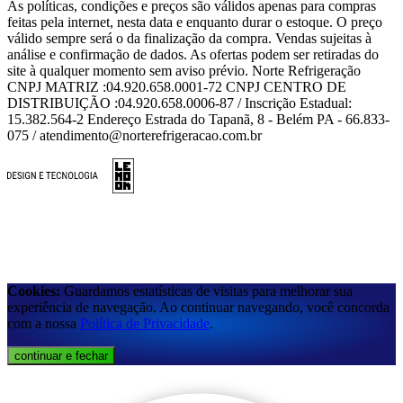
As políticas, condições e preços são válidos apenas para compras
feitas pela internet, nesta data e enquanto durar o estoque. O preço
válido sempre será o da finalização da compra. Vendas sujeitas à
análise e confirmação de dados. As ofertas podem ser retiradas do
site à qualquer momento sem aviso prévio. Norte Refrigeração
CNPJ MATRIZ :04.920.658.0001-72 CNPJ CENTRO DE
DISTRIBUIÇÃO :04.920.658.0006-87 / Inscrição Estadual:
15.382.564-2 Endereço Estrada do Tapanã, 8 - Belém PA - 66.833-
075 / atendimento@norterefrigeracao.com.br
Cookies:
Guardamos estatísticas de visitas para melhorar sua
experiência de navegação. Ao continuar navegando, você concorda
com a nossa
Política de Privacidade
.
continuar e fechar