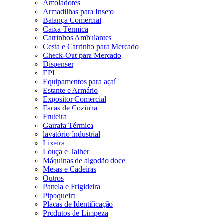
Amoladores
Armadilhas para Inseto
Balança Comercial
Caixa Térmica
Carrinhos Ambulantes
Cesta e Carrinho para Mercado
Check-Out para Mercado
Dispenser
EPI
Equipamentos para açaí
Estante e Armário
Expositor Comercial
Facas de Cozinha
Fruteira
Garrafa Térmica
lavatório Industrial
Lixeira
Louça e Talher
Máquinas de algodão doce
Mesas e Cadeiras
Outros
Panela e Frigideira
Pipoqueira
Placas de Identificação
Produtos de Limpeza