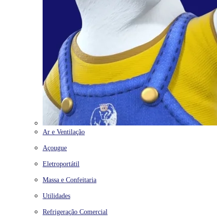
Ar e Ventilação
Açougue
Eletroportátil
Massa e Confeitaria
Utilidades
Refrigeração Comercial