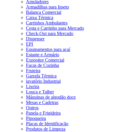
Amoladores
Armadilhas para Inseto
Balança Comercial
Caixa Térmica
Carrinhos Ambulantes
Cesta e Carrinho para Mercado
Check-Out para Mercado
Dispenser
EPI
Equipamentos para açaí
Estante e Armário
Expositor Comercial
Facas de Cozinha
Fruteira
Garrafa Térmica
lavatório Industrial
Lixeira
Louça e Talher
Máquinas de algodão doce
Mesas e Cadeiras
Outros
Panela e Frigideira
Pipoqueira
Placas de Identificação
Produtos de Limpeza