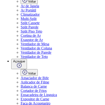
Voltar
Ar de Janela
Ar Portátil
Climatizador
Multi-Split
Split Cassete
Split Parede
Split Piso Teto
Cortina de Ar
Exaustor de Ar
Ventilador de Mesa
Ventilador de Coluna
Ventilador de Parede
Ventilador de Teto
Açougue
Voltar
Amaciador de Bife
Aplicador de Filme
Balança de Carne
Cortador de Frios
Ensacadeira de Linguiça
Expositor de Carne
Faca de Açougueiro