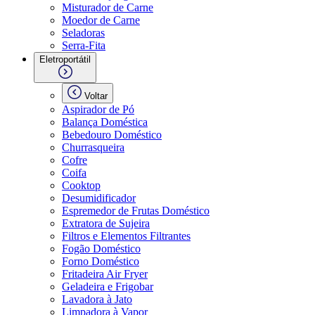
Misturador de Carne
Moedor de Carne
Seladoras
Serra-Fita
Eletroportátil
Voltar
Aspirador de Pó
Balança Doméstica
Bebedouro Doméstico
Churrasqueira
Cofre
Coifa
Cooktop
Desumidificador
Espremedor de Frutas Doméstico
Extratora de Sujeira
Filtros e Elementos Filtrantes
Fogão Doméstico
Forno Doméstico
Fritadeira Air Fryer
Geladeira e Frigobar
Lavadora à Jato
Limpadora à Vapor