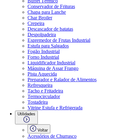
Buffet Térmico
Conservador de Frituras
Chapa para Lanche
Char Broiler
Crepeira
Descascador de batatas
Despolpadeira
Espremedor de Frutas Industrial
Estufa para Salgados
Fogão Industrial
Forno Industrial
Liquidificador Industrial
Máquina de Assar Frango
Pista Aquecida
Preparador e Ralador de Alimentos
Refresqueira
Tacho e Fritadeira
Termocirculador
Tostadeira
Vitrine Estufa e Refrigerada
Utilidades
Voltar
Acessórios de Churrasco