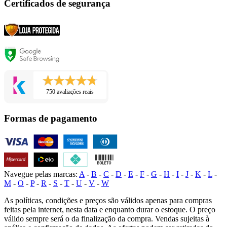
Certificados de segurança
750 avaliações reais
Formas de pagamento
Navegue pelas marcas:
A
-
B
-
C
-
D
-
E
-
F
-
G
-
H
-
I
-
J
-
K
-
L
-
M
-
O
-
P
-
R
-
S
-
T
-
U
-
V
-
W
As políticas, condições e preços são válidos apenas para compras
feitas pela internet, nesta data e enquanto durar o estoque. O preço
válido sempre será o da finalização da compra. Vendas sujeitas à