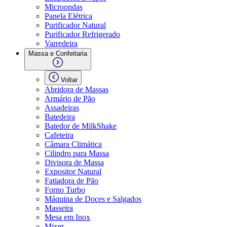
Microondas
Panela Elétrica
Purificador Natural
Purificador Refrigerado
Varredeira
Massa e Confeitaria
Voltar
Abridora de Massas
Armário de Pão
Assadeiras
Batedeira
Batedor de MilkShake
Cafeteira
Câmara Climática
Cilindro para Massa
Divisora de Massa
Expositor Natural
Fatiadora de Pão
Forno Turbo
Máquina de Doces e Salgados
Masseira
Mesa em Inox
Mixer