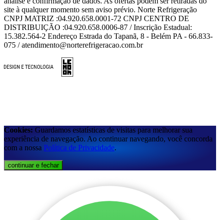
análise e confirmação de dados. As ofertas podem ser retiradas do
site à qualquer momento sem aviso prévio. Norte Refrigeração
CNPJ MATRIZ :04.920.658.0001-72 CNPJ CENTRO DE
DISTRIBUIÇÃO :04.920.658.0006-87 / Inscrição Estadual:
15.382.564-2 Endereço Estrada do Tapanã, 8 - Belém PA - 66.833-
075 / atendimento@norterefrigeracao.com.br
Cookies:
Guardamos estatísticas de visitas para melhorar sua
experiência de navegação. Ao continuar navegando, você concorda
com a nossa
Política de Privacidade
.
continuar e fechar