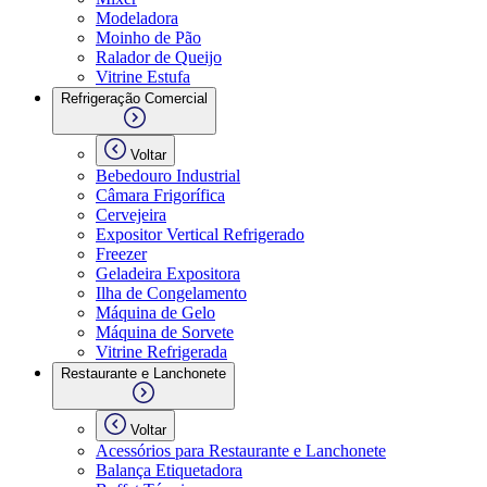
Modeladora
Moinho de Pão
Ralador de Queijo
Vitrine Estufa
Refrigeração Comercial
Voltar
Bebedouro Industrial
Câmara Frigorífica
Cervejeira
Expositor Vertical Refrigerado
Freezer
Geladeira Expositora
Ilha de Congelamento
Máquina de Gelo
Máquina de Sorvete
Vitrine Refrigerada
Restaurante e Lanchonete
Voltar
Acessórios para Restaurante e Lanchonete
Balança Etiquetadora