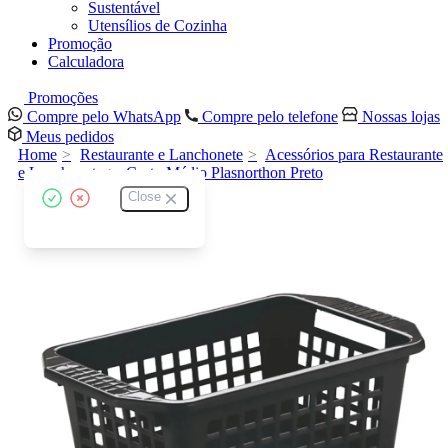
Sustentável
Utensílios de Cozinha
Promoção
Calculadora
Promoções
Compre pelo WhatsApp
Compre pelo telefone
Nossas lojas
Meus pedidos
Home
Restaurante e Lanchonete
Acessórios para Restaurante
e Lanchonete
Cesto Médio Plasnorthon Preto
Close