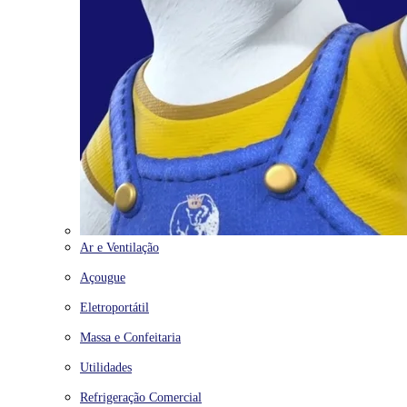
Ar e Ventilação
Açougue
Eletroportátil
Massa e Confeitaria
Utilidades
Refrigeração Comercial