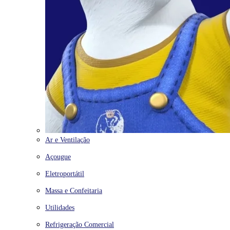
Ar e Ventilação
Açougue
Eletroportátil
Massa e Confeitaria
Utilidades
Refrigeração Comercial