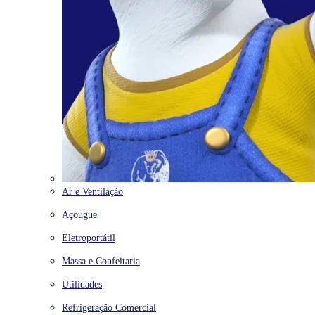
Ar e Ventilação
Açougue
Eletroportátil
Massa e Confeitaria
Utilidades
Refrigeração Comercial