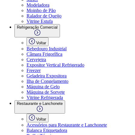
Modeladora
Moinho de Pão
Ralador de Queijo
Vitrine Estufa
Refrigeração Comercial
Voltar
Bebedouro Industrial
Câmara Frigorífica
Cervejeira
Expositor Vertical Refrigerado
Freezer
Geladeira Expositora
Ilha de Congelamento
Máquina de Gelo
Máquina de Sorvete
Vitrine Refrigerada
Restaurante e Lanchonete
Voltar
Acessórios para Restaurante e Lanchonete
Balança Etiquetadora