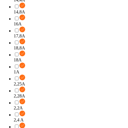
14,8A
16A
17,8A
18,8A
18A
1A
2,25A
2,28A
2,2A
2,4 A