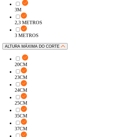
3M
2,3 METROS
3 METROS
ALTURA MÁXIMA DO CORTE
20CM
23CM
24CM
25CM
35CM
37CM