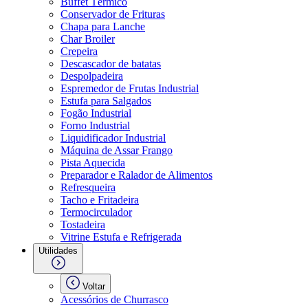
Buffet Térmico
Conservador de Frituras
Chapa para Lanche
Char Broiler
Crepeira
Descascador de batatas
Despolpadeira
Espremedor de Frutas Industrial
Estufa para Salgados
Fogão Industrial
Forno Industrial
Liquidificador Industrial
Máquina de Assar Frango
Pista Aquecida
Preparador e Ralador de Alimentos
Refresqueira
Tacho e Fritadeira
Termocirculador
Tostadeira
Vitrine Estufa e Refrigerada
Utilidades
Voltar
Acessórios de Churrasco