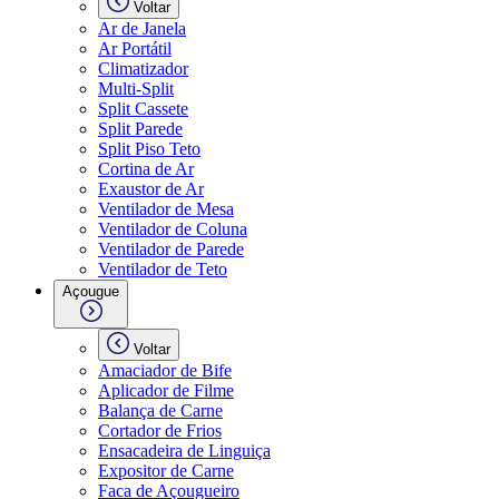
Voltar
Ar de Janela
Ar Portátil
Climatizador
Multi-Split
Split Cassete
Split Parede
Split Piso Teto
Cortina de Ar
Exaustor de Ar
Ventilador de Mesa
Ventilador de Coluna
Ventilador de Parede
Ventilador de Teto
Açougue
Voltar
Amaciador de Bife
Aplicador de Filme
Balança de Carne
Cortador de Frios
Ensacadeira de Linguiça
Expositor de Carne
Faca de Açougueiro