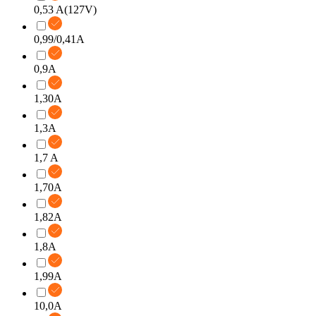
0,53 A(127V)
0,99/0,41A
0,9A
1,30A
1,3A
1,7 A
1,70A
1,82A
1,8A
1,99A
10,0A