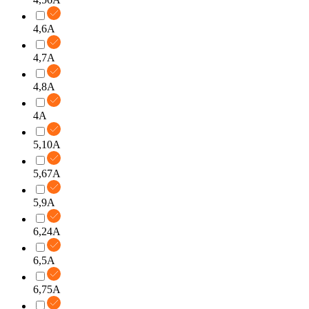
4,6A
4,7A
4,8A
4A
5,10A
5,67A
5,9A
6,24A
6,5A
6,75A