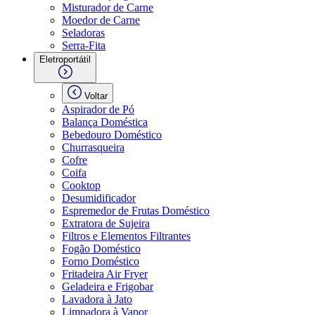
Misturador de Carne
Moedor de Carne
Seladoras
Serra-Fita
Eletroportátil
Voltar
Aspirador de Pó
Balança Doméstica
Bebedouro Doméstico
Churrasqueira
Cofre
Coifa
Cooktop
Desumidificador
Espremedor de Frutas Doméstico
Extratora de Sujeira
Filtros e Elementos Filtrantes
Fogão Doméstico
Forno Doméstico
Fritadeira Air Fryer
Geladeira e Frigobar
Lavadora à Jato
Limpadora à Vapor