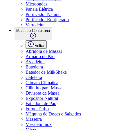
Microondas
Panela Elétrica
Purificador Natural
Purificador Refrigerado
Varredeira
Massa e Confeitaria
Voltar
Abridora de Massas
Armário de Pão
Assadeiras
Batedeira
Batedor de MilkShake
Cafeteira
Câmara Climática
Cilindro para Massa
Divisora de Massa
Expositor Natural
Fatiadora de Pão
Forno Turbo
Máquina de Doces e Salgados
Masseira
Mesa em Inox
Mixer