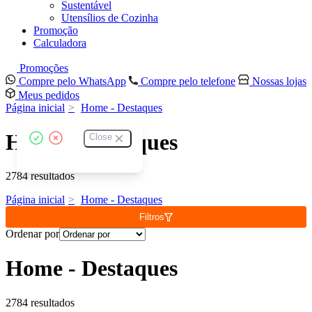
Sustentável
Utensílios de Cozinha
Promoção
Calculadora
Promoções
Compre pelo WhatsApp
Compre pelo telefone
Nossas lojas
Meus pedidos
Página inicial
Home - Destaques
Home - Destaques
Close
2784 resultados
Página inicial
Home - Destaques
Filtros
Ordenar por
Home - Destaques
2784 resultados