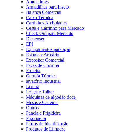
Amoladores
Armadilhas para Inseto
Balança Comercial
Caixa Térmica
Carrinhos Ambulantes
Cesta e Carrinho para Mercado
Check-Out para Mercado
Dispenser
EPI
Equipamentos para açaí
Estante e Armário
Expositor Comercial
Facas de Cozinha
Fruteira
Garrafa Térmica
lavatório Industrial
Lixeira
Louça e Talher
Máquinas de algodão doce
Mesas e Cadeiras
Outros
Panela e Frigideira
Pipoqueira
Placas de Identificação
Produtos de Limpeza